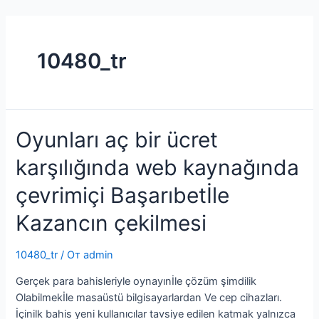
Перейти
к
содержимому
10480_tr
Oyunları aç bir ücret
karşılığında web kaynağında
çevrimiçi Başarıbetİle
Kazancın çekilmesi
10480_tr
/ От
admin
Gerçek para bahisleriyle oynayınİle çözüm şimdilik
Olabilmekİle masaüstü bilgisayarlardan Ve cep cihazları.
İçinilk bahis yeni kullanıcılar tavsiye edilen katmak yalnızca