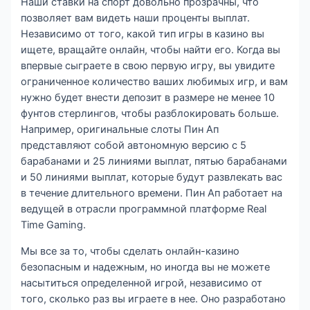
Наши ставки на спорт довольно прозрачны, что
позволяет вам видеть наши проценты выплат.
Независимо от того, какой тип игры в казино вы
ищете, вращайте онлайн, чтобы найти его. Когда вы
впервые сыграете в свою первую игру, вы увидите
ограниченное количество ваших любимых игр, и вам
нужно будет внести депозит в размере не менее 10
фунтов стерлингов, чтобы разблокировать больше.
Например, оригинальные слоты Пин Ап
представляют собой автономную версию с 5
барабанами и 25 линиями выплат, пятью барабанами
и 50 линиями выплат, которые будут развлекать вас
в течение длительного времени. Пин Ап работает на
ведущей в отрасли программной платформе Real
Time Gaming.
Мы все за то, чтобы сделать онлайн-казино
безопасным и надежным, но иногда вы не можете
насытиться определенной игрой, независимо от
того, сколько раз вы играете в нее. Оно разработано