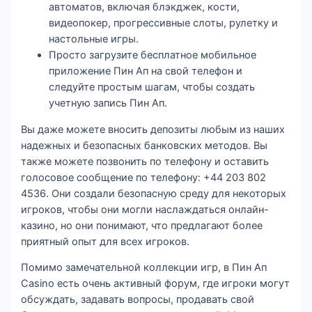
автоматов, включая блэкджек, кости,
видеопокер, прогрессивные слоты, рулетку и
настольные игры.
Просто загрузите бесплатное мобильное
приложение Пин Ап на свой телефон и
следуйте простым шагам, чтобы создать
учетную запись Пин Ап.
Вы даже можете вносить депозиты любым из наших
надежных и безопасных банковских методов. Вы
также можете позвонить по телефону и оставить
голосовое сообщение по телефону: +44 203 802
4536. Они создали безопасную среду для некоторых
игроков, чтобы они могли наслаждаться онлайн-
казино, но они понимают, что предлагают более
приятный опыт для всех игроков.
Помимо замечательной коллекции игр, в Пин Ап
Casino есть очень активный форум, где игроки могут
обсуждать, задавать вопросы, продавать свой