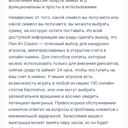
мобильные версии предлагаемых игр
функциональны и просты в использовании.
Независимо от того, какой символ вы получаете или
какой символ вы получаете, вы можете выбрать
сумму, на которую хотите поставить. Из всей
доступной информации мы рады сделать вывод, что
Пин Ап Casino — отличный выбор для канадских
игроков, заинтересованных в открытии счета в
онлайн-казино. Для способов оплаты, которые
можно использовать только для внесения депозитов,
снятие средств займет 24 часа, чтобы поступить на
ваш счет в казино. У наших игроков есть
возможность играть в любой из наших 130 онлайн-
слотов бесплатно, или они могут выбрать
увлекательное вращение и воочию увидеть
потенциал выигрыша. Превосходное обслуживание
клиентов ответит на вопросы и проблемы клиентов с
минимальной задержкой. Зачисление вашего
выигрыша может занять пару часов, но он будет