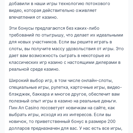
добавили в наши игры технологию потокового
видео, которая действительно оживляет
впечатления от казино.
Эти бонусы предлагаются без каких-либо
требований по отыгрышу, что делает их идеальными
для новых участников. Если вы решите играть в
слоты, вы получите массу удовольствия от игры. Это
дает вам возможность сыграть в некоторые из
классических игр казино с настоящими дилерами в
реальной среде казино.
Широкий выбор игр, в том числе онлайн-слоты,
специальные игры, рулетка, карточные игры, видео-
блэкджек, баккара и многое другое, обеспечит вам
полезный опыт игры в казино на реальные деньги.
Пин Ап Casino посоветует новичкам на сайте, как
выбрать игры, исходя из их интересов. Если вы
новичок, то приветственный бонус в размере 200
долларов предназначен для вас. У нас есть все игры,