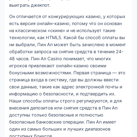
выиграть джекпот.
Он отличается от конкурирующих казино, у которых
есть версия онлайн-казино, потому что он основан
на классическом «скине» и не использует такие
технологии, как HTML5. Какой бы способ оплаты вы
ни выбрали, Пин Ап может быть зачислено в момент
обработки запроса на снятие средств в течение 24-
48 часов. Пин Ап Casino понимает, что многих
игроков привлекают онлайн-казино своими
бонусными возможностями. Первая страница — это
страница входа в систему, где вы должны ввести
свои данные, такие как адрес электронной почты и
информацию о безопасности, и подтвердить их.
Наши способы оплаты строго регулируются, и для
внесения депозитов или снятия средств в Пин Ап
доступны только безопасные и полностью
безопасные банковские операции. Пин Ап имеет
один из самых больших и лучших диапазонов
доступных бонусов.