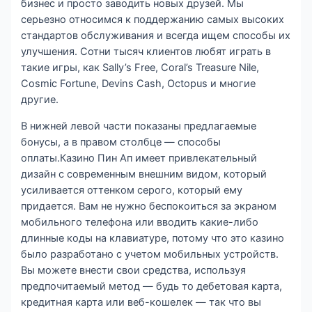
бизнес и просто заводить новых друзей. Мы
серьезно относимся к поддержанию самых высоких
стандартов обслуживания и всегда ищем способы их
улучшения. Сотни тысяч клиентов любят играть в
такие игры, как Sally’s Free, Coral’s Treasure Nile,
Cosmic Fortune, Devins Cash, Octopus и многие
другие.
В нижней левой части показаны предлагаемые
бонусы, а в правом столбце — способы
оплаты.Казино Пин Ап имеет привлекательный
дизайн с современным внешним видом, который
усиливается оттенком серого, который ему
придается. Вам не нужно беспокоиться за экраном
мобильного телефона или вводить какие-либо
длинные коды на клавиатуре, потому что это казино
было разработано с учетом мобильных устройств.
Вы можете внести свои средства, используя
предпочитаемый метод — будь то дебетовая карта,
кредитная карта или веб-кошелек — так что вы