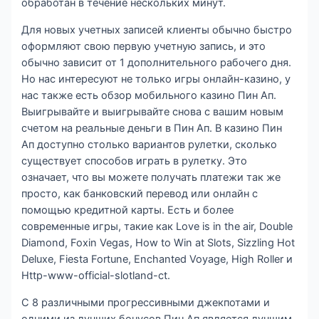
обработан в течение нескольких минут.
Для новых учетных записей клиенты обычно быстро
оформляют свою первую учетную запись, и это
обычно зависит от 1 дополнительного рабочего дня.
Но нас интересуют не только игры онлайн-казино, у
нас также есть обзор мобильного казино Пин Ап.
Выигрывайте и выигрывайте снова с вашим новым
счетом на реальные деньги в Пин Ап. В казино Пин
Ап доступно столько вариантов рулетки, сколько
существует способов играть в рулетку. Это
означает, что вы можете получать платежи так же
просто, как банковский перевод или онлайн с
помощью кредитной карты. Есть и более
современные игры, такие как Love is in the air, Double
Diamond, Foxin Vegas, How to Win at Slots, Sizzling Hot
Deluxe, Fiesta Fortune, Enchanted Voyage, High Roller и
Http-www-official-slotland-ct.
С 8 различными прогрессивными джекпотами и
одними из лучших бонусов Пин Ап является лучшим