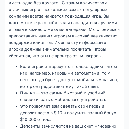
иметь одно без другого!. С таким количеством
отличных игр от нескольких самых популярных
компаний всегда найдется подходящая игра. Вы
даже можете расслабиться и насладиться лучшими
играми в казино с живыми дилерами. Мы стремимся
предоставить нашим игрокам высочайшее качество
поддержки клиентов. Именно эту информацию
игроки должны внимательно прочитать, чтобы
убедиться, что они не проиграют ни награды.
Если игрок интересуется только одним типом
игр, например, игровыми автоматами, то у
него всегда будет доступ к мобильным казино,
которые предоставят ему такой опыт.
Пин Ап — это самый быстрый и удобный
способ играть с мобильного устройства.
Это позволяет вам сделать свой первый
депозит всего в $ 10 и получить полный бонус
$10,000 от нас.
Депозиты зачисляются на ваш счет мгновенно,