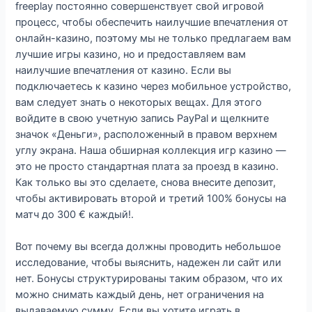
freeplay постоянно совершенствует свой игровой
процесс, чтобы обеспечить наилучшие впечатления от
онлайн-казино, поэтому мы не только предлагаем вам
лучшие игры казино, но и предоставляем вам
наилучшие впечатления от казино. Если вы
подключаетесь к казино через мобильное устройство,
вам следует знать о некоторых вещах. Для этого
войдите в свою учетную запись PayPal и щелкните
значок «Деньги», расположенный в правом верхнем
углу экрана. Наша обширная коллекция игр казино —
это не просто стандартная плата за проезд в казино.
Как только вы это сделаете, снова внесите депозит,
чтобы активировать второй и третий 100% бонусы на
матч до 300 € каждый!.
Вот почему вы всегда должны проводить небольшое
исследование, чтобы выяснить, надежен ли сайт или
нет. Бонусы структурированы таким образом, что их
можно снимать каждый день, нет ограничения на
выдаваемую сумму. Если вы хотите играть в