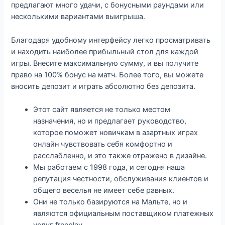
предлагают много удачи, с бонусными раундами или
несколькими вариантами выигрыша.
Благодаря удобному интерфейсу легко просматривать
и находить наиболее прибыльный стол для каждой
игры. Внесите максимальную сумму, и вы получите
право на 100% бонус на матч. Более того, вы можете
вносить депозит и играть абсолютно без депозита.
Этот сайт является не только местом
назначения, но и предлагает руководство,
которое поможет новичкам в азартных играх
онлайн чувствовать себя комфортно и
расслабленно, и это также отражено в дизайне.
Мы работаем с 1998 года, и сегодня наша
репутация честности, обслуживания клиентов и
общего веселья не имеет себе равных.
Они не только базируются на Мальте, но и
являются официальным поставщиком платежных