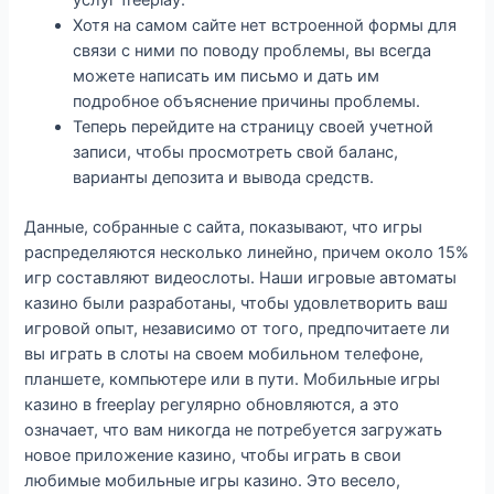
услуг freeplay.
Хотя на самом сайте нет встроенной формы для
связи с ними по поводу проблемы, вы всегда
можете написать им письмо и дать им
подробное объяснение причины проблемы.
Теперь перейдите на страницу своей учетной
записи, чтобы просмотреть свой баланс,
варианты депозита и вывода средств.
Данные, собранные с сайта, показывают, что игры
распределяются несколько линейно, причем около 15%
игр составляют видеослоты. Наши игровые автоматы
казино были разработаны, чтобы удовлетворить ваш
игровой опыт, независимо от того, предпочитаете ли
вы играть в слоты на своем мобильном телефоне,
планшете, компьютере или в пути. Мобильные игры
казино в freeplay регулярно обновляются, а это
означает, что вам никогда не потребуется загружать
новое приложение казино, чтобы играть в свои
любимые мобильные игры казино. Это весело,