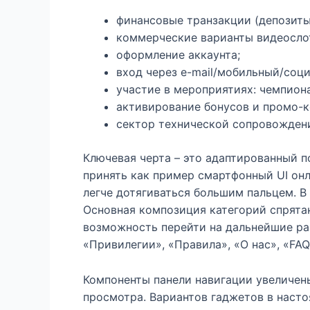
финансовые транзакции (депозиты,
коммерческие варианты видеосло
оформление аккаунта;
вход через e-mail/мобильный/соц
участие в мероприятиях: чемпиона
активирование бонусов и промо-к
сектор технической сопровожден
Ключевая черта – это адаптированный 
принять как пример смартфонный UI онл
легче дотягиваться большим пальцем. В
Основная композиция категорий спрятан
возможность перейти на дальнейшие раз
«Привилегии», «Правила», «О нас», «FA
Компоненты панели навигации увеличен
просмотра. Вариантов гаджетов в наст