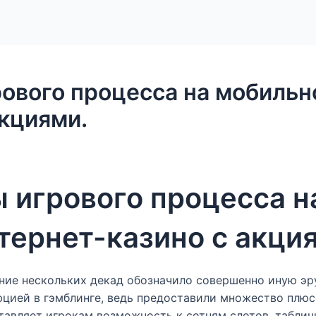
ового процесса на мобильн
акциями.
 игрового процесса н
тернет-казино с акци
ние нескольких декад обозначило совершенно иную эру
юцией в гэмблинге, ведь предоставили множество плюс
авляет игрокам возможность к сотням слотов, табличн