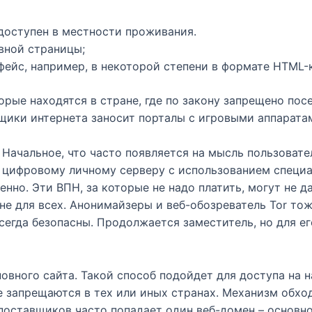
едоступен в местности проживания.
вной страницы;
йс, например, в некоторой степени в формате HTML-
рые находятся в стране, где по закону запрещено по
щики интернета заносит порталы с игровыми аппаратам
Начальное, что часто появляется на мысль пользовате
цифровому личному серверу с использованием специа
енно. Эти ВПН, за которые не надо платить, могут не 
не для всех. Анонимайзеры и веб-обозреватель Tor то
сегда безопасны. Продолжается заместитель, но для е
овного сайта. Такой способ подойдет для доступа на 
 запрещаются в тех или иных странах. Механизм обход
оставщиков часто попадает один веб-домен – основно