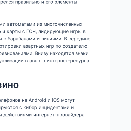
трелся правильно и его элементы
ми автоматами из многочисленных
е и карты с ГСЧ, лидирующие игры в
 с барабанами и линиями. В середине
ртировки азартных игр по создателю.
евнованиями. Внизу находятся знаки
уализации главного интернет-ресурса
зино
лефонов на Android и iOS могут
иируются с кибер инцидентами и
ны действиями интернет-провайдера