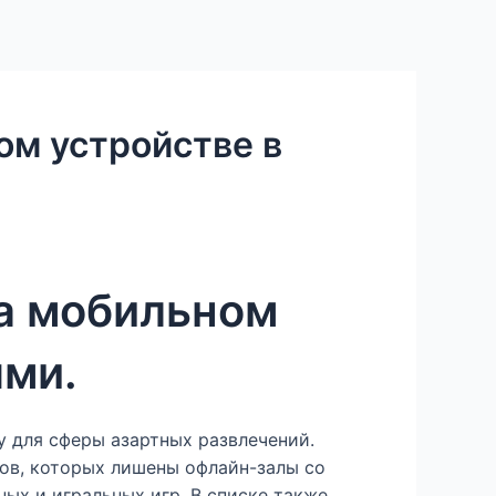
ом устройстве в
а мобильном
ями.
 для сферы азартных развлечений.
ов, которых лишены офлайн-залы со
ых и игральных игр. В списке также