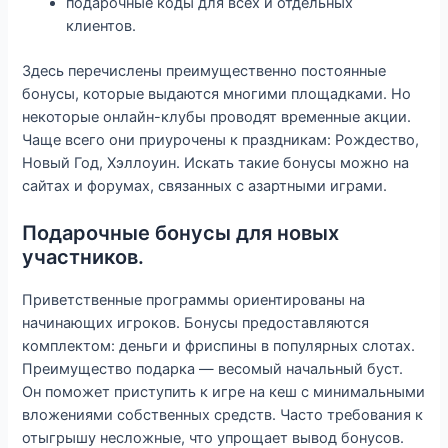
подарочные коды для всех и отдельных
клиентов.
Здесь перечислены преимущественно постоянные
бонусы, которые выдаются многими площадками. Но
некоторые онлайн-клубы проводят временные акции.
Чаще всего они приурочены к праздникам: Рождество,
Новый Год, Хэллоуин. Искать такие бонусы можно на
сайтах и форумах, связанных с азартными играми.
Подарочные бонусы для новых
участников.
Приветственные программы ориентированы на
начинающих игроков. Бонусы предоставляются
комплектом: деньги и фриспины в популярных слотах.
Преимущество подарка — весомый начальный буст.
Он поможет приступить к игре на кеш с минимальными
вложениями собственных средств. Часто требования к
отыгрышу несложные, что упрощает вывод бонусов.