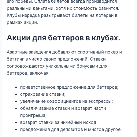
его победы. Оплата билетов всегда производится
реальными деньгами, хотя их стоимость разнится.
Клубы изредка разыгрывают билеты на лотереи в
рамках акций.
Акции для беттеров в клубах.
Азартные заведения добавляют спортивный покер и
беттинг в число своих предложений. Ставки
сопровождаются уникальными бонусами для
беттеров, включая:
приветственное предложение для беттеров;
страхование ставки;
увеличение коэффициентов на экспрессы;
обналичивание ставки и возврат части
проигрыша;
возврат ставки за ничейный исход;
предложения для депозитов и многое другое.