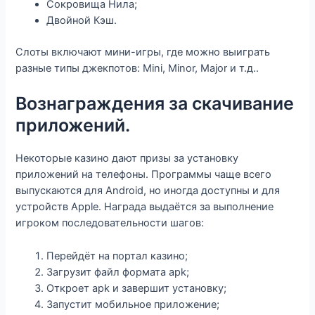
Сокровища Нила;
Двойной Кэш.
Слоты включают мини-игры, где можно выиграть
разные типы джекпотов: Mini, Minor, Major и т.д..
Вознаграждения за скачивание
приложений.
Некоторые казино дают призы за установку
приложений на телефоны. Программы чаще всего
выпускаются для Android, но иногда доступны и для
устройств Apple. Награда выдаётся за выполнение
игроком последовательности шагов:
Перейдёт на портал казино;
Загрузит файл формата apk;
Откроет apk и завершит установку;
Запустит мобильное приложение;