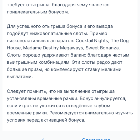
требует отыгрыша, благодаря чему является
привлекательным бонусом.
Для успешного отыгрыша бонуса и его вывода
подойдут низковолатильные слоты. Пример
низковолатильных аппаратов: Cocktail Nights, The Dog
House, Madame Destiny Megaways, Sweet Bonanza.
Слоты хорошо удерживают баланс благодаря частым
выигрышным комбинациям. Эти слоты редко дают
большие призы, но компенсируют ставку мелкими
выплатами.
Следует помнить, что на выполнение отыгрыша
установлены временные рамки. Бонус аннулируется,
если игрок не уложится в отведённые клубом
временные рамки. Рекомендуется внимательно изучить
условия перед активацией бонуса.