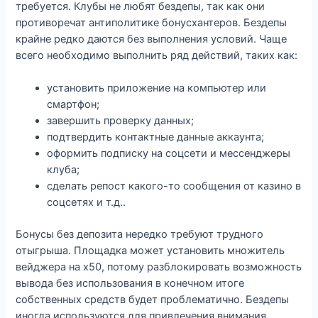
требуется. Клубы не любят бездепы, так как они
противоречат антиполитике бонусхантеров. Бездепы
крайне редко даются без выполнения условий. Чаще
всего необходимо выполнить ряд действий, таких как:
установить приложение на компьютер или
смартфон;
завершить проверку данных;
подтвердить контактные данные аккаунта;
оформить подписку на соцсети и мессенджеры
клуба;
сделать репост какого-то сообщения от казино в
соцсетях и т.д..
Бонусы без депозита нередко требуют трудного
отыгрыша. Площадка может установить множитель
вейджера на x50, потому разблокировать возможность
вывода без использования в конечном итоге
собственных средств будет проблематично. Бездепы
иногда используются для привлечения внимания