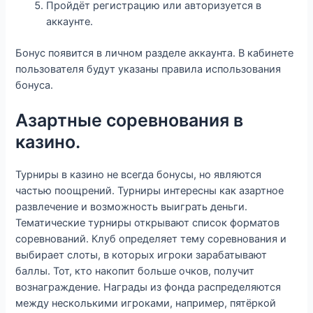
Пройдёт регистрацию или авторизуется в
аккаунте.
Бонус появится в личном разделе аккаунта. В кабинете
пользователя будут указаны правила использования
бонуса.
Азартные соревнования в
казино.
Турниры в казино не всегда бонусы, но являются
частью поощрений. Турниры интересны как азартное
развлечение и возможность выиграть деньги.
Тематические турниры открывают список форматов
соревнований. Клуб определяет тему соревнования и
выбирает слоты, в которых игроки зарабатывают
баллы. Тот, кто накопит больше очков, получит
вознаграждение. Награды из фонда распределяются
между несколькими игроками, например, пятёркой