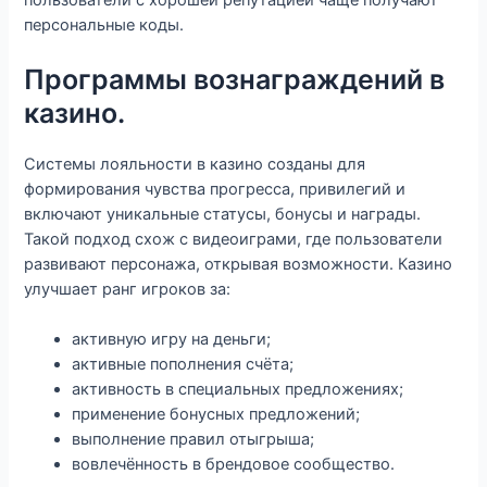
персональные коды.
Программы вознаграждений в
казино.
Системы лояльности в казино созданы для
формирования чувства прогресса, привилегий и
включают уникальные статусы, бонусы и награды.
Такой подход схож с видеоиграми, где пользователи
развивают персонажа, открывая возможности. Казино
улучшает ранг игроков за:
активную игру на деньги;
активные пополнения счёта;
активность в специальных предложениях;
применение бонусных предложений;
выполнение правил отыгрыша;
вовлечённость в брендовое сообщество.