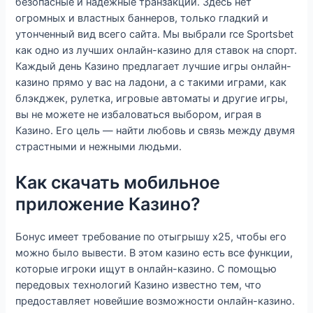
безопасные и надежные транзакции. Здесь нет
огромных и властных баннеров, только гладкий и
утонченный вид всего сайта. Мы выбрали rce Sportsbet
как одно из лучших онлайн-казино для ставок на спорт.
Каждый день Казино предлагает лучшие игры онлайн-
казино прямо у вас на ладони, а с такими играми, как
блэкджек, рулетка, игровые автоматы и другие игры,
вы не можете не избаловаться выбором, играя в
Казино. Его цель — найти любовь и связь между двумя
страстными и нежными людьми.
Как скачать мобильное
приложение Казино?
Бонус имеет требование по отыгрышу x25, чтобы его
можно было вывести. В этом казино есть все функции,
которые игроки ищут в онлайн-казино. С помощью
передовых технологий Казино известно тем, что
предоставляет новейшие возможности онлайн-казино.