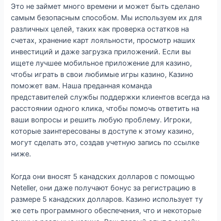
Это не займет много времени и может быть сделано
самым безопасным способом. Мы используем их для
различных целей, таких как проверка остатков на
счетах, хранение карт лояльности, просмотр наших
инвестиций и даже загрузка приложений. Если вы
ищете лучшее мобильное приложение для казино,
чтобы играть в свои любимые игры казино, Казино
поможет вам. Наша преданная команда
представителей службы поддержки клиентов всегда на
расстоянии одного клика, чтобы помочь ответить на
ваши вопросы и решить любую проблему. Игроки,
которые заинтересованы в доступе к этому казино,
могут сделать это, создав учетную запись по ссылке
ниже.
Когда они вносят 5 канадских долларов с помощью
Neteller, они даже получают бонус за регистрацию в
размере 5 канадских долларов. Казино использует ту
же сеть программного обеспечения, что и некоторые