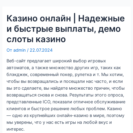
Перейти
к
Казино онлайн | Надежные
содержимому
и быстрые выплаты, демо
слоты казино
От
admin
/
22.07.2024
Веб-сайт предлагает широкий выбор игровых
автоматов, а также множество других игр, таких как
блэкджек, современный покер, рулетка и т. Мы хотим,
чтобы вы возвращались и посещали нас часто, и если
вы это сделаете, вы найдете множество причин, чтобы
возвращаться снова и снова. Результаты этого опроса,
представленные ICO, показали отличное обслуживание
клиентов и быстрое решение любых проблем. Казино
— одно из крупнейших онлайн-казино в мире, поэтому
мы уверены, что у нас есть игры на любой вкус и
интерес.