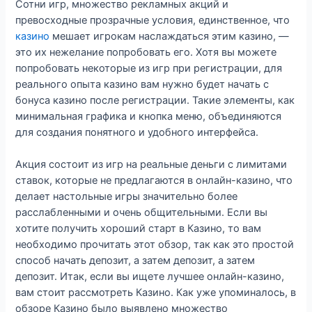
Сотни игр, множество рекламных акций и
превосходные прозрачные условия, единственное, что
казино
мешает игрокам наслаждаться этим казино, —
это их нежелание попробовать его. Хотя вы можете
попробовать некоторые из игр при регистрации, для
реального опыта казино вам нужно будет начать с
бонуса казино после регистрации. Такие элементы, как
минимальная графика и кнопка меню, объединяются
для создания понятного и удобного интерфейса.
Акция состоит из игр на реальные деньги с лимитами
ставок, которые не предлагаются в онлайн-казино, что
делает настольные игры значительно более
расслабленными и очень общительными. Если вы
хотите получить хороший старт в Казино, то вам
необходимо прочитать этот обзор, так как это простой
способ начать депозит, а затем депозит, а затем
депозит. Итак, если вы ищете лучшее онлайн-казино,
вам стоит рассмотреть Казино. Как уже упоминалось, в
обзоре Казино было выявлено множество