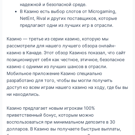
надежной и безопасной среде.
В Казино есть выбор слотов от Microgaming,
NetEnt, Rival и других поставщиков, которые
предлагают одни из лучших игр в отрасли.
Казино — третье из серии казино, которую мы
рассмотрели для нашего лучшего обзора онлайн-
казино в Канаде. Этот обзор Казиноs показал, что сайт
позиционирует себя как честное, этичное, безопасное
казино с одними из лучших шансов в отрасли.
Мобильное приложение Казино специально
разработано для того, чтобы вы могли получить
доступ ко всем играм нашего казино на ходу, где бы вы
ни находились.
Казино предлагает новым игрокам 100%
приветственный бонус, которым можно
воспользоваться при минимальном депозите в 30
долларов. В Казино вы получаете быстрые выплаты,