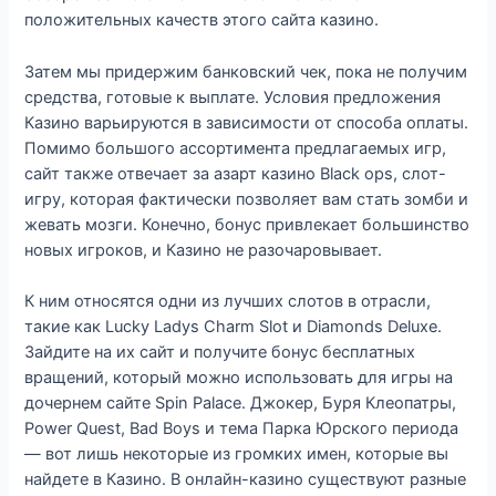
положительных качеств этого сайта казино.
Затем мы придержим банковский чек, пока не получим
средства, готовые к выплате. Условия предложения
Казино варьируются в зависимости от способа оплаты.
Помимо большого ассортимента предлагаемых игр,
сайт также отвечает за азарт казино Black ops, слот-
игру, которая фактически позволяет вам стать зомби и
жевать мозги. Конечно, бонус привлекает большинство
новых игроков, и Казино не разочаровывает.
К ним относятся одни из лучших слотов в отрасли,
такие как Lucky Ladys Charm Slot и Diamonds Deluxe.
Зайдите на их сайт и получите бонус бесплатных
вращений, который можно использовать для игры на
дочернем сайте Spin Palace. Джокер, Буря Клеопатры,
Power Quest, Bad Boys и тема Парка Юрского периода
— вот лишь некоторые из громких имен, которые вы
найдете в Казино. В онлайн-казино существуют разные