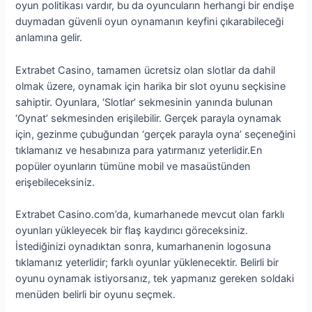
oyun politikası vardır, bu da oyuncuların herhangi bir endişe
duymadan güvenli oyun oynamanın keyfini çıkarabileceği
anlamına gelir.
Extrabet Casino, tamamen ücretsiz olan slotlar da dahil
olmak üzere, oynamak için harika bir slot oyunu seçkisine
sahiptir. Oyunlara, ‘Slotlar’ sekmesinin yanında bulunan
‘Oynat’ sekmesinden erişilebilir. Gerçek parayla oynamak
için, gezinme çubuğundan ‘gerçek parayla oyna’ seçeneğini
tıklamanız ve hesabınıza para yatırmanız yeterlidir.En
popüler oyunların tümüne mobil ve masaüstünden
erişebileceksiniz.
Extrabet Casino.com’da, kumarhanede mevcut olan farklı
oyunları yükleyecek bir flaş kaydırıcı göreceksiniz.
İstediğinizi oynadıktan sonra, kumarhanenin logosuna
tıklamanız yeterlidir; farklı oyunlar yüklenecektir. Belirli bir
oyunu oynamak istiyorsanız, tek yapmanız gereken soldaki
menüden belirli bir oyunu seçmek.