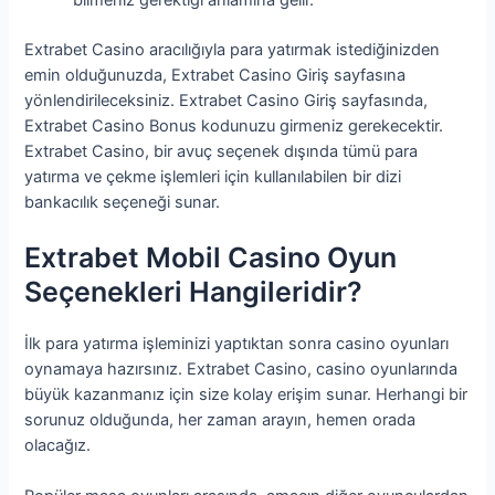
Extrabet Casino aracılığıyla para yatırmak istediğinizden
emin olduğunuzda, Extrabet Casino Giriş sayfasına
yönlendirileceksiniz. Extrabet Casino Giriş sayfasında,
Extrabet Casino Bonus kodunuzu girmeniz gerekecektir.
Extrabet Casino, bir avuç seçenek dışında tümü para
yatırma ve çekme işlemleri için kullanılabilen bir dizi
bankacılık seçeneği sunar.
Extrabet Mobil Casino Oyun
Seçenekleri Hangileridir?
İlk para yatırma işleminizi yaptıktan sonra casino oyunları
oynamaya hazırsınız. Extrabet Casino, casino oyunlarında
büyük kazanmanız için size kolay erişim sunar. Herhangi bir
sorunuz olduğunda, her zaman arayın, hemen orada
olacağız.