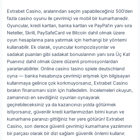
Extrabet Casino, aralarından seçim yapabileceğiniz 500’den
fazla casino oyunu ile çevrimiçi ve mobil bir kumarhanedir.
Oyuncular, kredi kartları, banka kartları ve PayPal’ın yanı sıra
Neteller, Skrill, PaySafeCard ve Bitcoin dahil olmak üzere
oyun hesaplarına para yatırmak için herhangi bir yöntemi
kullanabilir. Ek olarak, oyuncular kompozisyonlar ve
sadakat puanları gibi sadakat bonuslarının yanı sıra Üç Kat
Puanınız dahil olmak üzere düzenli promosyonlardan
yararlanabilirler. Online casino tasino spiele deutschland
oyna — banka hesabınıza çevrimiçi erişmek için bilgisayarı
kullanmaya gelince çok korkmuyorsanız, Extrabet Casino
bırakın finansmanı sizin için halledelim. İncelemeleri okuyun,
zamanınızı en sevdiğiniz oyunları oynayarak
geçirebileceksiniz ya da kazancınızı yolda götürmek
istiyorsanız, güvenilir kredi kartlarımızdan birini kurun ve
kumarhane paranızı gittiğiniz her yere götürün! Extrabet
Casino, son derece güvenli çevrimiçi kumarhane yazılımının
bir parçası olarak bir dizi sağlam güvenlik önlemi kullanır.