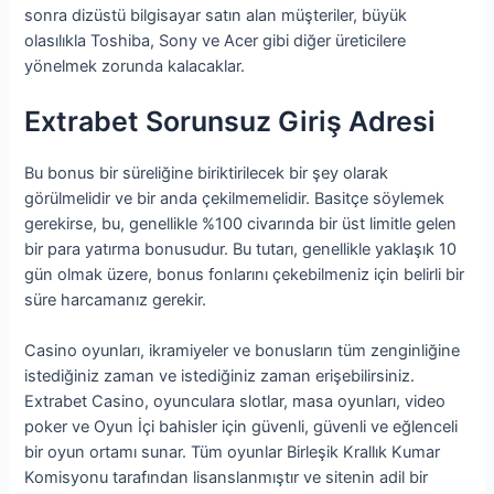
sonra dizüstü bilgisayar satın alan müşteriler, büyük
olasılıkla Toshiba, Sony ve Acer gibi diğer üreticilere
yönelmek zorunda kalacaklar.
Extrabet Sorunsuz Giriş Adresi
Bu bonus bir süreliğine biriktirilecek bir şey olarak
görülmelidir ve bir anda çekilmemelidir. Basitçe söylemek
gerekirse, bu, genellikle %100 civarında bir üst limitle gelen
bir para yatırma bonusudur. Bu tutarı, genellikle yaklaşık 10
gün olmak üzere, bonus fonlarını çekebilmeniz için belirli bir
süre harcamanız gerekir.
Casino oyunları, ikramiyeler ve bonusların tüm zenginliğine
istediğiniz zaman ve istediğiniz zaman erişebilirsiniz.
Extrabet Casino, oyunculara slotlar, masa oyunları, video
poker ve Oyun İçi bahisler için güvenli, güvenli ve eğlenceli
bir oyun ortamı sunar. Tüm oyunlar Birleşik Krallık Kumar
Komisyonu tarafından lisanslanmıştır ve sitenin adil bir