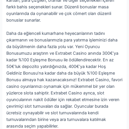
kartları, para çizgileri, oranlar ve diğer seçenekleri içeren
farklı bahis seçenekleri sunar. Düzenli bonuslar masa
oyunlarında da oynanabilir ve çok cömert olan düzenli
bonuslar sunarlar.
Daha da eğlenceli kumarhane heyecanlarının tadını
çıkarmanın ve bonuslarımızla para yatırma işleminizi daha
da büyütmenin daha fazla yolu var. Yeni Oyuncu
Bonusumuzu araştırın ve Extrabet Casino anında 300€’ya
kadar %100 Eşleşme Bonusu ile ödüllendirecektir. En az
50€’luk depozito yatırdığınızda, 400€’ya kadar Hoş
Geldiniz Bonusu’na kadar daha da büyük %100 Eşleşme
Bonusu almaya hak kazanacaksınız! Extrabet Casino, favori
casino oyunlarınızı oynamak için mükemmel bir yer olan
yüzlerce slota sahiptir. Extrabet Casino ayrıca, slot
oyuncularının nakit ödüller için rekabet etmesine izin veren
çevrimiçi slot turnuvaları da sağlar. Oyuncular burada
ücretsiz oynayabilir ve slot turnuvalarında kendi
turnuvalarından birine veya ara turnuvalara katılmak
arasında seçim yapabilirler.