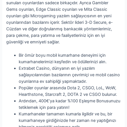
sunulan oyunlardan sadece birkaçıdır. Ayrıca Gambler
Gems oyunları, Edge Classic oyunları ve Mita Classic
oyunları gibi Microgaming yazılım sağlayıcısının en yeni
oyunlarından bazılarını içerir. Sektör lideri 3-D Secure, e-
Cüzdan ve diğer doğrulanmış bankacılık yöntemlerimiz,
para çekme, para yatırma ve faaliyetleriniz için en iyi
güvenliği ve emniyeti sağlar.
Bir ömür boyu mobil kumarhane deneyimi için
kumarhanelerimizi keşfedin ve ödüllerinizi alın.
Extrabet Casino, dünyanın en iyi yazılım
sağlayıcılarından bazılarının çevrimiçi ve mobil casino
oyunlarına ev sahipliği yapmaktadır.
Popüler oyunlar arasında Dota 2, CSGO, LoL, WoW,
Hearthstone, Starcraft 2, DOTA 2 ve CSGO bulunur.
Ardından, 400€’ya kadar %100 Eşleşme Bonusunuzu
tetiklemek için para yatırın!
Kumarhaneler tamamen kumarla ilgilidir ve bu, bir
kumarhaneye girdiğinizde her zaman ne yaptığınızı
bilmeniz gerektiği anlamına gelir.