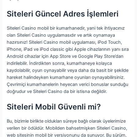
Siteleri Güncel Adres İşlemleri
Siteleri Casino mobil bir kumarhanedir, yani tek ihtiyacınız
olan Siteleri Casino uygulamasıdır ve artık oynamaya
hazırsınız! Siteleri Casino mobil uygulaması, iPod Touch,
iPhone, iPad ve iPod classic gibi Apple cihazlarının yanı sıra
Android cihazlar için App Store ve Google Play Store’dan
indirilebilir. İndirdikten sonra, kumarhaneye kolayca
kaydolabilir, oyun oynayabilir veya daha da basit bir şekilde
hareket halindeyken kumarhane oyunları oynayabilirsiniz.
Çevrimiçi kumarhanelerin heyecan verici bonuslar sunduğu
doğrudur ve Siteleri Casino da bir istisna değildir.
Siteleri Mobil Güvenli mi?
Bu, bizimle birlikte oldukları süreye bağlı olarak üyelerimize
verilen bir ödüldür. Mobilden bahsetmişken Siteleri Casino,
web sitesinin mobil bir versiyonunu da sunuyor. Bu sürüm,