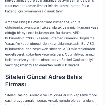
ihtiyaçlarınıza göre ayarlamanıza ve aynı zamanda bahis
tutarınızı her zaman limitler içinde tutarak birden fazla
kazanç için oynamanıza olanak tanır.
Amerika Birleşik Devletleri’nde kumar söz konusu
olduğunda, oyuncular fiziksel olarak çevrimiçi kumarın yasal
olduğu bir eyalette bulunmalıdır. Bu durum, ABD
hükümetinin “2006 Yasadışı İnternet Kumarını Uygulama
Yasası”nı kabul etmesinden kaynaklanmaktadır. Bu, ABD
hükümetine, denizaşırı web sitelerini ABD müşterilerinden
engelleyerek çökertme yeteneği verir. Oyun ihtiyaçlarınızı
belirlemenize yardımcı olmaktan ve Siteleri Casino’da iyi
vakit geçirmenizi sağlamaktan mutluluk duyarız.
Siteleri Güncel Adres Bahis
Firması
Siteleri Casino, Android ve iOS cihazlar için kapsamlı mobil
casino uygulamaları sunar. Ancak nerede olursanız olun,