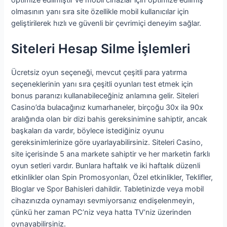
olmasının yanı sıra site özellikle mobil kullanıcılar için
geliştirilerek hızlı ve güvenli bir çevrimiçi deneyim sağlar.
Siteleri Hesap Silme İşlemleri
Ücretsiz oyun seçeneği, mevcut çeşitli para yatırma
seçeneklerinin yanı sıra çeşitli oyunları test etmek için
bonus paranızı kullanabileceğiniz anlamına gelir. Siteleri
Casino’da bulacağınız kumarhaneler, birçoğu 30x ila 90x
aralığında olan bir dizi bahis gereksinimine sahiptir, ancak
başkaları da vardır, böylece istediğiniz oyunu
gereksinimlerinize göre uyarlayabilirsiniz. Siteleri Casino,
site içerisinde 5 ana markete sahiptir ve her marketin farklı
oyun setleri vardır. Bunlara haftalık ve iki haftalık düzenli
etkinlikler olan Spin Promosyonları, Özel etkinlikler, Teklifler,
Bloglar ve Spor Bahisleri dahildir. Tabletinizde veya mobil
cihazınızda oynamayı sevmiyorsanız endişelenmeyin,
çünkü her zaman PC’niz veya hatta TV’niz üzerinden
oynayabilirsiniz.