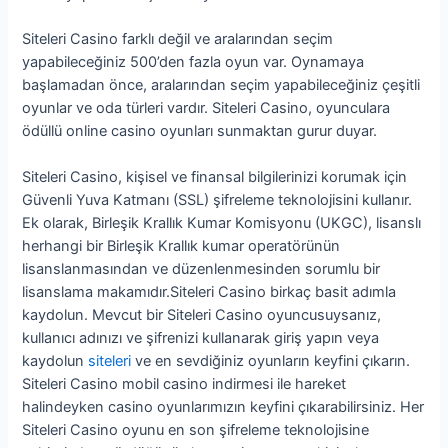
Siteleri Casino farklı değil ve aralarından seçim
yapabileceğiniz 500’den fazla oyun var. Oynamaya
başlamadan önce, aralarından seçim yapabileceğiniz çeşitli
oyunlar ve oda türleri vardır. Siteleri Casino, oyunculara
ödüllü online casino oyunları sunmaktan gurur duyar.
Siteleri Casino, kişisel ve finansal bilgilerinizi korumak için
Güvenli Yuva Katmanı (SSL) şifreleme teknolojisini kullanır.
Ek olarak, Birleşik Krallık Kumar Komisyonu (UKGC), lisanslı
herhangi bir Birleşik Krallık kumar operatörünün
lisanslanmasından ve düzenlenmesinden sorumlu bir
lisanslama makamıdır.Siteleri Casino birkaç basit adımla
kaydolun. Mevcut bir Siteleri Casino oyuncusuysanız,
kullanıcı adınızı ve şifrenizi kullanarak giriş yapın veya
kaydolun
siteleri
ve en sevdiğiniz oyunların keyfini çıkarın.
Siteleri Casino mobil casino indirmesi ile hareket
halindeyken casino oyunlarımızın keyfini çıkarabilirsiniz. Her
Siteleri Casino oyunu en son şifreleme teknolojisine