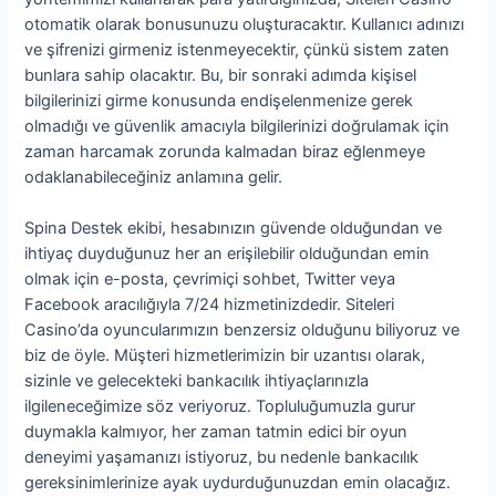
otomatik olarak bonusunuzu oluşturacaktır. Kullanıcı adınızı
ve şifrenizi girmeniz istenmeyecektir, çünkü sistem zaten
bunlara sahip olacaktır. Bu, bir sonraki adımda kişisel
bilgilerinizi girme konusunda endişelenmenize gerek
olmadığı ve güvenlik amacıyla bilgilerinizi doğrulamak için
zaman harcamak zorunda kalmadan biraz eğlenmeye
odaklanabileceğiniz anlamına gelir.
Spina Destek ekibi, hesabınızın güvende olduğundan ve
ihtiyaç duyduğunuz her an erişilebilir olduğundan emin
olmak için e-posta, çevrimiçi sohbet, Twitter veya
Facebook aracılığıyla 7/24 hizmetinizdedir. Siteleri
Casino’da oyuncularımızın benzersiz olduğunu biliyoruz ve
biz de öyle. Müşteri hizmetlerimizin bir uzantısı olarak,
sizinle ve gelecekteki bankacılık ihtiyaçlarınızla
ilgileneceğimize söz veriyoruz. Topluluğumuzla gurur
duymakla kalmıyor, her zaman tatmin edici bir oyun
deneyimi yaşamanızı istiyoruz, bu nedenle bankacılık
gereksinimlerinize ayak uydurduğunuzdan emin olacağız.