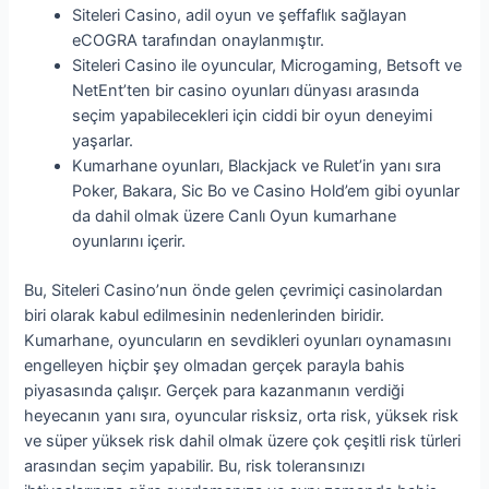
Siteleri Casino, adil oyun ve şeffaflık sağlayan
eCOGRA tarafından onaylanmıştır.
Siteleri Casino ile oyuncular, Microgaming, Betsoft ve
NetEnt’ten bir casino oyunları dünyası arasında
seçim yapabilecekleri için ciddi bir oyun deneyimi
yaşarlar.
Kumarhane oyunları, Blackjack ve Rulet’in yanı sıra
Poker, Bakara, Sic Bo ve Casino Hold’em gibi oyunlar
da dahil olmak üzere Canlı Oyun kumarhane
oyunlarını içerir.
Bu, Siteleri Casino’nun önde gelen çevrimiçi casinolardan
biri olarak kabul edilmesinin nedenlerinden biridir.
Kumarhane, oyuncuların en sevdikleri oyunları oynamasını
engelleyen hiçbir şey olmadan gerçek parayla bahis
piyasasında çalışır. Gerçek para kazanmanın verdiği
heyecanın yanı sıra, oyuncular risksiz, orta risk, yüksek risk
ve süper yüksek risk dahil olmak üzere çok çeşitli risk türleri
arasından seçim yapabilir. Bu, risk toleransınızı