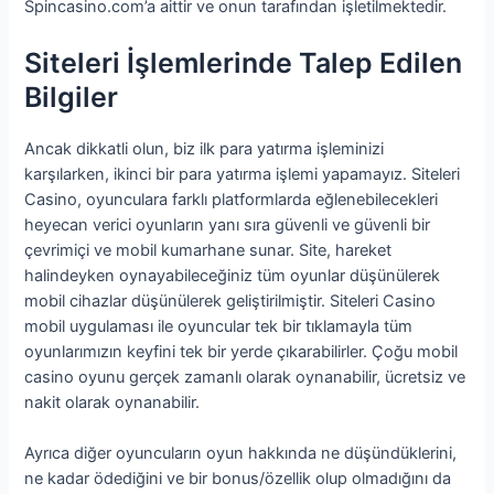
Spincasino.com’a aittir ve onun tarafından işletilmektedir.
Siteleri İşlemlerinde Talep Edilen
Bilgiler
Ancak dikkatli olun, biz ilk para yatırma işleminizi
karşılarken, ikinci bir para yatırma işlemi yapamayız. Siteleri
Casino, oyunculara farklı platformlarda eğlenebilecekleri
heyecan verici oyunların yanı sıra güvenli ve güvenli bir
çevrimiçi ve mobil kumarhane sunar. Site, hareket
halindeyken oynayabileceğiniz tüm oyunlar düşünülerek
mobil cihazlar düşünülerek geliştirilmiştir. Siteleri Casino
mobil uygulaması ile oyuncular tek bir tıklamayla tüm
oyunlarımızın keyfini tek bir yerde çıkarabilirler. Çoğu mobil
casino oyunu gerçek zamanlı olarak oynanabilir, ücretsiz ve
nakit olarak oynanabilir.
Ayrıca diğer oyuncuların oyun hakkında ne düşündüklerini,
ne kadar ödediğini ve bir bonus/özellik olup olmadığını da