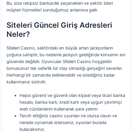
Bu, size rakipsiz bankacılık seçenekleri ve sektör lideri
müşteri hizmetleri sunduğumuz anlamına gelir.
Siteleri Güncel Giriş Adresleri
Neler?
Siteleri Casino, sektördeki en büyük artan jackpotların
çoğuna sahiptir, bu nedenle jackpot geldiğinde kimsenin evi
güvende değildir. Oyuncular Siteleri Casino hoşgeldin
bonusunun tek seferlik bir olay olmadığı gerçeğini severler.
Herhangi bir zamanda tetiklenebilir ve istediğiniz kadar
kullanmanız sizindir.
Hepsi güvenli ve güvenli olan kişisel veya ticari banka
hesabı, banka kartı, kredi kartı veya uygun çevrimiçi
web cüzdanlarını kullanarak para yatırın.
Tercih ettiğiniz casino oyunları ne olursa olsun ve
nerede oynamak isterseniz, oyunları burada
bulacaksınız.