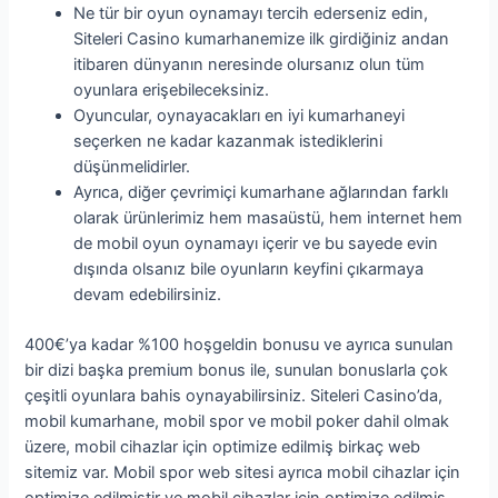
Ne tür bir oyun oynamayı tercih ederseniz edin,
Siteleri Casino kumarhanemize ilk girdiğiniz andan
itibaren dünyanın neresinde olursanız olun tüm
oyunlara erişebileceksiniz.
Oyuncular, oynayacakları en iyi kumarhaneyi
seçerken ne kadar kazanmak istediklerini
düşünmelidirler.
Ayrıca, diğer çevrimiçi kumarhane ağlarından farklı
olarak ürünlerimiz hem masaüstü, hem internet hem
de mobil oyun oynamayı içerir ve bu sayede evin
dışında olsanız bile oyunların keyfini çıkarmaya
devam edebilirsiniz.
400€’ya kadar %100 hoşgeldin bonusu ve ayrıca sunulan
bir dizi başka premium bonus ile, sunulan bonuslarla çok
çeşitli oyunlara bahis oynayabilirsiniz. Siteleri Casino’da,
mobil kumarhane, mobil spor ve mobil poker dahil olmak
üzere, mobil cihazlar için optimize edilmiş birkaç web
sitemiz var. Mobil spor web sitesi ayrıca mobil cihazlar için
optimize edilmiştir ve mobil cihazlar için optimize edilmiş