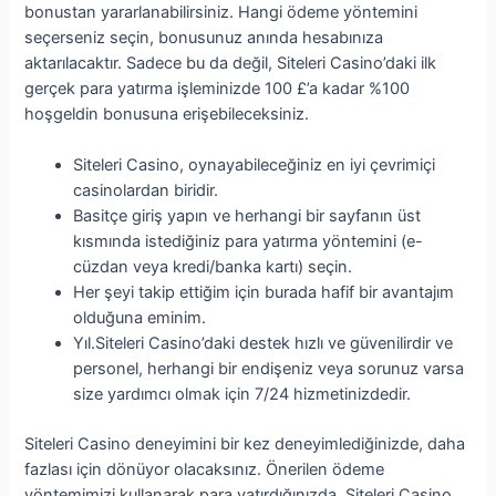
bonustan yararlanabilirsiniz. Hangi ödeme yöntemini
seçerseniz seçin, bonusunuz anında hesabınıza
aktarılacaktır. Sadece bu da değil, Siteleri Casino’daki ilk
gerçek para yatırma işleminizde 100 £’a kadar %100
hoşgeldin bonusuna erişebileceksiniz.
Siteleri Casino, oynayabileceğiniz en iyi çevrimiçi
casinolardan biridir.
Basitçe giriş yapın ve herhangi bir sayfanın üst
kısmında istediğiniz para yatırma yöntemini (e-
cüzdan veya kredi/banka kartı) seçin.
Her şeyi takip ettiğim için burada hafif bir avantajım
olduğuna eminim.
Yıl.Siteleri Casino’daki destek hızlı ve güvenilirdir ve
personel, herhangi bir endişeniz veya sorunuz varsa
size yardımcı olmak için 7/24 hizmetinizdedir.
Siteleri Casino deneyimini bir kez deneyimlediğinizde, daha
fazlası için dönüyor olacaksınız. Önerilen ödeme
yöntemimizi kullanarak para yatırdığınızda, Siteleri Casino