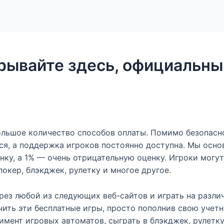
рывайте здесь, официальны
ольшое количество способов оплаты. Помимо безопаснос
ься, а поддержка игроков постоянно доступна. Мы осн
ку, а 1% — очень отрицательную оценку. Игроки могут
окер, блэкджек, рулетку и многое другое.
рез любой из следующих веб-сайтов и играть на разли
чить эти бесплатные игры, просто пополнив свою учетну
мент игровых автоматов, сыграть в блэкджек, рулетку 