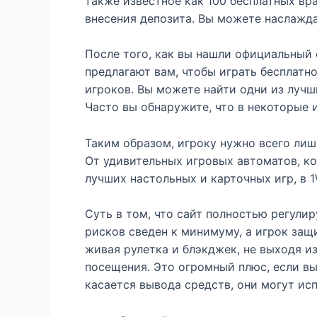
также известное как 100 бесплатных вр
внесения депозита. Вы можете наслажда
После того, как вы нашли официальный с
предлагают вам, чтобы играть бесплатно
игроков. Вы можете найти одни из лучши
Часто вы обнаружите, что в некоторые 
Таким образом, игроку нужно всего лишь
От удивительных игровых автоматов, ко
лучших настольных и карточных игр, в 1
Суть в том, что сайт полностью регулир
рисков сведен к минимуму, а игрок защ
живая рулетка и блэкджек, не выходя и
посещения. Это огромный плюс, если вы
касается вывода средств, они могут исп