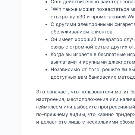
Com действительно заинтересован
1Win также может похвастаться м
отыгрышу x30 и промо-акцией Win
С другими электронными сигарета
обслуживанием клиентов.
Он имеет хороший генератор случа
связь с огромной сетью других от
Когда вы играете в бесплатные и
выплатами и крупными джекпотам
Независимо от того, решите ли вы
доступных вам банковских методов
Это означает, что пользователи могут 
настроения, местоположения или налич
геймплеем или выберите прогрессивный 
по-прежнему видим, что казино придер
и делает это лишь с несколькими сбоям