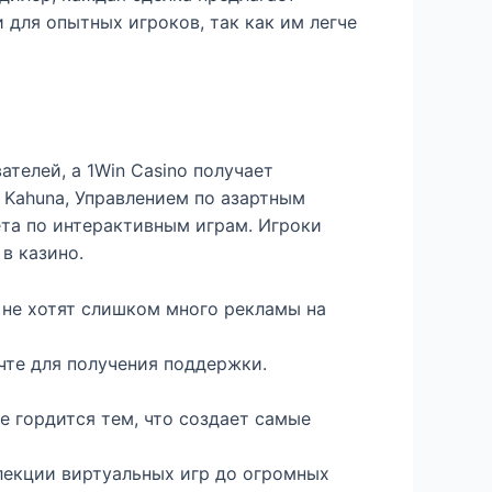
 для опытных игроков, так как им легче
телей, а 1Win Casino получает
 Kahuna, Управлением по азартным
та по интерактивным играм. Игроки
в казино.
е не хотят слишком много рекламы на
чте для получения поддержки.
е гордится тем, что создает самые
ллекции виртуальных игр до огромных