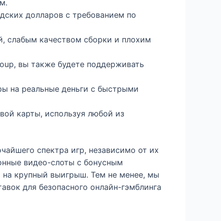
м.
адских долларов с требованием по
й, слабым качеством сборки и плохим
roup, вы также будете поддерживать
гры на реальные деньги с быстрыми
вой карты, используя любой из
чайшего спектра игр, независимо от их
онные видео-слоты с бонусным
 на крупный выигрыш. Тем не менее, мы
авок для безопасного онлайн-гэмблинга