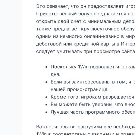
Это означает, что он предоставляет игр
Приветственный бонус предлагается нов
открыть свой счет с минимальным депоз
также предлагает круглосуточное обслу
одним из немногих онлайн-казино в ми
дебетовой или кредитной карты в Интер
следует учитывать при просмотре сайт
Поскольку 1Win позволяет игрокам
дня.
Если вы заинтересованы в том, чт
нашей промо-странице.
Кроме того, игрокам разрешается
Вы можете быть уверены, что внос
Лучшая часть программного обеспе
Важно, чтобы вы загрузили все необход
1Win в соответствии с законами и прав