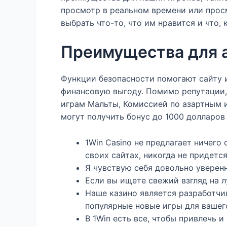
просмотр в реальном времени или просм
выбрать что-то, что им нравится и что,
Преимущества для а
Функции безопасности помогают сайту и
финансовую выгоду. Помимо репутации,
играм Мальты, Комиссией по азартным 
могут получить бонус до 1000 долларов 
1Win Casino не предлагает ничего
своих сайтах, никогда не придетс
Я чувствую себя довольно уверенн
Если вы ищете свежий взгляд на л
Наше казино является разработчи
популярные новые игры для вашего
В 1Win есть все, чтобы привлечь 