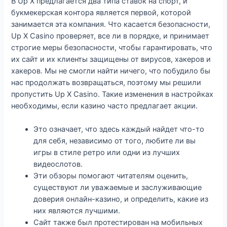
В Up X предлагается два типа ставок на спорт, и
букмекерская контора является первой, которой
занимается эта компания. Что касается безопасности,
Up X Casino проверяет, все ли в порядке, и принимает
строгие меры безопасности, чтобы гарантировать, что
их сайт и их клиенты защищены от вирусов, хакеров и
хакеров. Мы не смогли найти ничего, что побудило бы
нас продолжать возвращаться, поэтому мы решили
пропустить Up X Casino. Такие изменения в настройках
необходимы, если казино часто предлагает акции.
Это означает, что здесь каждый найдет что-то
для себя, независимо от того, любите ли вы
игры в стиле ретро или одни из лучших
видеослотов.
Эти обзоры помогают читателям оценить,
существуют ли уважаемые и заслуживающие
доверия онлайн-казино, и определить, какие из
них являются лучшими.
Сайт также был протестирован на мобильных