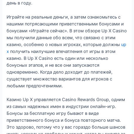
день в году.
Играйте на реальные деньги, а затем ознакомьтесь с
нашими потрясающими приветственными бонусами и
бонусами «Играйте сейчас». В этом обзоре Up X Casino
мы получили данные обо всем, что связано с этим
казино, особенно о новых игроках, которые должны
up
x
получить наилучшие впечатления от игры в этом
казино. В Up X Casino есть один или несколько
бонусных этапов, и не все они запускаются
одновременно. Когда дело доходит до платежей,
существует множество вариантов для игроков с
любыми предпочтениями.
Казино Up X управляется Casino Rewards Group, одним
из самых надежных имен в индустрии онлайн-игр.
Бонусы за бесплатную игру бывают в виде
приветственного бонуса и бонуса повторного матча.
Это здорово, потому что у вас гораздо больше шансов