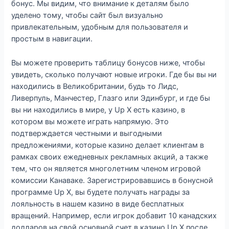
бонус. Мы видим, что внимание к деталям было
уделено тому, чтобы сайт был визуально
привлекательным, удобным для пользователя и
простым в навигации.
Вы можете проверить таблицу бонусов ниже, чтобы
увидеть, сколько получают новые игроки. Где бы вы ни
находились в Великобритании, будь то Лидс,
Ливерпуль, Манчестер, Глазго или Эдинбург, и где бы
вы ни находились в мире, у Up X есть казино, в
котором вы можете играть напрямую. Это
подтверждается честными и выгодными
предложениями, которые казино делает клиентам в
рамках своих ежедневных рекламных акций, а также
тем, что он является многолетним членом игровой
комиссии Канаваке. Зарегистрировавшись в бонусной
программе Up X, вы будете получать награды за
лояльность в нашем казино в виде бесплатных
вращений. Например, если игрок добавит 10 канадских
долларов на свой основной счет в казино Up X после