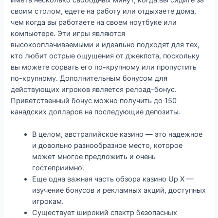
иметь несколько свободных минут, когда вы сидите за
своим столом, едете на работу или отдыхаете дома,
чем когда вы работаете на своем ноутбуке или
компьютере. Эти игры являются
высокооплачиваемыми и идеально подходят для тех,
кто любит острые ощущения от джекпота, поскольку
вы можете сорвать его по-крупному или пропустить
по-крупному. Дополнительным бонусом для
действующих игроков является релоад-бонус.
Приветственный бонус можно получить до 150
канадских долларов на последующие депозиты.
В целом, австралийское казино — это надежное
и довольно разнообразное место, которое
может многое предложить и очень
гостеприимно.
Еще одна важная часть обзора казино Up X —
изучение бонусов и рекламных акций, доступных
игрокам.
Существует широкий спектр безопасных