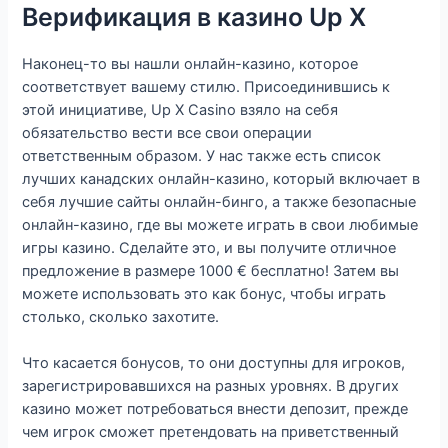
Верификация в казино Up X
Наконец-то вы нашли онлайн-казино, которое
соответствует вашему стилю. Присоединившись к
этой инициативе, Up X Casino взяло на себя
обязательство вести все свои операции
ответственным образом. У нас также есть список
лучших канадских онлайн-казино, который включает в
себя лучшие сайты онлайн-бинго, а также безопасные
онлайн-казино, где вы можете играть в свои любимые
игры казино. Сделайте это, и вы получите отличное
предложение в размере 1000 € бесплатно! Затем вы
можете использовать это как бонус, чтобы играть
столько, сколько захотите.
Что касается бонусов, то они доступны для игроков,
зарегистрировавшихся на разных уровнях. В других
казино может потребоваться внести депозит, прежде
чем игрок сможет претендовать на приветственный