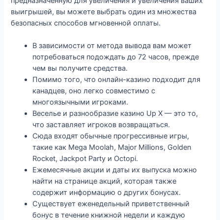
предназначенную для увеличения и увеличения ваших
выигрышей, вы можете выбрать один из множества
безопасных способов мгновенной оплаты.
В зависимости от метода вывода вам может
потребоваться подождать до 72 часов, прежде
чем вы получите средства.
Помимо того, что онлайн-казино подходит для
канадцев, оно легко совместимо с
многоязычными игроками.
Веселье и разнообразие казино Up X — это то,
что заставляет игроков возвращаться.
Сюда входят обычные прогрессивные игры,
такие как Mega Moolah, Major Millions, Golden
Rocket, Jackpot Party и Octopi.
Ежемесячные акции и даты их выпуска можно
найти на странице акций, которая также
содержит информацию о других бонусах.
Существует еженедельный приветственный
бонус в течение книжной недели и каждую