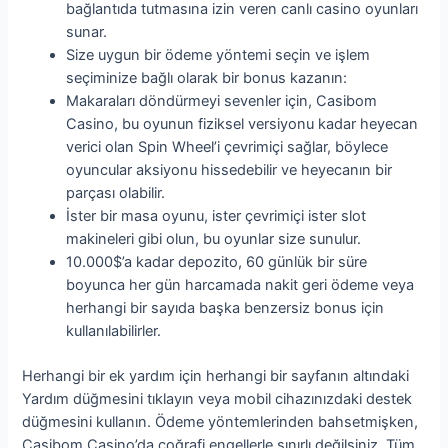
bağlantıda tutmasına izin veren canlı casino oyunları
sunar.
Size uygun bir ödeme yöntemi seçin ve işlem
seçiminize bağlı olarak bir bonus kazanın:
Makaraları döndürmeyi sevenler için, Casibom
Casino, bu oyunun fiziksel versiyonu kadar heyecan
verici olan Spin Wheel’i çevrimiçi sağlar, böylece
oyuncular aksiyonu hissedebilir ve heyecanın bir
parçası olabilir.
İster bir masa oyunu, ister çevrimiçi ister slot
makineleri gibi olun, bu oyunlar size sunulur.
10.000$’a kadar depozito, 60 günlük bir süre
boyunca her gün harcamada nakit geri ödeme veya
herhangi bir sayıda başka benzersiz bonus için
kullanılabilirler.
Herhangi bir ek yardım için herhangi bir sayfanın altındaki
Yardım düğmesini tıklayın veya mobil cihazınızdaki destek
düğmesini kullanın. Ödeme yöntemlerinden bahsetmişken,
Casibom Casino’da coğrafi engellerle sınırlı değilsiniz. Tüm