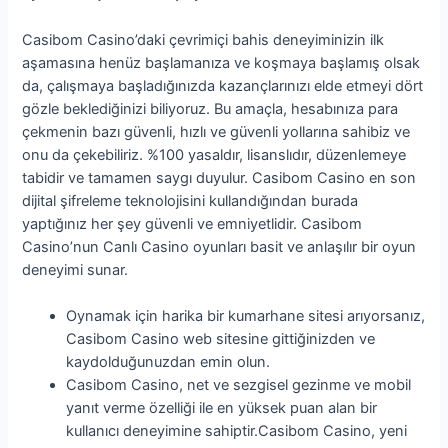
Casibom Casino’daki çevrimiçi bahis deneyiminizin ilk
aşamasına henüz başlamanıza ve koşmaya başlamış olsak
da, çalışmaya başladığınızda kazançlarınızı elde etmeyi dört
gözle beklediğinizi biliyoruz. Bu amaçla, hesabınıza para
çekmenin bazı güvenli, hızlı ve güvenli yollarına sahibiz ve
onu da çekebiliriz. %100 yasaldır, lisanslıdır, düzenlemeye
tabidir ve tamamen saygı duyulur. Casibom Casino en son
dijital şifreleme teknolojisini kullandığından burada
yaptığınız her şey güvenli ve emniyetlidir. Casibom
Casino’nun Canlı Casino oyunları basit ve anlaşılır bir oyun
deneyimi sunar.
Oynamak için harika bir kumarhane sitesi arıyorsanız,
Casibom Casino web sitesine gittiğinizden ve
kaydolduğunuzdan emin olun.
Casibom Casino, net ve sezgisel gezinme ve mobil
yanıt verme özelliği ile en yüksek puan alan bir
kullanıcı deneyimine sahiptir.Casibom Casino, yeni