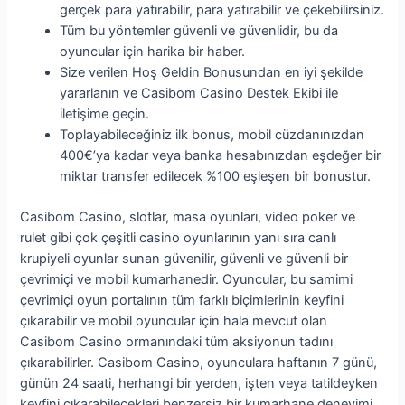
gerçek para yatırabilir, para yatırabilir ve çekebilirsiniz.
Tüm bu yöntemler güvenli ve güvenlidir, bu da
oyuncular için harika bir haber.
Size verilen Hoş Geldin Bonusundan en iyi şekilde
yararlanın ve Casibom Casino Destek Ekibi ile
iletişime geçin.
Toplayabileceğiniz ilk bonus, mobil cüzdanınızdan
400€’ya kadar veya banka hesabınızdan eşdeğer bir
miktar transfer edilecek %100 eşleşen bir bonustur.
Casibom Casino, slotlar, masa oyunları, video poker ve
rulet gibi çok çeşitli casino oyunlarının yanı sıra canlı
krupiyeli oyunlar sunan güvenilir, güvenli ve güvenli bir
çevrimiçi ve mobil kumarhanedir. Oyuncular, bu samimi
çevrimiçi oyun portalının tüm farklı biçimlerinin keyfini
çıkarabilir ve mobil oyuncular için hala mevcut olan
Casibom Casino ormanındaki tüm aksiyonun tadını
çıkarabilirler. Casibom Casino, oyunculara haftanın 7 günü,
günün 24 saati, herhangi bir yerden, işten veya tatildeyken
keyfini çıkarabilecekleri benzersiz bir kumarhane deneyimi