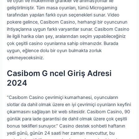
ve oyun ve mükemmel grafikler ve animasyonlar ile
geliştirilmiştir. Tüm masa oyunları, tümü Microgaming
tarafından yapılan farklı oyun seçenekleri sunar. Video
pokere gelince, Casibom Casino, herhangi bir oyuncunun
ihtiyaçlarına uygun farklı varyantlar sunar. Casibom Casino
ile ilgili harika olan şey, aralarından seçim yapabileceğiniz
çok çeşitli casino oyunlarına sahip olmanızdır. Burada
uygun, eğlence dolu bir oyun bulmakta zorluk
çekmeyeceksiniz.
Casibom G ncel Giriş Adresi
2024
“Casibom Casino çevrimiçi kumarhanesi, oyuncuların
slotlar da dahil olmak üzere en iyi çevrimiçi oyunların keyfini
çıkarmasını sağlayan bir web sitesidir. Casibom Casino, 90
günlük para iade garantisi de dahil olmak üzere çok çeşitli
bonus teklifleri sunuyor.” Casino destek sohbeti haftanın
yedi günü, günün 24 saati her zaman mevcuttur, bu