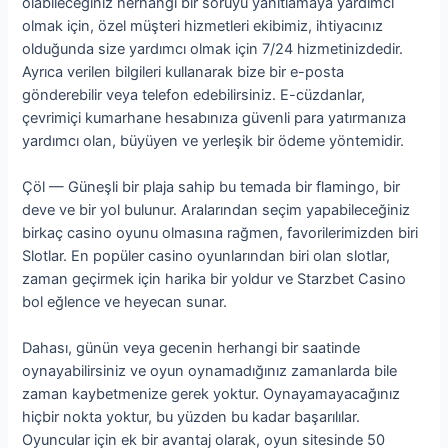
olabileceğiniz herhangi bir soruyu yanıtlamaya yardımcı
olmak için, özel müşteri hizmetleri ekibimiz, ihtiyacınız
olduğunda size yardımcı olmak için 7/24 hizmetinizdedir.
Ayrıca verilen bilgileri kullanarak bize bir e-posta
gönderebilir veya telefon edebilirsiniz. E-cüzdanlar,
çevrimiçi kumarhane hesabınıza güvenli para yatırmanıza
yardımcı olan, büyüyen ve yerleşik bir ödeme yöntemidir.
Çöl — Güneşli bir plaja sahip bu temada bir flamingo, bir
deve ve bir yol bulunur. Aralarından seçim yapabileceğiniz
birkaç casino oyunu olmasına rağmen, favorilerimizden biri
Slotlar. En popüler casino oyunlarından biri olan slotlar,
zaman geçirmek için harika bir yoldur ve Starzbet Casino
bol eğlence ve heyecan sunar.
Dahası, günün veya gecenin herhangi bir saatinde
oynayabilirsiniz ve oyun oynamadığınız zamanlarda bile
zaman kaybetmenize gerek yoktur. Oynayamayacağınız
hiçbir nokta yoktur, bu yüzden bu kadar başarılılar.
Oyuncular için ek bir avantaj olarak, oyun sitesinde 50