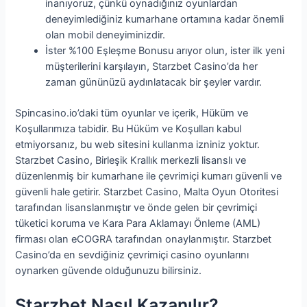
inanıyoruz, çünkü oynadığınız oyunlardan
deneyimlediğiniz kumarhane ortamına kadar önemli
olan mobil deneyiminizdir.
İster %100 Eşleşme Bonusu arıyor olun, ister ilk yeni
müşterilerini karşılayın, Starzbet Casino’da her
zaman gününüzü aydınlatacak bir şeyler vardır.
Spincasino.io’daki tüm oyunlar ve içerik, Hüküm ve
Koşullarımıza tabidir. Bu Hüküm ve Koşulları kabul
etmiyorsanız, bu web sitesini kullanma izniniz yoktur.
Starzbet Casino, Birleşik Krallık merkezli lisanslı ve
düzenlenmiş bir kumarhane ile çevrimiçi kumarı güvenli ve
güvenli hale getirir. Starzbet Casino, Malta Oyun Otoritesi
tarafından lisanslanmıştır ve önde gelen bir çevrimiçi
tüketici koruma ve Kara Para Aklamayı Önleme (AML)
firması olan eCOGRA tarafından onaylanmıştır. Starzbet
Casino’da en sevdiğiniz çevrimiçi casino oyunlarını
oynarken güvende olduğunuzu bilirsiniz.
Starzbet Nasıl Kazanılır?