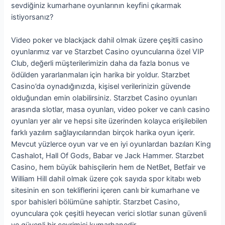
sevdiğiniz kumarhane oyunlarının keyfini çıkarmak
istiyorsanız?
Video poker ve blackjack dahil olmak üzere çeşitli casino
oyunlarımız var ve Starzbet Casino oyuncularına özel VIP
Club, değerli müşterilerimizin daha da fazla bonus ve
ödülden yararlanmaları için harika bir yoldur. Starzbet
Casino’da oynadığınızda, kişisel verilerinizin güvende
olduğundan emin olabilirsiniz. Starzbet Casino oyunları
arasında slotlar, masa oyunları, video poker ve canlı casino
oyunları yer alır ve hepsi site üzerinden kolayca erişilebilen
farklı yazılım sağlayıcılarından birçok harika oyun içerir.
Mevcut yüzlerce oyun var ve en iyi oyunlardan bazıları King
Cashalot, Hall Of Gods, Babar ve Jack Hammer. Starzbet
Casino, hem büyük bahisçilerin hem de NetBet, Betfair ve
William Hill dahil olmak üzere çok sayıda spor kitabı web
sitesinin en son tekliflerini içeren canlı bir kumarhane ve
spor bahisleri bölümüne sahiptir. Starzbet Casino,
oyunculara çok çeşitli heyecan verici slotlar sunan güvenli