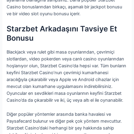
ayarlama olanağına sahipsiniz. Daha popüler Starzbet
Casino bonuslarından birkaçı, aşamalı bir jackpot bonusu
ve bir video slot oyunu bonusu içerir.
Starzbet Arkadaşını Tavsiye Et
Bonusu
Blackjack veya rulet gibi masa oyunlarından, çevrimiçi
slotlardan, video pokerden veya canlı casino oyunlarından
hoşlanıyor olun, Starzbet Casino’da hepsi var. Tüm bunların
keyfini Starzbet Casino’nun çevrimiçi kumarhanesi
aracılığıyla çıkarabilir veya Apple ve Android cihazlar için
mevcut olan kumarhane uygulamasını indirebilirsiniz.
Oyuncular en sevdikleri masa oyunlarının keyfini Starzbet
Casino’da da çıkarabilir ve iki, üç veya altı el ile oynanabilir.
Diğer popüler yöntemler arasında banka havalesi ve
Paysafecard bulunur ve diğer pek çok yöntem mevcuttur.
Starzbet Casino’daki herhangi bir şey hakkında sahip