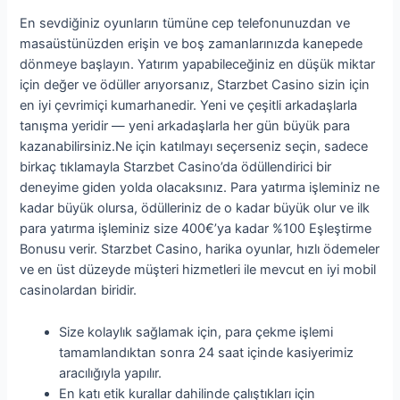
En sevdiğiniz oyunların tümüne cep telefonunuzdan ve
masaüstünüzden erişin ve boş zamanlarınızda kanepede
dönmeye başlayın. Yatırım yapabileceğiniz en düşük miktar
için değer ve ödüller arıyorsanız, Starzbet Casino sizin için
en iyi çevrimiçi kumarhanedir. Yeni ve çeşitli arkadaşlarla
tanışma yeridir — yeni arkadaşlarla her gün büyük para
kazanabilirsiniz.Ne için katılmayı seçerseniz seçin, sadece
birkaç tıklamayla Starzbet Casino’da ödüllendirici bir
deneyime giden yolda olacaksınız. Para yatırma işleminiz ne
kadar büyük olursa, ödülleriniz de o kadar büyük olur ve ilk
para yatırma işleminiz size 400€’ya kadar %100 Eşleştirme
Bonusu verir. Starzbet Casino, harika oyunlar, hızlı ödemeler
ve en üst düzeyde müşteri hizmetleri ile mevcut en iyi mobil
casinolardan biridir.
Size kolaylık sağlamak için, para çekme işlemi
tamamlandıktan sonra 24 saat içinde kasiyerimiz
aracılığıyla yapılır.
En katı etik kurallar dahilinde çalıştıkları için