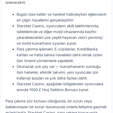
istenecektir.
Bugün bize katılın ve hareket halindeyken eğlencenin
en çılgın hayallerini gerçekleştirin!
Starzbet Casino, oyuncuların akıllı telefonlarında,
tabletlerinde ve diğer mobil cihazlarında keyfini
çıkarabilecekleri çok çeşitli heyecan verici çevrimiçi
ve mobil kumarhane oyunları sunar.
Para yatırma işlemleri, E-cüzdanlar, Kredi/Banka
kartları ve hatta banka havaleleri dahil olmak üzere
tüm önemli yöntemlerle yapılabilir.
Okunacak çok şey var — kumarhanenin sunduğu
tüm haberler, etkinlik takvimi, yeni oyuncular için
kullanışlı ipuçları ve çok daha fazlası dahil.
Starzbet Casino, aşağıdaki bölgelerden oyunculara
anında 1000 £ Hoş Geldiniz Bonusu sunar.
Para çekme söz konusu olduğunda, bir sorun veya
beklenmeyen bir sorun durumunda onlarla iletişime geçmek
mümkündür. Starzbet Casino, para çekme konusunda