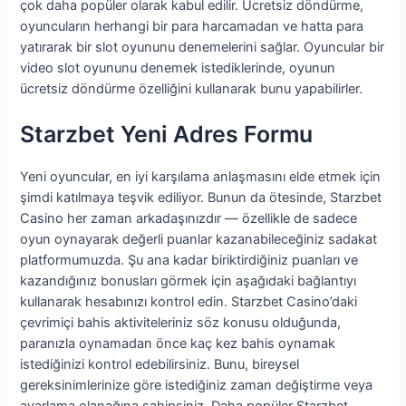
çok daha popüler olarak kabul edilir. Ücretsiz döndürme,
oyuncuların herhangi bir para harcamadan ve hatta para
yatırarak bir slot oyununu denemelerini sağlar. Oyuncular bir
video slot oyununu denemek istediklerinde, oyunun
ücretsiz döndürme özelliğini kullanarak bunu yapabilirler.
Starzbet Yeni Adres Formu
Yeni oyuncular, en iyi karşılama anlaşmasını elde etmek için
şimdi katılmaya teşvik ediliyor. Bunun da ötesinde, Starzbet
Casino her zaman arkadaşınızdır — özellikle de sadece
oyun oynayarak değerli puanlar kazanabileceğiniz sadakat
platformumuzda. Şu ana kadar biriktirdiğiniz puanları ve
kazandığınız bonusları görmek için aşağıdaki bağlantıyı
kullanarak hesabınızı kontrol edin. Starzbet Casino’daki
çevrimiçi bahis aktiviteleriniz söz konusu olduğunda,
paranızla oynamadan önce kaç kez bahis oynamak
istediğinizi kontrol edebilirsiniz. Bunu, bireysel
gereksinimlerinize göre istediğiniz zaman değiştirme veya