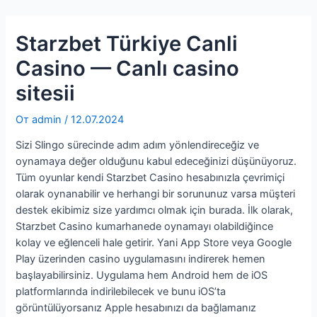
Перейти
к
Starzbet Türkiye Canli
содержимому
Casino — Canlı casino
sitesii
От
admin
/
12.07.2024
Sizi Slingo sürecinde adım adım yönlendireceğiz ve
oynamaya değer olduğunu kabul edeceğinizi düşünüyoruz.
Tüm oyunlar kendi Starzbet Casino hesabınızla çevrimiçi
olarak oynanabilir ve herhangi bir sorununuz varsa müşteri
destek ekibimiz size yardımcı olmak için burada. İlk olarak,
Starzbet Casino kumarhanede oynamayı olabildiğince
kolay ve eğlenceli hale getirir. Yani App Store veya Google
Play üzerinden casino uygulamasını indirerek hemen
başlayabilirsiniz. Uygulama hem Android hem de iOS
platformlarında indirilebilecek ve bunu iOS’ta
görüntülüyorsanız Apple hesabınızı da bağlamanız