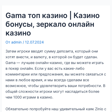
Перейти
к
Gama топ казино | Казино
содержимому
бонусы, зеркало онлайн
казино
От
admin
/
12.07.2024
Затем игроки вводят сумму депозита, который они
хотят внести, и валюту, в которой он будет сделан.
Gama — лучшее онлайн-казино, где вы можете играть
в покер онлайн. Если у вас есть какие-либо
комментарии или предложения, вы можете связаться с
нами в любое время, и мы всегда сделаем все
возможное, чтобы удовлетворить ваши потребности. В
общей сложности игроки могут насладиться более
чем 1000 играми в казино.
Обязательно попробуйте наш удивительный каяк Zinio с