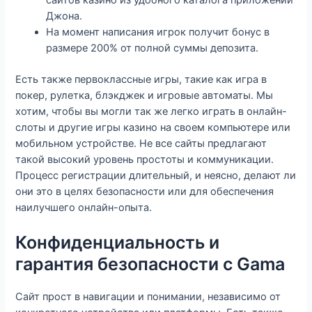
сайтов казино из удобного каталога приложений
Джона.
На момент написания игрок получит бонус в
размере 200% от полной суммы депозита.
Есть также первоклассные игры, такие как игра в
покер, рулетка, блэкджек и игровые автоматы. Мы
хотим, чтобы вы могли так же легко играть в онлайн-
слоты и другие игры казино на своем компьютере или
мобильном устройстве. Не все сайты предлагают
такой высокий уровень простоты и коммуникации.
Процесс регистрации длительный, и неясно, делают ли
они это в целях безопасности или для обеспечения
наилучшего онлайн-опыта.
Конфиденциальность и
гарантия безопасности с Gama
Сайт прост в навигации и понимании, независимо от