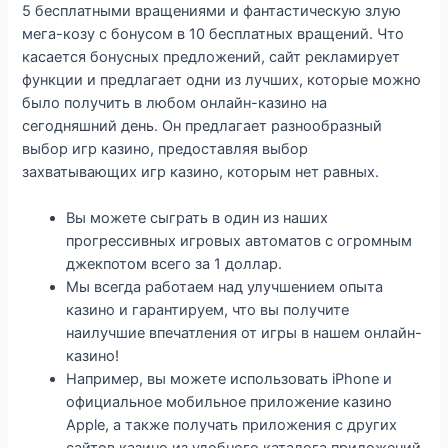
5 бесплатными вращениями и фантастическую злую
мега-козу с бонусом в 10 бесплатных вращений. Что
касается бонусных предложений, сайт рекламирует
функции и предлагает одни из лучших, которые можно
было получить в любом онлайн-казино на
сегодняшний день. Он предлагает разнообразный
выбор игр казино, предоставляя выбор
захватывающих игр казино, которым нет равных.
Вы можете сыграть в один из наших
прогрессивных игровых автоматов с огромным
джекпотом всего за 1 доллар.
Мы всегда работаем над улучшением опыта
казино и гарантируем, что вы получите
наилучшие впечатления от игры в нашем онлайн-
казино!
Например, вы можете использовать iPhone и
официальное мобильное приложение казино
Apple, а также получать приложения с других