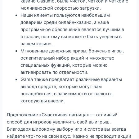
казино Casumo, была чистой, четкой и четкой с
молниеносной скоростью загрузки.
Наши клиенты пользуются наибольшим
доверием среди онлайн-казино, а наше
программное обеспечение является лучшим в
отрасли, поэтому вы можете быть уверены в
нашем казино.
Мгновенные денежные призы, бонусные игры,
ослепительный набор акций и множество
специальных функций, которые можно
активировать по отдельности.
Gama также предлагает различные варианты
вывода средств, которые могут вам
понадобиться, в зависимости от валюты,
которую вы внесли.
Предложение «Счастливая пятница» — отличный
способ для игроков увеличить свой выигрыш.
Благодаря широкому выбору игр и слотов вы всегда
найдете что-то на свой вкус. Казино не проводит акции