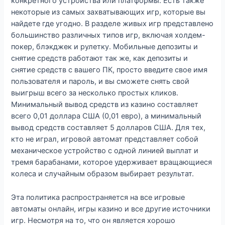
конкретного устройства или платформы. Есть также
некоторые из самых захватывающих игр, которые вы
найдете где угодно. В разделе живых игр представлено
большинство различных типов игр, включая холдем-
покер, блэкджек и рулетку. Мобильные депозиты и
снятие средств работают так же, как депозиты и
снятие средств с вашего ПК, просто введите свое имя
пользователя и пароль, и вы сможете снять свой
выигрыш всего за несколько простых кликов.
Минимальный вывод средств из казино составляет
всего 0,01 доллара США (0,01 евро), а минимальный
вывод средств составляет 5 долларов США. Для тех,
кто не играл, игровой автомат представляет собой
механическое устройство с одной линией выплат и
тремя барабанами, которое удерживает вращающиеся
колеса и случайным образом выбирает результат.
Эта политика распространяется на все игровые
автоматы онлайн, игры казино и все другие источники
игр. Несмотря на то, что он является хорошо