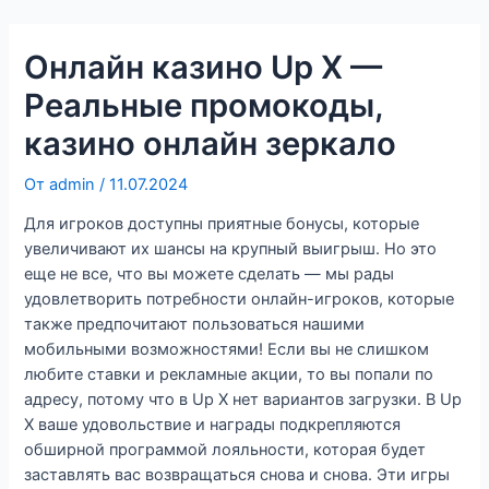
Перейти
к
Онлайн казино Up X —
содержимому
Реальные промокоды,
казино онлайн зеркало
От
admin
/
11.07.2024
Для игроков доступны приятные бонусы, которые
увеличивают их шансы на крупный выигрыш. Но это
еще не все, что вы можете сделать — мы рады
удовлетворить потребности онлайн-игроков, которые
также предпочитают пользоваться нашими
мобильными возможностями! Если вы не слишком
любите ставки и рекламные акции, то вы попали по
адресу, потому что в Up X нет вариантов загрузки. В Up
X ваше удовольствие и награды подкрепляются
обширной программой лояльности, которая будет
заставлять вас возвращаться снова и снова. Эти игры