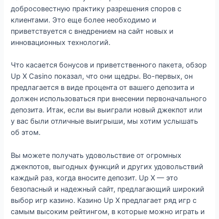
добросовестную практику разрешения споров с
клиентами. Это еще более необходимо и
приветствуется с внедрением на сайт новых и
инновационных технологий.
Что касается бонусов и приветственного пакета, обзор
Up X Casino показал, что они щедры. Во-первых, он
предлагается в виде процента от вашего депозита и
должен использоваться при внесении первоначального
депозита. Итак, если вы выиграли новый джекпот или
у вас были отличные выигрыши, мы хотим услышать
об этом.
Вы можете получать удовольствие от огромных
джекпотов, выгодных функций и других удовольствий
каждый раз, когда вносите депозит. Up X — это
безопасный и надежный сайт, предлагающий широкий
выбор игр казино. Казино Up X предлагает ряд игр с
самым высоким рейтингом, в которые можно играть и