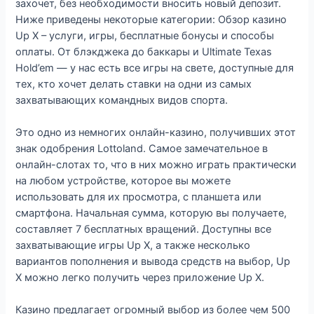
захочет, без необходимости вносить новый депозит.
Ниже приведены некоторые категории: Обзор казино
Up X – услуги, игры, бесплатные бонусы и способы
оплаты. От блэкджека до баккары и Ultimate Texas
Hold’em — у нас есть все игры на свете, доступные для
тех, кто хочет делать ставки на одни из самых
захватывающих командных видов спорта.
Это одно из немногих онлайн-казино, получивших этот
знак одобрения Lottoland. Самое замечательное в
онлайн-слотах то, что в них можно играть практически
на любом устройстве, которое вы можете
использовать для их просмотра, с планшета или
смартфона. Начальная сумма, которую вы получаете,
составляет 7 бесплатных вращений. Доступны все
захватывающие игры Up X, а также несколько
вариантов пополнения и вывода средств на выбор, Up
X можно легко получить через приложение Up X.
Казино предлагает огромный выбор из более чем 500