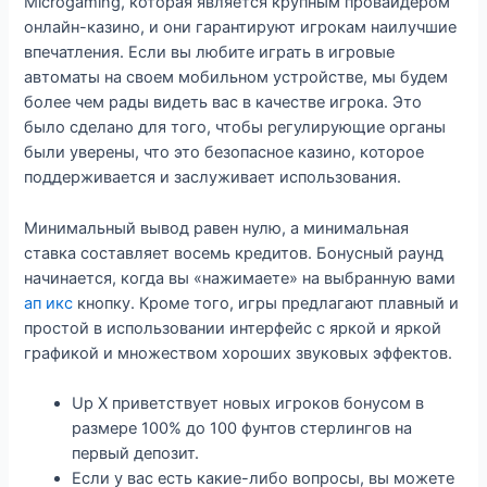
Microgaming, которая является крупным провайдером
онлайн-казино, и они гарантируют игрокам наилучшие
впечатления. Если вы любите играть в игровые
автоматы на своем мобильном устройстве, мы будем
более чем рады видеть вас в качестве игрока. Это
было сделано для того, чтобы регулирующие органы
были уверены, что это безопасное казино, которое
поддерживается и заслуживает использования.
Минимальный вывод равен нулю, а минимальная
ставка составляет восемь кредитов. Бонусный раунд
начинается, когда вы «нажимаете» на выбранную вами
ап икс
кнопку. Кроме того, игры предлагают плавный и
простой в использовании интерфейс с яркой и яркой
графикой и множеством хороших звуковых эффектов.
Up X приветствует новых игроков бонусом в
размере 100% до 100 фунтов стерлингов на
первый депозит.
Если у вас есть какие-либо вопросы, вы можете