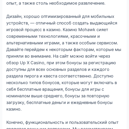
опыт, а также столь необходимое развлечение.
Дизайн, хорошо оптимизированный для мобильных
устройств, — отличный способ создать выдающийся
игровой процесс в казино. Казино Mohawk сияет
современными технологиями, красочными и
альтернативными играми, а также особым сервисом.
Давайте перейдем к некоторым факторам, которые мы
приняли во внимание. На сайт можно войти через
обзор Up X Casino, при этом бонусы за регистрацию
доступны для всех основных разделов и каждого
раздела пирога и квеста соответственно. Доступно
несколько типов бонусов, которые могут включать в
себя бесплатные вращения, бонусы для игры с
номиналом выше среднего, бонусы за повторную
загрузку, бесплатные деньги и ежедневные бонусы
казино.
Конечно, функциональность и пользовательский опыт