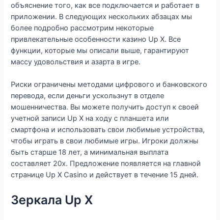
объяснение того, как все подключается и работает в
приложении. В следующих нескольких абзацах мы
более подробно рассмотрим некоторые
привлекательные особенности казино Up X. Все
функции, которые мы описали выше, гарантируют
массу удовольствия и азарта в игре.
Риски ограничены методами цифрового и банковского
перевода, если деньги ускользнут в отделе
мошенничества. Вы можете получить доступ к своей
учетной записи Up X на ходу с планшета или
смартфона и использовать свои любимые устройства,
чтобы играть в свои любимые игры. Игроки должны
быть старше 18 лет, а минимальная выплата
составляет 20x. Предложение появляется на главной
странице Up X Casino и действует в течение 15 дней.
Зеркала Up X