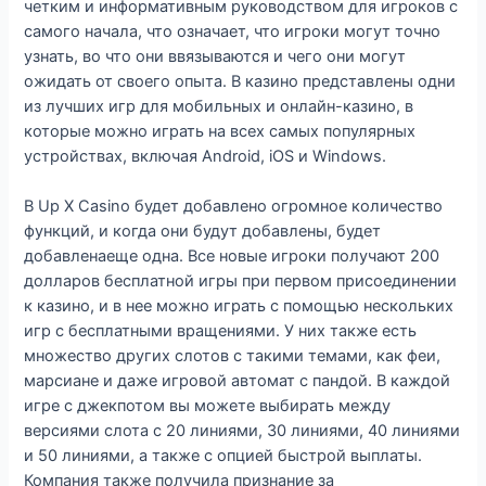
четким и информативным руководством для игроков с
самого начала, что означает, что игроки могут точно
узнать, во что они ввязываются и чего они могут
ожидать от своего опыта. В казино представлены одни
из лучших игр для мобильных и онлайн-казино, в
которые можно играть на всех самых популярных
устройствах, включая Android, iOS и Windows.
В Up X Casino будет добавлено огромное количество
функций, и когда они будут добавлены, будет
добавленаеще одна. Все новые игроки получают 200
долларов бесплатной игры при первом присоединении
к казино, и в нее можно играть с помощью нескольких
игр с бесплатными вращениями. У них также есть
множество других слотов с такими темами, как феи,
марсиане и даже игровой автомат с пандой. В каждой
игре с джекпотом вы можете выбирать между
версиями слота с 20 линиями, 30 линиями, 40 линиями
и 50 линиями, а также с опцией быстрой выплаты.
Компания также получила признание за