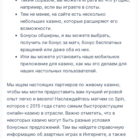
Таким образом, вы можете играть во что угодно,
например, если вы играете в слоты.
Тем не менее, на сайте есть несколько
небольших казино, которые расширяют его
возможности.
Бонусы обширны, и вы можете выбрать,
получить ли бонус за матч, бонус бесплатных
вращений или даже оба из них.
Или вы можете установить наше мобильное
приложение для казино, как мы это делаем для
наших настольных пользователей.
Мы ищем настоящих партнеров по живому казино,
чтобы мы могли предоставить вам лучший игровой
опыт легко и весело! Наслаждайтесь матчем со Spin,
которое с 2015 года стало самым быстрорастущим
онлайн-казино в отрасли. Важно отметить, что в
некоторых казино могут быть разные условия
бонусных предложений. Там вы найдете справочную
информацию об азартных играх в Интернете, а также