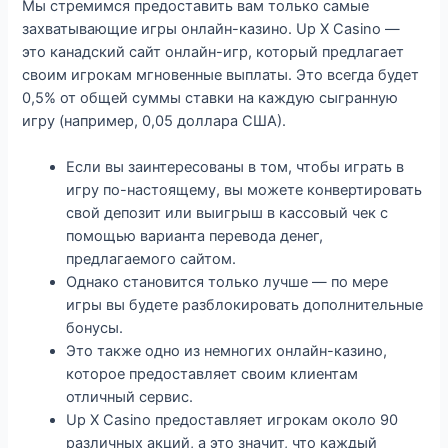
Мы стремимся предоставить вам только самые
захватывающие игры онлайн-казино. Up X Casino —
это канадский сайт онлайн-игр, который предлагает
своим игрокам мгновенные выплаты. Это всегда будет
0,5% от общей суммы ставки на каждую сыгранную
игру (например, 0,05 доллара США).
Если вы заинтересованы в том, чтобы играть в
игру по-настоящему, вы можете конвертировать
свой депозит или выигрыш в кассовый чек с
помощью варианта перевода денег,
предлагаемого сайтом.
Однако становится только лучше — по мере
игры вы будете разблокировать дополнительные
бонусы.
Это также одно из немногих онлайн-казино,
которое предоставляет своим клиентам
отличный сервис.
Up X Casino предоставляет игрокам около 90
различных акций, а это значит, что каждый