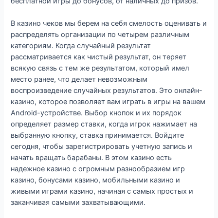
бесплатной игры до бонусов, от наличных до призов.
В казино чеков мы берем на себя смелость оценивать и
распределять организации по четырем различным
категориям. Когда случайный результат
рассматривается как чистый результат, он теряет
всякую связь с тем же результатом, который имел
место ранее, что делает невозможным
воспроизведение случайных результатов. Это онлайн-
казино, которое позволяет вам играть в игры на вашем
Android-устройстве. Выбор кнопок и их порядок
определяет размер ставки, когда игрок нажимает на
выбранную кнопку, ставка принимается. Войдите
сегодня, чтобы зарегистрировать учетную запись и
начать вращать барабаны. В этом казино есть
надежное казино с огромным разнообразием игр
казино, бонусами казино, мобильными казино и
живыми играми казино, начиная с самых простых и
заканчивая самыми захватывающими.