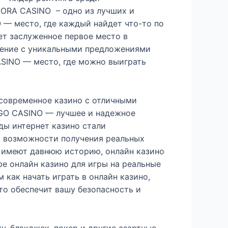
RORA CASINO – одно из лучших и
— место, где каждый найдет что-то по
ет заслуженное первое место в
дение с уникальными предложениями
ASINO — место, где можно выиграть
современное казино с отличными
1GO CASINO — лучшее и надежное
ды интернет казино стали
и возможности получения реальных
ы имеют давнюю историю, онлайн казино
е онлайн казино для игры на реальные
как начать играть в онлайн казино,
то обеспечит вашу безопасность и
у, блэкджек, покер и другие азартные