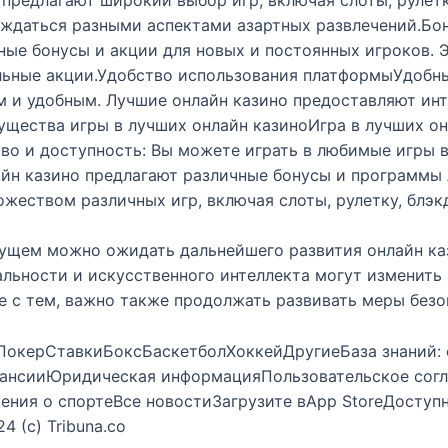
лаждаться разными аспектами азартных развлечений.Б
ные бонусы и акции для новых и постоянных игроков. 
льные акции.Удобство использования платформыУдобны
м и удобным. Лучшие онлайн казино предоставляют ин
щества игры в лучших онлайн казиноИгра в лучших он
о и доступность: Вы можете играть в любимые игры в
айн казино предлагают различные бонусы и программы
жеством различных игр, включая слоты, рулетку, блэк
дущем можно ожидать дальнейшего развития онлайн ка
альности и искусственного интеллекта могут изменить 
 с тем, важно также продолжать развивать меры безо
окерСтавкиБоксБаскетболХоккейДругиеБаза знаний: с
кансииЮридическая информацияПользовательское сог
ия о спортеВсе новостиЗагрузите вApp StoreДоступн
 (c) Tribuna.co