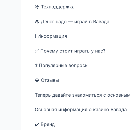
🤟 Техподдержка
💲 Денег надо — играй в Вавада
ℹ️ Информация
✅️ Почему стоит играть у нас?
❓ Популярные вопросы
💎 Отзывы
Теперь давайте знакомиться с основным
Основная информация о казино Вавада
✔️ Бренд