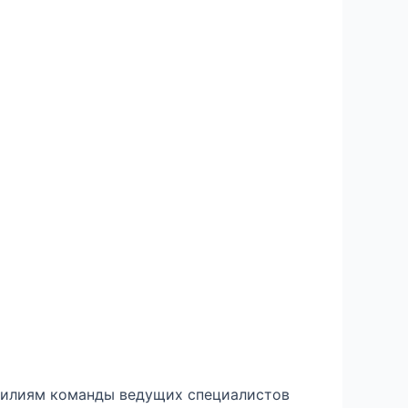
 усилиям команды ведущих специалистов