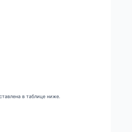
авлена ​​в таблице ниже.