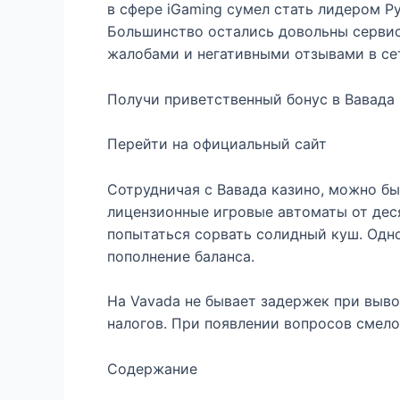
в сфере iGaming сумел стать лидером Р
Большинство остались довольны сервисо
жалобами и негативными отзывами в се
Получи приветственный бонус в Вавада К
Перейти на официальный сайт
Сотрудничая с Вавада казино, можно б
лицензионные игровые автоматы от деся
попытаться сорвать солидный куш. Одно
пополнение баланса.
На Vavada не бывает задержек при выво
налогов. При появлении вопросов смело
Содержание