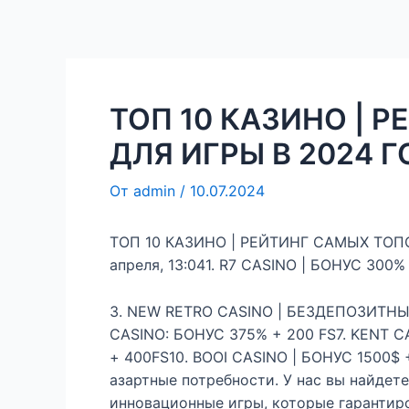
Перейти
к
содержимому
ТОП 10 КАЗИНО | 
ДЛЯ ИГРЫ В 2024 ГО
От
admin
/
10.07.2024
ТОП 10 КАЗИНО | РЕЙТИНГ САМЫХ ТОПО
апреля, 13:041. R7 CASINO | БОНУС 300
3. NEW RETRO CASINO | БЕЗДЕПОЗИТНЫЙ
CASINO: БОНУС 375% + 200 FS7. KENT C
+ 400FS10. BOOI CASINO | БОНУС 1500$ 
азартные потребности. У нас вы найдете
инновационные игры, которые гарантиро