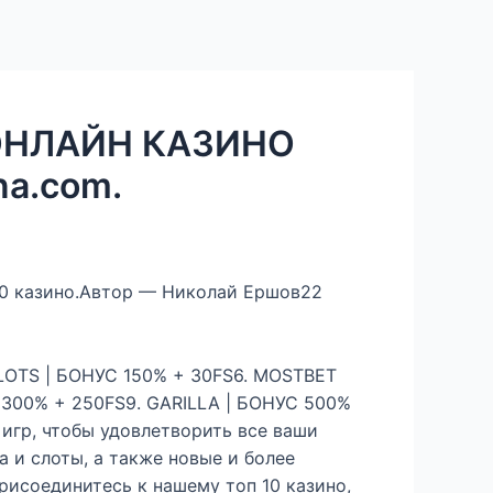
 ОНЛАЙН КАЗИНО
na.com.
 казино.Автор — Николай Ершов22
LOTS | БОНУС 150% + 30FS6. MOSTBET
 300% + 250FS9. GARILLA | БОНУС 500%
игр, чтобы удовлетворить все ваши
а и слоты, а также новые и более
рисоединитесь к нашему топ 10 казино,