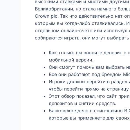
высокими ставками и многими другими п
Великобритании, но стала намного больш
Crown plc. Так что действительно нет о
которым вы когда-либо сталкивались. И
отдельном онлайн-счете или используя с
собираются играть, они могут выбирать
Как только вы вносите депозит с
мобильной версии.
Они смогут помочь вам выбрать н
Все они работают под брендом Mic
Игроки должны перейти в раздел и
чтобы перейти прямо на страницу
Этот обзор показал, что сайт пр
депозитов и снятии средств.
Банковское дело в спин-казино В 
которые вы применяете для своих