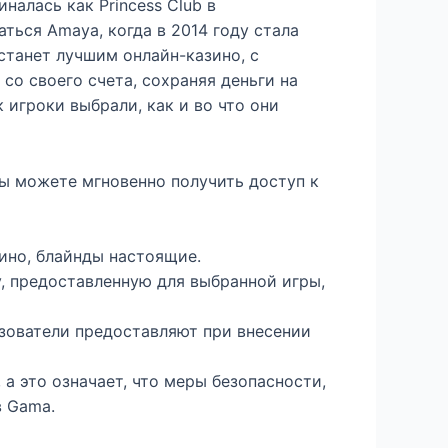
алась как Princess Club в
аться Amaya, когда в 2014 году стала
 станет лучшим онлайн-казино, с
со своего счета, сохраняя деньги на
 игроки выбрали, как и во что они
ы можете мгновенно получить доступ к
зино, блайнды настоящие.
у, предоставленную для выбранной игры,
ьзователи предоставляют при внесении
а это означает, что меры безопасности,
в Gama.