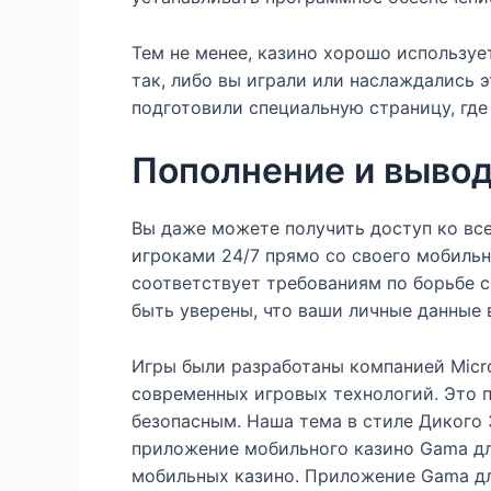
Тем не менее, казино хорошо используе
так, либо вы играли или наслаждались 
подготовили специальную страницу, гд
Пополнение и вывод
Вы даже можете получить доступ ко вс
игроками 24/7 прямо со своего мобильн
соответствует требованиям по борьбе с 
быть уверены, что ваши личные данные 
Игры были разработаны компанией Micr
современных игровых технологий. Это п
безопасным. Наша тема в стиле Дикого 
приложение мобильного казино Gama для
мобильных казино. Приложение Gama для