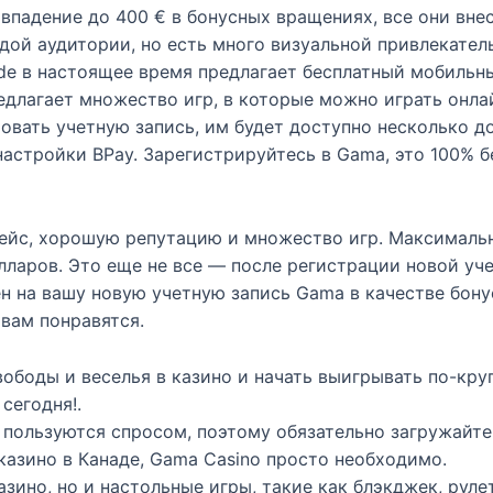
впадение до 400 € в бонусных вращениях, все они внес
одой аудитории, но есть много визуальной привлекате
side в настоящее время предлагает бесплатный мобильн
едлагает множество игр, в которые можно играть онла
вать учетную запись, им будет доступно несколько д
настройки BPay. Зарегистрируйтесь в Gama, это 100%
ейс, хорошую репутацию и множество игр. Максималь
лларов. Это еще не все — после регистрации новой уч
ен на вашу новую учетную запись Gama в качестве бону
 вам понравятся.
ободы и веселья в казино и начать выигрывать по-кр
сегодня!.
пользуются спросом, поэтому обязательно загружайте 
казино в Канаде, Gama Casino просто необходимо.
азино, но и настольные игры, такие как блэкджек, руле