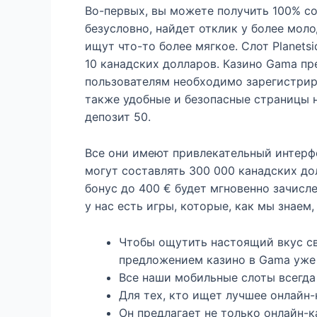
Во-первых, вы можете получить 100% со
безусловно, найдет отклик у более мол
ищут что-то более мягкое. Слот Planet
10 канадских долларов. Казино Gama пр
пользователям необходимо зарегистриро
также удобные и безопасные страницы 
депозит 50.
Все они имеют привлекательный интерф
могут составлять 300 000 канадских до
бонус до 400 € будет мгновенно зачисл
у нас есть игры, которые, как мы знаем,
Чтобы ощутить настоящий вкус св
предложением казино в Gama уже 
Все наши мобильные слоты всегда 
Для тех, кто ищет лучшее онлайн-
Он предлагает не только онлайн-к