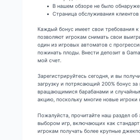
В нашем обзоре не было обнаруже
Страница обслуживания клиентов
Каждый бонус имеет свои требования к
позволяют игрокам снимать свои выигры
один из игровых автоматов с прогресс
пожинать плоды. Внести депозит в Gama
мой счет.
Зарегистрируйтесь сегодня, и вы получ
загрузку и потрясающий 200% бонус за 
вращающимися барабанами и случайными
акцию, поскольку многие новые игроки 
Пожалуйста, прочитайте наш раздел об 
выбором игр, включающих как стандартн
игрокам получать более крупные джекп