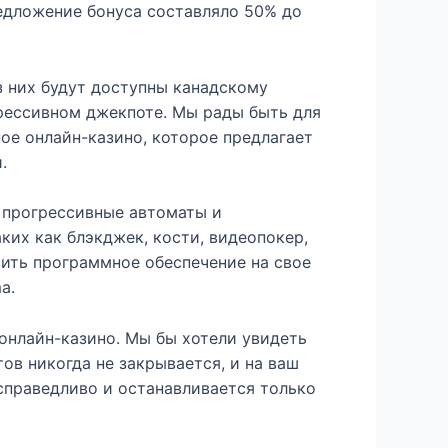
редложение бонуса составляло 50% до
з них будут доступны канадскому
огрессивном джекпоте. Мы рады быть для
ое онлайн-казино, которое предлагает
.
 прогрессивные автоматы и
их как блэкджек, кости, видеопокер,
овить программное обеспечение на свое
a.
онлайн-казино. Мы бы хотели увидеть
ов никогда не закрывается, и на ваш
справедливо и останавливается только