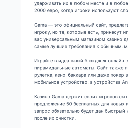
удерживать их в любом месте и в любое
2000 евро, когда игроки используют спос
Gama — это официальный сайт, предлага
игроку, но те, которые есть, принесут
вас универсальным магазином казино дл
самые лучшие требования к обычным, м
Играйте в идеальный блэкджек онлайн 
пирамидальные автоматы. Сайт также пр
рулетка, кено, баккара или даже покер 
мобильное устройство, а устройства An
Казино Gama держит своих игроков сыт
предложение 50 бесплатных для новых и
запрос обязательно будет дан быстрый 
после их очистки.