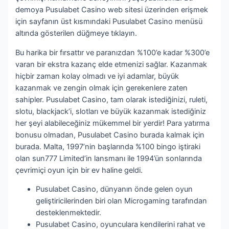
demoya Pusulabet Casino web sitesi üzerinden erişmek
için sayfanın üst kısmındaki Pusulabet Casino menüsü
altında gösterilen düğmeye tıklayın.
Bu harika bir fırsattır ve paranızdan %100’e kadar %300’e
varan bir ekstra kazanç elde etmenizi sağlar. Kazanmak
hiçbir zaman kolay olmadı ve iyi adamlar, büyük
kazanmak ve zengin olmak için gerekenlere zaten
sahipler. Pusulabet Casino, tam olarak istediğinizi, ruleti,
slotu, blackjack’i, slotları ve büyük kazanmak istediğiniz
her şeyi alabileceğiniz mükemmel bir yerdir! Para yatırma
bonusu olmadan, Pusulabet Casino burada kalmak için
burada. Malta, 1997’nin başlarında %100 bingo iştiraki
olan sun777 Limited’in lansmanı ile 1994’ün sonlarında
çevrimiçi oyun için bir ev haline geldi.
Pusulabet Casino, dünyanın önde gelen oyun
geliştiricilerinden biri olan Microgaming tarafından
desteklenmektedir.
Pusulabet Casino, oyunculara kendilerini rahat ve