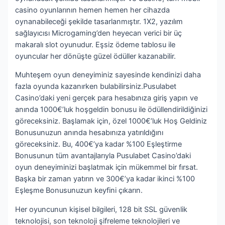
casino oyunlarının hemen hemen her cihazda
oynanabileceği şekilde tasarlanmıştır. 1X2, yazılım
sağlayıcısı Microgaming’den heyecan verici bir üç
makaralı slot oyunudur. Eşsiz ödeme tablosu ile
oyuncular her dönüşte güzel ödüller kazanabilir.
Muhteşem oyun deneyiminiz sayesinde kendinizi daha
fazla oyunda kazanırken bulabilirsiniz.Pusulabet
Casino’daki yeni gerçek para hesabınıza giriş yapın ve
anında 1000€’luk hoşgeldin bonusu ile ödüllendirildiğinizi
göreceksiniz. Başlamak için, özel 1000€’luk Hoş Geldiniz
Bonusunuzun anında hesabınıza yatırıldığını
göreceksiniz. Bu, 400€’ya kadar %100 Eşleştirme
Bonusunun tüm avantajlarıyla Pusulabet Casino’daki
oyun deneyiminizi başlatmak için mükemmel bir fırsat.
Başka bir zaman yatırın ve 300€’ya kadar ikinci %100
Eşleşme Bonusunuzun keyfini çıkarın.
Her oyuncunun kişisel bilgileri, 128 bit SSL güvenlik
teknolojisi, son teknoloji şifreleme teknolojileri ve