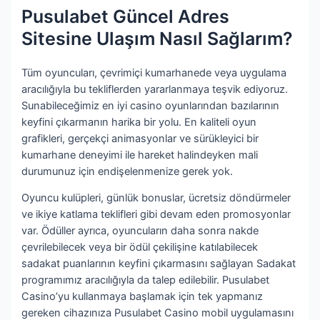
Pusulabet Güncel Adres
Sitesine Ulaşım Nasıl Sağlarım?
Tüm oyuncuları, çevrimiçi kumarhanede veya uygulama
aracılığıyla bu tekliflerden yararlanmaya teşvik ediyoruz.
Sunabileceğimiz en iyi casino oyunlarından bazılarının
keyfini çıkarmanın harika bir yolu. En kaliteli oyun
grafikleri, gerçekçi animasyonlar ve sürükleyici bir
kumarhane deneyimi ile hareket halindeyken mali
durumunuz için endişelenmenize gerek yok.
Oyuncu kulüpleri, günlük bonuslar, ücretsiz döndürmeler
ve ikiye katlama teklifleri gibi devam eden promosyonlar
var. Ödüller ayrıca, oyuncuların daha sonra nakde
çevrilebilecek veya bir ödül çekilişine katılabilecek
sadakat puanlarının keyfini çıkarmasını sağlayan Sadakat
programımız aracılığıyla da talep edilebilir. Pusulabet
Casino’yu kullanmaya başlamak için tek yapmanız
gereken cihazınıza Pusulabet Casino mobil uygulamasını