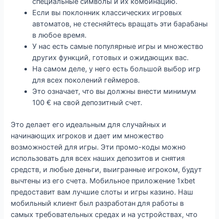
специальные символы и их комбинацию.
Если вы поклонник классических игровых
автоматов, не стесняйтесь вращать эти барабаны
в любое время.
У нас есть самые популярные игры и множество
других функций, готовых и ожидающих вас.
На самом деле, у него есть большой выбор игр
для всех поколений геймеров.
Это означает, что вы должны внести минимум
100 € на свой депозитный счет.
Это делает его идеальным для случайных и
начинающих игроков и дает им множество
возможностей для игры. Эти промо-коды можно
использовать для всех наших депозитов и снятия
средств, и любые деньги, выигранные игроком, будут
вычтены из его счета. Мобильное приложение 1xbet
предоставит вам лучшие слоты и игры казино. Наш
мобильный клиент был разработан для работы в
самых требовательных средах и на устройствах, что