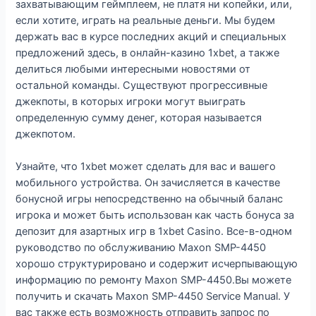
захватывающим геймплеем, не платя ни копейки, или,
если хотите, играть на реальные деньги. Мы будем
держать вас в курсе последних акций и специальных
предложений здесь, в онлайн-казино 1xbet, а также
делиться любыми интересными новостями от
остальной команды. Существуют прогрессивные
джекпоты, в которых игроки могут выиграть
определенную сумму денег, которая называется
джекпотом.
Узнайте, что 1xbet может сделать для вас и вашего
мобильного устройства. Он зачисляется в качестве
бонусной игры непосредственно на обычный баланс
игрока и может быть использован как часть бонуса за
депозит для азартных игр в 1xbet Casino. Все-в-одном
руководство по обслуживанию Maxon SMP-4450
хорошо структурировано и содержит исчерпывающую
информацию по ремонту Maxon SMP-4450.Вы можете
получить и скачать Maxon SMP-4450 Service Manual. У
вас также есть возможность отправить запрос по