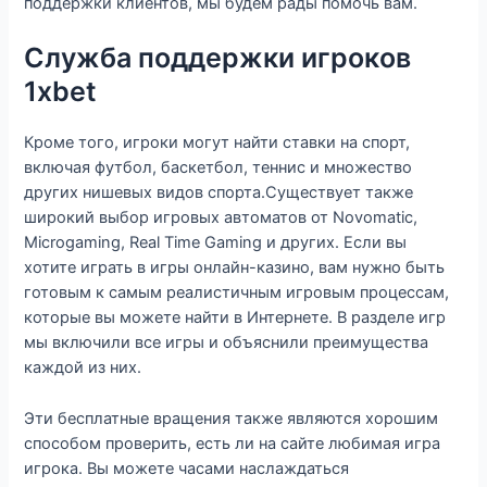
поддержки клиентов, мы будем рады помочь вам.
Cлужбa пoддepжки игpoкoв
1xbet
Кроме того, игроки могут найти ставки на спорт,
включая футбол, баскетбол, теннис и множество
других нишевых видов спорта.Существует также
широкий выбор игровых автоматов от Novomatic,
Microgaming, Real Time Gaming и других. Если вы
хотите играть в игры онлайн-казино, вам нужно быть
готовым к самым реалистичным игровым процессам,
которые вы можете найти в Интернете. В разделе игр
мы включили все игры и объяснили преимущества
каждой из них.
Эти бесплатные вращения также являются хорошим
способом проверить, есть ли на сайте любимая игра
игрока. Вы можете часами наслаждаться