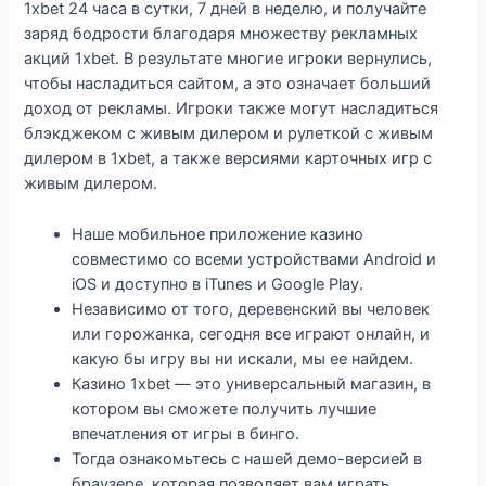
1xbet 24 часа в сутки, 7 дней в неделю, и получайте
заряд бодрости благодаря множеству рекламных
акций 1xbet. В результате многие игроки вернулись,
чтобы насладиться сайтом, а это означает больший
доход от рекламы. Игроки также могут насладиться
блэкджеком с живым дилером и рулеткой с живым
дилером в 1xbet, а также версиями карточных игр с
живым дилером.
Наше мобильное приложение казино
совместимо со всеми устройствами Android и
iOS и доступно в iTunes и Google Play.
Независимо от того, деревенский вы человек
или горожанка, сегодня все играют онлайн, и
какую бы игру вы ни искали, мы ее найдем.
Казино 1xbet — это универсальный магазин, в
котором вы сможете получить лучшие
впечатления от игры в бинго.
Тогда ознакомьтесь с нашей демо-версией в
браузере, которая позволяет вам играть