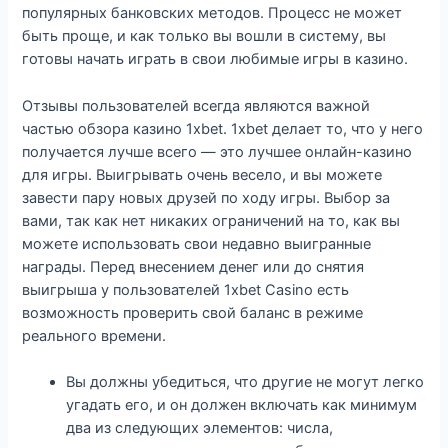
популярных банковских методов. Процесс не может
быть проще, и как только вы вошли в систему, вы
готовы начать играть в свои любимые игры в казино.
Отзывы пользователей всегда являются важной
частью обзора казино 1xbet. 1xbet делает то, что у него
получается лучше всего — это лучшее онлайн-казино
для игры. Выигрывать очень весело, и вы можете
завести пару новых друзей по ходу игры. Выбор за
вами, так как нет никаких ограничений на то, как вы
можете использовать свои недавно выигранные
награды. Перед внесением денег или до снятия
выигрыша у пользователей 1xbet Casino есть
возможность проверить свой баланс в режиме
реального времени.
Вы должны убедиться, что другие не могут легко
угадать его, и он должен включать как минимум
два из следующих элементов: числа,