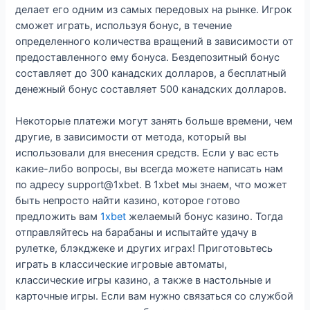
делает его одним из самых передовых на рынке. Игрок
сможет играть, используя бонус, в течение
определенного количества вращений в зависимости от
предоставленного ему бонуса. Бездепозитный бонус
составляет до 300 канадских долларов, а бесплатный
денежный бонус составляет 500 канадских долларов.
Некоторые платежи могут занять больше времени, чем
другие, в зависимости от метода, который вы
использовали для внесения средств. Если у вас есть
какие-либо вопросы, вы всегда можете написать нам
по адресу support@1xbet. В 1xbet мы знаем, что может
быть непросто найти казино, которое готово
предложить вам
1xbet
желаемый бонус казино. Тогда
отправляйтесь на барабаны и испытайте удачу в
рулетке, блэкджеке и других играх! Приготовьтесь
играть в классические игровые автоматы,
классические игры казино, а также в настольные и
карточные игры. Если вам нужно связаться со службой