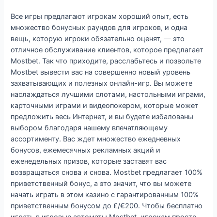
Все игры предлагают игрокам хороший опыт, есть
множество бонусных раундов для игроков, и одна
вещь, которую игроки обязательно оценят, — это
отличное обслуживание клиентов, которое предлагает
Mostbet. Так что приходите, расслабьтесь и позвольте
Mostbet вывести вас на совершенно новый уровень
захватывающих и полезных онлайн-игр. Вы можете
наслаждаться лучшими слотами, настольными играми,
карточными играми и видеопокером, которые может
предложить весь Интернет, и вы будете избалованы
выбором благодаря нашему впечатляющему
ассортименту. Вас ждет множество ежедневных
бонусов, ежемесячных рекламных акций и
еженедельных призов, которые заставят вас
возвращаться снова и снова. Mostbet предлагает 100%
приветственный бонус, а это значит, что вы можете
начать играть в этом казино с гарантированным 100%
приветственным бонусом до £/€200. Чтобы бесплатно