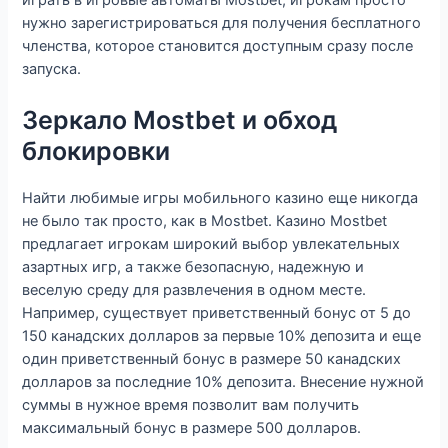
играть в игровые автоматы Mostbet, игрокам просто
нужно зарегистрироваться для получения бесплатного
членства, которое становится доступным сразу после
запуска.
Зеркало Mostbet и обход
блокировки
Найти любимые игры мобильного казино еще никогда
не было так просто, как в Mostbet. Казино Mostbet
предлагает игрокам широкий выбор увлекательных
азартных игр, а также безопасную, надежную и
веселую среду для развлечения в одном месте.
Например, существует приветственный бонус от 5 до
150 канадских долларов за первые 10% депозита и еще
один приветственный бонус в размере 50 канадских
долларов за последние 10% депозита. Внесение нужной
суммы в нужное время позволит вам получить
максимальный бонус в размере 500 долларов.