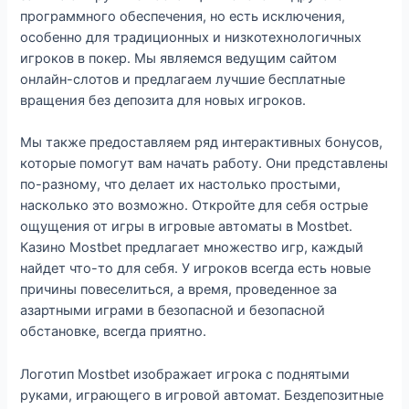
программного обеспечения, но есть исключения,
особенно для традиционных и низкотехнологичных
игроков в покер. Мы являемся ведущим сайтом
онлайн-слотов и предлагаем лучшие бесплатные
вращения без депозита для новых игроков.
Мы также предоставляем ряд интерактивных бонусов,
которые помогут вам начать работу. Они представлены
по-разному, что делает их настолько простыми,
насколько это возможно. Откройте для себя острые
ощущения от игры в игровые автоматы в Mostbet.
Казино Mostbet предлагает множество игр, каждый
найдет что-то для себя. У игроков всегда есть новые
причины повеселиться, а время, проведенное за
азартными играми в безопасной и безопасной
обстановке, всегда приятно.
Логотип Mostbet изображает игрока с поднятыми
руками, играющего в игровой автомат. Бездепозитные