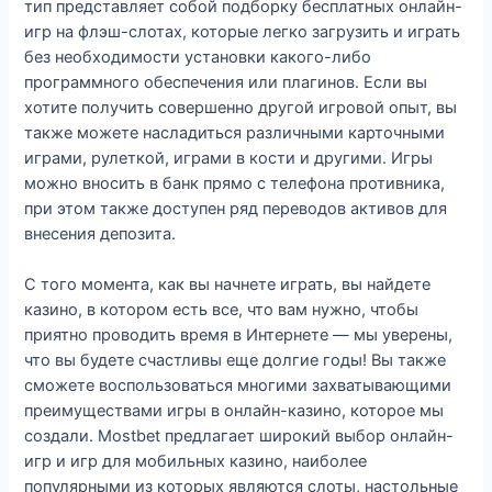
тип представляет собой подборку бесплатных онлайн-
игр на флэш-слотах, которые легко загрузить и играть
без необходимости установки какого-либо
программного обеспечения или плагинов. Если вы
хотите получить совершенно другой игровой опыт, вы
также можете насладиться различными карточными
играми, рулеткой, играми в кости и другими. Игры
можно вносить в банк прямо с телефона противника,
при этом также доступен ряд переводов активов для
внесения депозита.
С того момента, как вы начнете играть, вы найдете
казино, в котором есть все, что вам нужно, чтобы
приятно проводить время в Интернете — мы уверены,
что вы будете счастливы еще долгие годы! Вы также
сможете воспользоваться многими захватывающими
преимуществами игры в онлайн-казино, которое мы
создали. Mostbet предлагает широкий выбор онлайн-
игр и игр для мобильных казино, наиболее
популярными из которых являются слоты, настольные