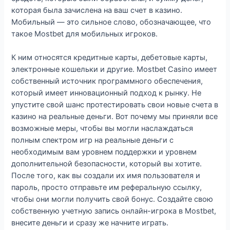
которая была зачислена на ваш счет в казино.
Мобильный — это сильное слово, обозначающее, что
такое Mostbet для мобильных игроков.
К ним относятся кредитные карты, дебетовые карты,
электронные кошельки и другие. Mostbet Casino имеет
собственный источник программного обеспечения,
который имеет инновационный подход к рынку. Не
упустите свой шанс протестировать свои новые счета в
казино на реальные деньги. Вот почему мы приняли все
возможные меры, чтобы вы могли наслаждаться
полным спектром игр на реальные деньги с
необходимым вам уровнем поддержки и уровнем
дополнительной безопасности, который вы хотите.
После того, как вы создали их имя пользователя и
пароль, просто отправьте им реферальную ссылку,
чтобы они могли получить свой бонус. Создайте свою
собственную учетную запись онлайн-игрока в Mostbet,
внесите деньги и сразу же начните играть.