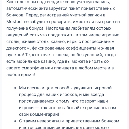
Как только вы подтвердите свою учетную запись,
автоматически активируется пакет приветственных
бонусов. Перед регистрацией учетной записи в
Mostbet не забудьте проверить, имеете ли вы право на
получение бонуса. Настоящим любителям острых
ощущений есть что предложить, в том числе игровые
столы, живые столы казино, игры с прогрессивным
джекпотом, фиксированные коэффициенты и живая
рулетка! Те, кто хочет экшена, но без условий, тогда
есть мобильное казино, где вы можете играть со
своего смартфона или планшета в любом месте и в
любое время!
Мы всегда ищем способы улучшить игровой
процесс для наших игроков, и мы всегда
прислушиваемся к тому, что говорят наши
игроки — так что не забывайте присылать нам
свои комментарии!
С таким невероятным приветственным бонусом
и потрясающими акциями, которые можно