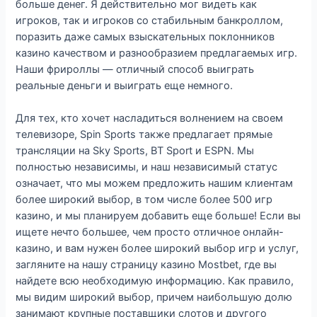
больше денег. Я действительно мог видеть как
игроков, так и игроков со стабильным банкроллом,
поразить даже самых взыскательных поклонников
казино качеством и разнообразием предлагаемых игр.
Наши фрироллы — отличный способ выиграть
реальные деньги и выиграть еще немного.
Для тех, кто хочет насладиться волнением на своем
телевизоре, Spin Sports также предлагает прямые
трансляции на Sky Sports, BT Sport и ESPN. Мы
полностью независимы, и наш независимый статус
означает, что мы можем предложить нашим клиентам
более широкий выбор, в том числе более 500 игр
казино, и мы планируем добавить еще больше! Если вы
ищете нечто большее, чем просто отличное онлайн-
казино, и вам нужен более широкий выбор игр и услуг,
загляните на нашу страницу казино Mostbet, где вы
найдете всю необходимую информацию. Как правило,
мы видим широкий выбор, причем наибольшую долю
занимают крупные поставщики слотов и другого