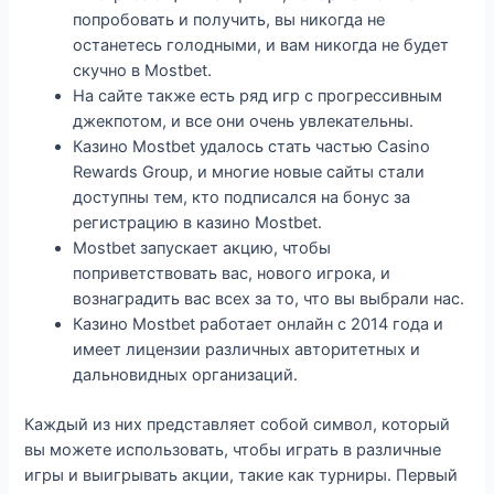
попробовать и получить, вы никогда не
останетесь голодными, и вам никогда не будет
скучно в Mostbet.
На сайте также есть ряд игр с прогрессивным
джекпотом, и все они очень увлекательны.
Казино Mostbet удалось стать частью Casino
Rewards Group, и многие новые сайты стали
доступны тем, кто подписался на бонус за
регистрацию в казино Mostbet.
Mostbet запускает акцию, чтобы
поприветствовать вас, нового игрока, и
вознаградить вас всех за то, что вы выбрали нас.
Казино Mostbet работает онлайн с 2014 года и
имеет лицензии различных авторитетных и
дальновидных организаций.
Каждый из них представляет собой символ, который
вы можете использовать, чтобы играть в различные
игры и выигрывать акции, такие как турниры. Первый