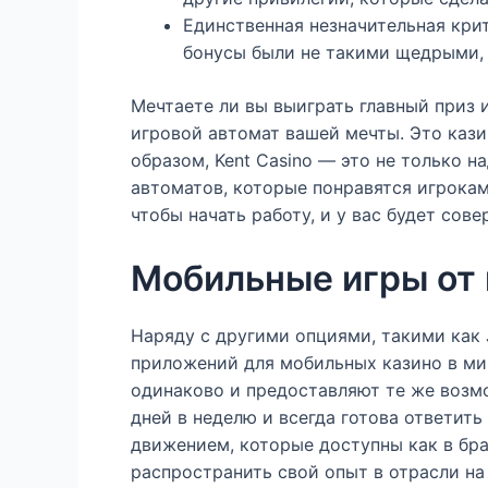
Единственная незначительная кри
бонусы были не такими щедрыми, 
Мечтаете ли вы выиграть главный приз 
игровой автомат вашей мечты. Это каз
образом, Kent Casino — это не только 
автоматов, которые понравятся игрокам.
чтобы начать работу, и у вас будет сов
Мобильные игры от
Наряду с другими опциями, такими как 
приложений для мобильных казино в мир
одинаково и предоставляют те же возм
дней в неделю и всегда готова ответит
движением, которые доступны как в бра
распространить свой опыт в отрасли на 