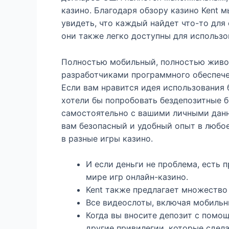
казино. Благодаря обзору казино Kent 
увидеть, что каждый найдет что-то для
они также легко доступны для использо
Полностью мобильный, полностью живой
разработчиками программного обеспечения
Если вам нравится идея использования 
хотели бы попробовать бездепозитные б
самостоятельно с вашими личными данн
вам безопасный и удобный опыт в любое
в разные игры казино.
И если деньги не проблема, есть
мире игр онлайн-казино.
Kent также предлагает множество 
Все видеослоты, включая мобильн
Когда вы вносите депозит с помощ
другие привилегии, которые сдела