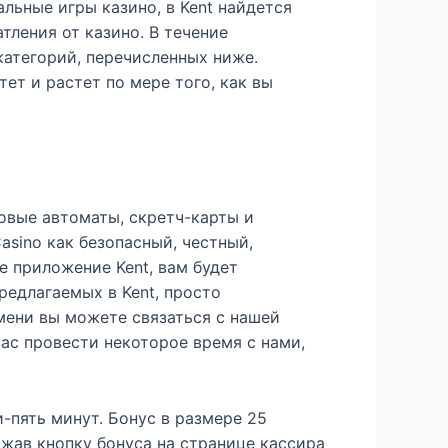
льные игры казино, в Kent найдется
тления от казино. В течение
категорий, перечисленных ниже.
ет и растет по мере того, как вы
ровые автоматы, скретч-карты и
asino как безопасный, честный,
 приложение Kent, вам будет
редлагаемых в Kent, просто
емени вы можете связаться с нашей
ас провести некоторое время с нами,
и-пять минут. Бонус в размере 25
жав кнопку бонуса на странице кассира