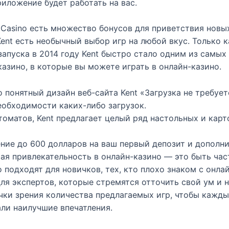
риложение будет работать на вас.
t Casino есть множество бонусов для приветствия новы
ent есть необычный выбор игр на любой вкус. Только к
запуска в 2014 году Kent быстро стало одним из самы
казино, в которые вы можете играть в онлайн-казино.
 понятный дизайн веб-сайта Kent «Загрузка не требует
еобходимости каких-либо загрузок.
матов, Kent предлагает целый ряд настольных и карто
ние до 600 долларов на ваш первый депозит и дополни
шая привлекательность в онлайн-казино — это быть ча
о подходят для новичков, тех, кто плохо знаком с онла
ля экспертов, которые стремятся отточить свой ум и 
очки зрения количества предлагаемых игр, чтобы каждый
али наилучшие впечатления.