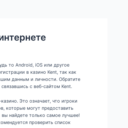
в интернете
ь то Android, iOS или другое
гистрации в казино Kent, так как
ашим данным и личности. Обратите
связавшись с веб-сайтом Kent.
казино. Это означает, что игроки
ов, которые могут предоставить
 вы найдете только самое лучшее!
екомендуется проверить список