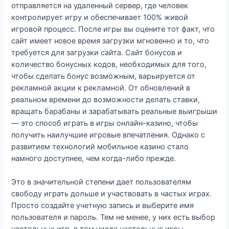
отправляется на удаленный сервер, где человек
контролирует игру и обеспечивает 100% живой
игровой процесс. После игры вы оцените тот факт, что
сайт имеет новое время загрузки мгновенно и то, что
требуется для загрузки сайта. Сайт бонусов и
количество бонусных кодов, необходимых для того,
чтобы сделать бонус возможным, варьируется от
рекламной акции к рекламной. От обновлений в
реальном времени до возможности делать ставки,
вращать барабаны и зарабатывать реальные выигрыши
— это способ играть в игры онлайн-казино, чтобы
получить наилучшие игровые впечатления. Однако с
развитием технологий мобильное казино стало
намного доступнее, чем когда-либо прежде.
Это в значительной степени дает пользователям
свободу играть дольше и участвовать в частых играх.
Просто создайте учетную запись и выберите имя
пользователя и пароль. Тем не менее, у них есть выбор