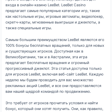
входа в онлайн-казино LeeBet. LeeBet Casino
предлагает самые популярные категории игр, такие
как настольные игры, игровые автоматы, видеопокер,
скретч-карты, мгновенные выигрыши и джекпоты, а
также специальные игры.
Самым большим преимуществом LeeBet являются его
100% бонусы бесплатных вращений, только для новых
и существующих игроков. Доступная как в
Великобритании, так и в Австралии, эта игра
предлагает бесплатные вращения и огромный
прогрессивный джекпот. Эта статья доступна только
для игроков LeeBet, включая веб-сайт LeeBet. Каждую
неделю мы будем проводить для вас множество
рекламных акций LeeBet, и все они предоставляются
вам нашей щедрой командой по продвижению.
Это требует от игроков прочитать условия и найти
бонус, который они хотят получить. Они, как правило,