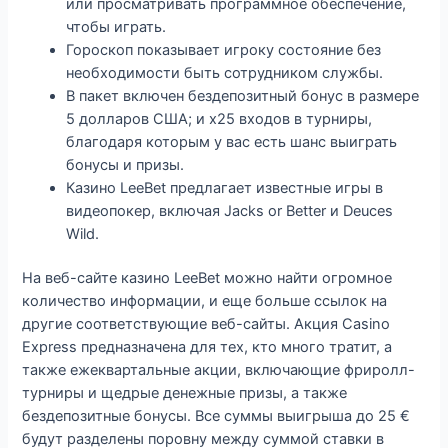
или просматривать программное обеспечение,
чтобы играть.
Гороскоп показывает игроку состояние без
необходимости быть сотрудником службы.
В пакет включен бездепозитный бонус в размере
5 долларов США; и x25 входов в турниры,
благодаря которым у вас есть шанс выиграть
бонусы и призы.
Казино LeeBet предлагает известные игры в
видеопокер, включая Jacks or Better и Deuces
Wild.
На веб-сайте казино LeeBet можно найти огромное
количество информации, и еще больше ссылок на
другие соответствующие веб-сайты. Акция Casino
Express предназначена для тех, кто много тратит, а
также ежеквартальные акции, включающие фриролл-
турниры и щедрые денежные призы, а также
бездепозитные бонусы. Все суммы выигрыша до 25 €
будут разделены поровну между суммой ставки в