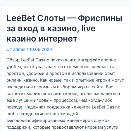
Перейти
к
LeeBet Слоты — Фриспины
содержимому
за вход в казино, live
казино интернет
От
admin
/
10.06.2024
Обзор LeeBet Casino показал, что интерфейс вполне
удобен, и это указывает на стремление предлагать
простой, удобный и простой в использовании опыт
онлайн-казино. Как новые, так и опытные игроки могут
насладиться огромным выбором игр на сайте. Вас
встретит мобильное приложение, чтобы насладиться
еще лучшим игровым процессом, чем когда-либо
прежде. Надежная поддержка клиентов LeeBet Casino
mobile поддерживается командой
высококвалифицированных менеджеров службы
поддержки, которые предоставляют игрокам услуги