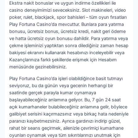
Ekstra nakit bonuslar ve uygun indirme özellikleri ile
casino deneyimimizi seveceksiniz. Slot makineleri, video
poker, rulet, blackjack, spor bahisleri – tüm oyun fırsatları
Play Fortuna Casino’da mevcuttur. Bunlara para yatırma
bonusu, ücretsiz bonus, ücretsiz kredi, nakit geri ödeme
ve hatta ücretsiz oyun bonusu dahildir. Para yatırma veya
çekme işleminizi yaptıktan sonra dilediğiniz zaman hesap
bakiyesi ekranını kullanarak hesabınızı inceleyebilir veya
Kazançlarınıza farklı şekillerde erişmek için Hesabım
menüsünde gezinebilirsiniz.
Play Fortuna Casino’da işleri olabildiğince basit tutmayı
seviyoruz, bu da günün veya gecenin herhangi bir
saatinde gerçek parayla kumar oynamaya
başlayabileceğiniz anlamına geliyor. Bu, 7 gün 24 saat
açık kumarhaneler bulabileceğiniz anlamına gelir, böylece
galibiyet serisini kaçırmazsınız veya birkaç hata nedeniyle
paranızı kaybetmezsiniz. Ayrıca gardınızı indirip güzel,
rahat bir seans geçirmek, ailenizle çevrimiçi kumarhane
oyunları oynamak veya tüm sıkıntılarınızı unutmak için