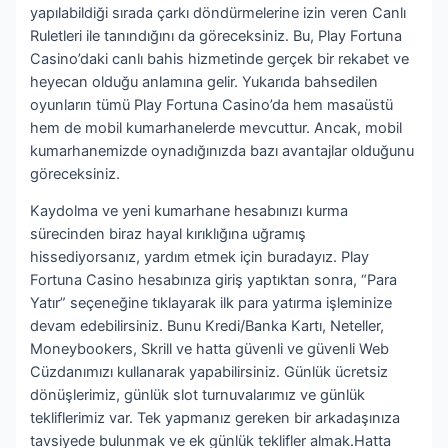
yapılabildiği sırada çarkı döndürmelerine izin veren Canlı
Ruletleri ile tanındığını da göreceksiniz. Bu, Play Fortuna
Casino’daki canlı bahis hizmetinde gerçek bir rekabet ve
heyecan olduğu anlamına gelir. Yukarıda bahsedilen
oyunların tümü Play Fortuna Casino’da hem masaüstü
hem de mobil kumarhanelerde mevcuttur. Ancak, mobil
kumarhanemizde oynadığınızda bazı avantajlar olduğunu
göreceksiniz.
Kaydolma ve yeni kumarhane hesabınızı kurma
sürecinden biraz hayal kırıklığına uğramış
hissediyorsanız, yardım etmek için buradayız. Play
Fortuna Casino hesabınıza giriş yaptıktan sonra, “Para
Yatır” seçeneğine tıklayarak ilk para yatırma işleminize
devam edebilirsiniz. Bunu Kredi/Banka Kartı, Neteller,
Moneybookers, Skrill ve hatta güvenli ve güvenli Web
Cüzdanımızı kullanarak yapabilirsiniz. Günlük ücretsiz
dönüşlerimiz, günlük slot turnuvalarımız ve günlük
tekliflerimiz var. Tek yapmanız gereken bir arkadaşınıza
tavsiyede bulunmak ve ek günlük teklifler almak.Hatta