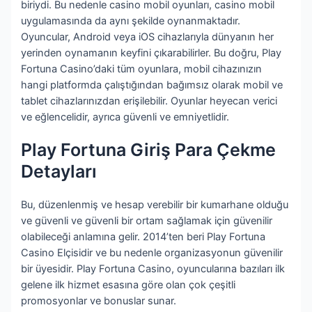
biriydi. Bu nedenle casino mobil oyunları, casino mobil
uygulamasında da aynı şekilde oynanmaktadır.
Oyuncular, Android veya iOS cihazlarıyla dünyanın her
yerinden oynamanın keyfini çıkarabilirler. Bu doğru, Play
Fortuna Casino’daki tüm oyunlara, mobil cihazınızın
hangi platformda çalıştığından bağımsız olarak mobil ve
tablet cihazlarınızdan erişilebilir. Oyunlar heyecan verici
ve eğlencelidir, ayrıca güvenli ve emniyetlidir.
Play Fortuna Giriş Para Çekme
Detayları
Bu, düzenlenmiş ve hesap verebilir bir kumarhane olduğu
ve güvenli ve güvenli bir ortam sağlamak için güvenilir
olabileceği anlamına gelir. 2014’ten beri Play Fortuna
Casino Elçisidir ve bu nedenle organizasyonun güvenilir
bir üyesidir. Play Fortuna Casino, oyuncularına bazıları ilk
gelene ilk hizmet esasına göre olan çok çeşitli
promosyonlar ve bonuslar sunar.