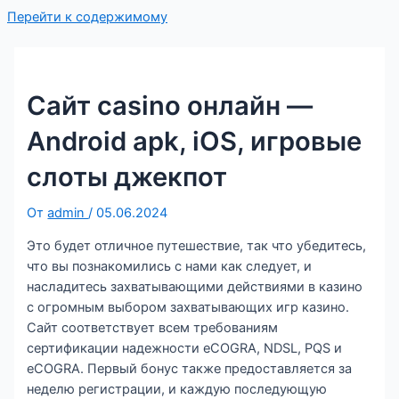
Перейти к содержимому
Сайт casino онлайн —
Android apk, iOS, игровые
слоты джекпот
От
admin
/
05.06.2024
Это будет отличное путешествие, так что убедитесь,
что вы познакомились с нами как следует, и
насладитесь захватывающими действиями в казино
с огромным выбором захватывающих игр казино.
Сайт соответствует всем требованиям
сертификации надежности eCOGRA, NDSL, PQS и
eCOGRA. Первый бонус также предоставляется за
неделю регистрации, и каждую последующую