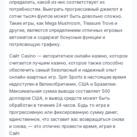
определить, какой из них соответствует их
потребностям. Выиграть прогрессивный джекпот в
сотни тысяч фунтов может быть довольно сложно.
Такие игры, как Mega Mushroom, Treasure Trove и
другие, являются определением отличных игровых
автоматов и содержат бонусные функции и
потрясающую графику.
Сайт Casino — авторитетное онлайн-казино, которое
считается лучшим казино, которое также способно
обеспечить самый безопасный и надежный опыт
онлайн-азартных игр. Spin Sports в настоящее время
недоступен в Великобритании, США и Бразилии.
Максимальная сумма вывода составляет 500
долларов США, и вывод средств может быть
обработан в течение 24 часов. Будь то игра в
прогрессивную или фиксированную сумму денег,
единственное, что заставит вас возвращаться снова
и снова, — это отлично провести время, играя в
Сайт.