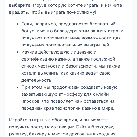
выберите игру, в которую хотите играть, и начните
вращать, чтобы выиграть по-крупному!.
Если, например, предлагается бесплатный
бонус, именно благодаря этим акциям игроки
получают дополнительные возможности для
получения дополнительных выигрышей.
Изучив действующую лицензию и
сертификацию казино, а также послужной
список честности и безопасности, мы также
хотели выяснить, как казино ведет свою
деятельность.
При этом мы продолжаем создавать новую
захватывающую атмосферу для онлайн-
игроков, что позволяет нам оставаться на
переднем крае технологий казино в мире.
Играйте в игры в любое время, и вы можете
получить доступ к коллекции Сайт в блэкджек,
рулетку, баккару и многое другое, не выходя из