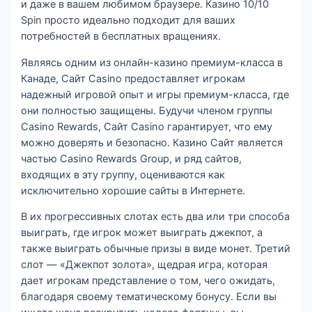
и даже в вашем любимом браузере. Казино 10/10
Spin просто идеально подходит для ваших
потребностей в бесплатных вращениях.
Являясь одним из онлайн-казино премиум-класса в
Канаде, Сайт Casino предоставляет игрокам
надежный игровой опыт и игры премиум-класса, где
они полностью защищены. Будучи членом группы
Casino Rewards, Сайт Casino гарантирует, что ему
можно доверять и безопасно. Казино Сайт является
частью Casino Rewards Group, и ряд сайтов,
входящих в эту группу, оцениваются как
исключительно хорошие сайты в Интернете.
В их прогрессивных слотах есть два или три способа
выиграть, где игрок может выиграть джекпот, а
также выиграть обычные призы в виде монет. Третий
слот — «Джекпот золота», щедрая игра, которая
дает игрокам представление о том, чего ожидать,
благодаря своему тематическому бонусу. Если вы