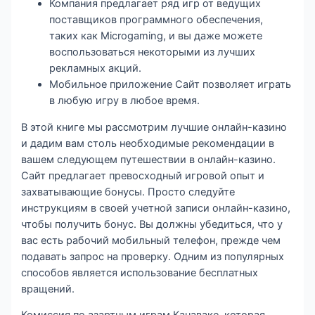
Компания предлагает ряд игр от ведущих
поставщиков программного обеспечения,
таких как Microgaming, и вы даже можете
воспользоваться некоторыми из лучших
рекламных акций.
Мобильное приложение Сайт позволяет играть
в любую игру в любое время.
В этой книге мы рассмотрим лучшие онлайн-казино
и дадим вам столь необходимые рекомендации в
вашем следующем путешествии в онлайн-казино.
Сайт предлагает превосходный игровой опыт и
захватывающие бонусы. Просто следуйте
инструкциям в своей учетной записи онлайн-казино,
чтобы получить бонус. Вы должны убедиться, что у
вас есть рабочий мобильный телефон, прежде чем
подавать запрос на проверку. Одним из популярных
способов является использование бесплатных
вращений.