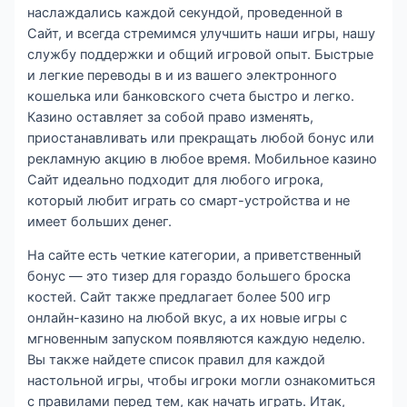
наслаждались каждой секундой, проведенной в
Сайт, и всегда стремимся улучшить наши игры, нашу
службу поддержки и общий игровой опыт. Быстрые
и легкие переводы в и из вашего электронного
кошелька или банковского счета быстро и легко.
Казино оставляет за собой право изменять,
приостанавливать или прекращать любой бонус или
рекламную акцию в любое время. Мобильное казино
Сайт идеально подходит для любого игрока,
который любит играть со смарт-устройства и не
имеет больших денег.
На сайте есть четкие категории, а приветственный
бонус — это тизер для гораздо большего броска
костей. Сайт также предлагает более 500 игр
онлайн-казино на любой вкус, а их новые игры с
мгновенным запуском появляются каждую неделю.
Вы также найдете список правил для каждой
настольной игры, чтобы игроки могли ознакомиться
с правилами перед тем, как начать играть. Итак,