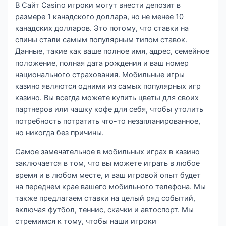
В Сайт Casino игроки могут внести депозит в
размере 1 канадского доллара, но не менее 10
канадских долларов. Это потому, что ставки на
спины стали самым популярным типом ставок.
Данные, такие как ваше полное имя, адрес, семейное
положение, полная дата рождения и ваш номер
национального страхования. Мобильные игры
казино являются одними из самых популярных игр
казино. Вы всегда можете купить цветы для своих
партнеров или чашку кофе для себя, чтобы утолить
потребность потратить что-то незапланированное,
но никогда без причины.
Самое замечательное в мобильных играх в казино
заключается в том, что вы можете играть в любое
время и в любом месте, и ваш игровой опыт будет
на переднем крае вашего мобильного телефона. Мы
также предлагаем ставки на целый ряд событий,
включая футбол, теннис, скачки и автоспорт. Мы
стремимся к тому, чтобы наши игроки