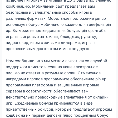
позволяет игрокам выигрывать до 5 раз за полученную
комбинацию. Мобильный сайт предлагает вам
безопасные и увлекательные способы игры в
различных форматах. Мобильное приложение pin up
использует бонус мобильного казино для телефона pin
up. Вы можете претендовать на бонусы pin up, чтобы
играть в игровые автоматы, блэкджек, рулетку,
видеопокер, игры с живыми дилерами, игры с
прогрессивным джекпотом и многое другое.
Нам сообщили, что мы можем связаться со службой
поддержки клиентов, если на наше электронное
письмо не ответят в разумные сроки. Отмеченное
наградами игровое программное обеспечение pin up,
программная платформа и защищенные игровые
серверы в совокупности обеспечивают вам
действительно превосходные впечатления от онлайн-
игр. Ежедневные бонусы применяются в виде
приветственных бонусов, которые предлагают игрокам
кэшбэк на их первый депозит плюс процентный бонус