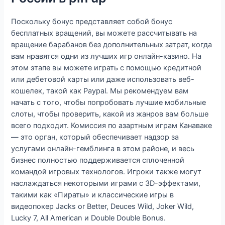
Поскольку бонус представляет собой бонус
бесплатных вращений, вы можете рассчитывать на
вращение барабанов без дополнительных затрат, когда
вам нравятся одни из лучших игр онлайн-казино. На
этом этапе вы можете играть с помощью кредитной
или дебетовой карты или даже использовать веб-
кошелек, такой как Paypal. Мы рекомендуем вам
начать с того, чтобы попробовать лучшие мобильные
слоты, чтобы проверить, какой из жанров вам больше
всего подходит. Комиссия по азартным играм Канаваке
— это орган, который обеспечивает надзор за
услугами онлайн-гемблинга в этом районе, и весь
бизнес полностью поддерживается сплоченной
командой игровых технологов. Игроки также могут
наслаждаться некоторыми играми с 3D-эффектами,
такими как «Пираты» и классические игры в
видеопокер Jacks or Better, Deuces Wild, Joker Wild,
Lucky 7, All American и Double Double Bonus.