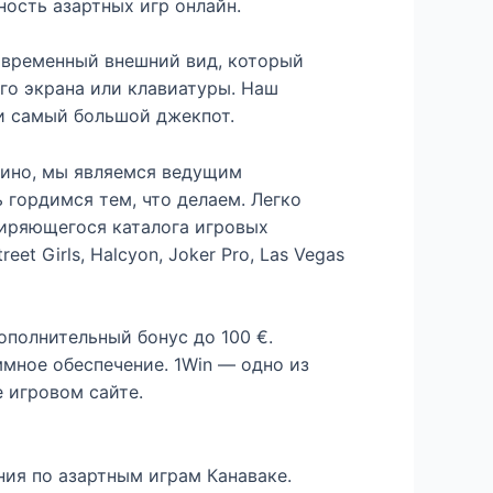
ность азартных игр онлайн.
современный внешний вид, который
го экрана или клавиатуры. Наш
и самый большой джекпот.
казино, мы являемся ведущим
 гордимся тем, что делаем. Легко
иряющегося каталога игровых
et Girls, Halcyon, Joker Pro, Las Vegas
ополнительный бонус до 100 €.
ммное обеспечение. 1Win — одно из
 игровом сайте.
ия по азартным играм Канаваке.