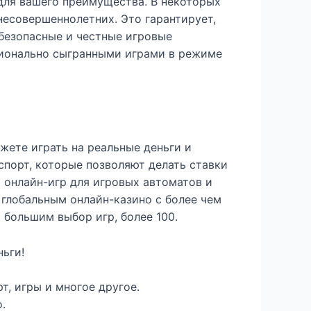
для вашего преимущества. В некоторых
несовершеннолетних. Это гарантирует,
 безопасные и честные игровые
сионально сыгранными играми в режиме
жете играть на реальные деньги и
 спорт, которые позволяют делать ставки
 онлайн-игр для игровых автоматов и
глобальным онлайн-казино с более чем
 большим выбор игр, более 100.
ньги!
т, игры и многое другое.
.