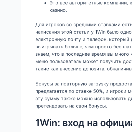
Это все авторитетные компании, 
казино.
Для игроков со средними ставками есть 
написания этой статьи у 1Win было одно
электронную почту и телефон, который д
выигрывать больше, чем просто бесплат
знаем, что в последнее время вы много 
меню пользователь может получить дос
такие как внесение депозита, обналичива
Бонусы за повторную загрузку предоста
предлагается по ставке 50%, и игроки м
эту сумму также можно использовать дл
претендовать на свои бонусы.
1Win: вход на офици