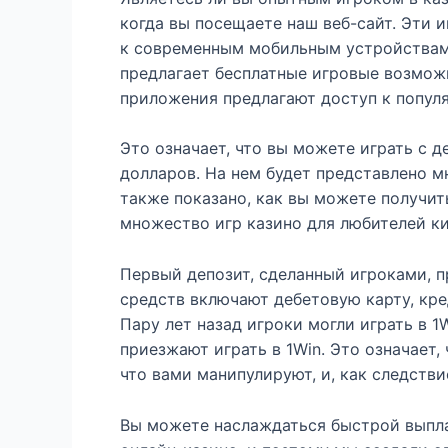
когда вы посещаете наш веб-сайт. Эти 
к современным мобильным устройствам,
предлагает бесплатные игровые возмож
приложения предлагают доступ к попул
Это означает, что вы можете играть с д
долларов. На нем будет представлено м
также показано, как вы можете получит
множество игр казино для любителей ки
Первый депозит, сделанный игроками, п
средств включают дебетовую карту, кре
Пару лет назад игроки могли играть в 1
приезжают играть в 1Win. Это означает,
что вами манипулируют, и, как следствие
Вы можете наслаждаться быстрой выпла