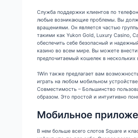
Служба поддержки клиентов по телефон
любые возникающие проблемы. Вы должн
вращениями. Он является частью групп
такими как Yukon Gold, Luxury Casino, 
обеспечить себе безопасный и надежный
казино во всем мире. Вы можете внест
предпочитаемый кошелек в нескольких 
1Win также предлагает вам возможность
играть на любом мобильном устройстве, 
Совместимость – Большинство пользова
образом. Это простой и интуитивно пон
Мобильное приложен
В нем больше всего слотов Square и кла