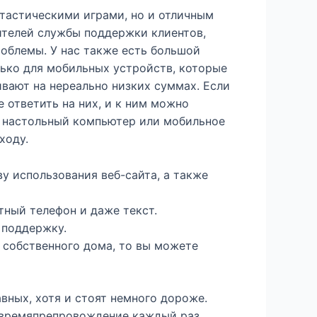
нтастическими играми, но и отличным
ителей службы поддержки клиентов,
проблемы. У нас также есть большой
ько для мобильных устройств, которые
ивают на нереально низких суммах. Если
 ответить на них, и к ним можно
вы настольный компьютер или мобильное
ходу.
у использования веб-сайта, а также
тный телефон и даже текст.
 поддержку.
з собственного дома, то вы можете
вных, хотя и стоят немного дороже.
е времяпрепровождение каждый раз,