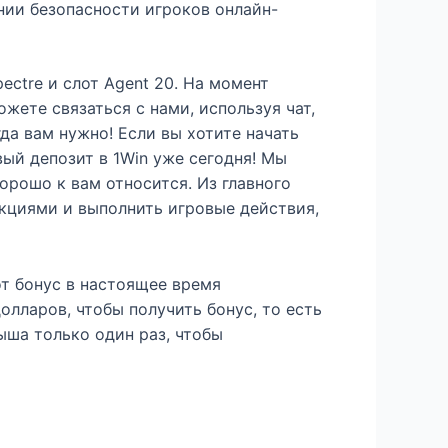
нии безопасности игроков онлайн-
ectre и слот Agent 20. На момент
жете связаться с нами, используя чат,
да вам нужно! Если вы хотите начать
ый депозит в 1Win уже сегодня! Мы
хорошо к вам относится. Из главного
кциями и выполнить игровые действия,
от бонус в настоящее время
олларов, чтобы получить бонус, то есть
ыша только один раз, чтобы