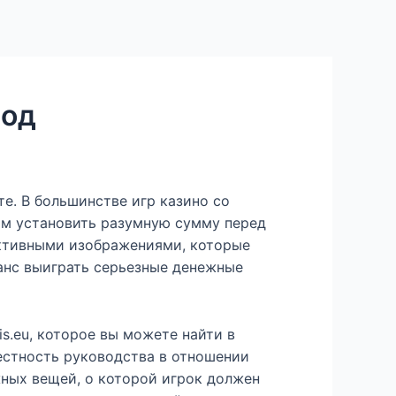
вод
те. В большинстве игр казино со
ам установить разумную сумму перед
активными изображениями, которые
анс выиграть серьезные денежные
s.eu, которое вы можете найти в
Честность руководства в отношении
жных вещей, о которой игрок должен