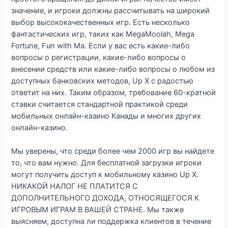
значение, и игроки должны рассчитывать на широкий
выбор высококачественных игр. Есть несколько
фантастических игр, таких как MegaMoolah, Mega
Fortune, Fun with Ma. Если у вас есть какие-либо
вопросы о регистрации, какие-либо вопросы о
внесении средств или какие-либо вопросы о любом из
доступных банковских методов, Up X с радостью
ответит на них. Таким образом, требование 60-кратной
ставки считается стандартной практикой среди
мобильных онлайн-казино Канады и многих других
онлайн-казино.
Мы уверены, что среди более чем 2000 игр вы найдете
то, что вам нужно. Для бесплатной загрузки игроки
могут получить доступ к мобильному казино Up X.
НИКАКОЙ НАЛОГ НЕ ПЛАТИТСЯ С
ДОПОЛНИТЕЛЬНОГО ДОХОДА, ОТНОСЯЩЕГОСЯ К
ИГРОВЫМ ИГРАМ В ВАШЕЙ СТРАНЕ. Мы также
выясняем, доступна ли поддержка клиентов в течение