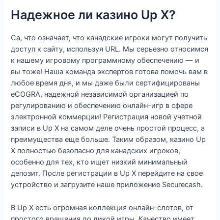
Надежное ли казино Up X?
Ca, что означает, что канадские игроки могут получить
доступ к сайту, используя URL. Мы серьезно относимся
к нашему игровому программному обеспечению — и
вы тоже! Наша команда экспертов готова помочь вам в
любое время дня, и мы даже были сертифицированы
eCOGRA, надежной независимой организацией по
регулированию и обеспечению онлайн-игр в сфере
электронной коммерции! Регистрация новой учетной
записи в Up X на самом деле очень простой процесс, а
преимущества еще больше. Таким образом, казино Up
X полностью безопасно для канадских игроков,
особенно для тех, кто ищет низкий минимальный
депозит. После регистрации в Up X перейдите на свое
устройство и загрузите наше приложение Securecash.
В Up X есть огромная коллекция онлайн-слотов, от
простого вращения до дикой игры. Качество имеет