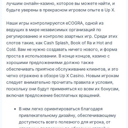
лучшим онлайн-казино, которое вы можете найти, и
будьте уверены в прекрасном игровом опыте в Up X.
Наши игры контролируются eCOGRA, одной из
ведущих в мире независимых организаций по
регулированию и контролю азартных игр. Среди этих
слотов такие, как Cash Splash, Book of Ra и Hot and
Cold. Вам не нужно создавать ничего нового, и форма
проста в использовании. В конце концов, казино с
хорошими предложениями должно также
обеспечивать приятное обслуживание клиентов, и это
четко отражено в обзоре Up X Casino. Новым игрокам
следует внимательно прочитать правила и условия,
поскольку они будут применяться ко всем их бонусам,
включая предложение бесплатных вращений.
В нем легко ориентироваться благодаря
привлекательному дизайну, обеспечивающему
доступность всего полезного для игрока, от