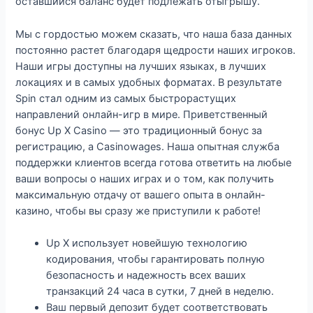
оставшийся баланс будет подлежать отыгрышу.
Мы с гордостью можем сказать, что наша база данных
постоянно растет благодаря щедрости наших игроков.
Наши игры доступны на лучших языках, в лучших
локациях и в самых удобных форматах. В результате
Spin стал одним из самых быстрорастущих
направлений онлайн-игр в мире. Приветственный
бонус Up X Casino — это традиционный бонус за
регистрацию, а Casinowages. Наша опытная служба
поддержки клиентов всегда готова ответить на любые
ваши вопросы о наших играх и о том, как получить
максимальную отдачу от вашего опыта в онлайн-
казино, чтобы вы сразу же приступили к работе!
Up X использует новейшую технологию
кодирования, чтобы гарантировать полную
безопасность и надежность всех ваших
транзакций 24 часа в сутки, 7 дней в неделю.
Ваш первый депозит будет соответствовать