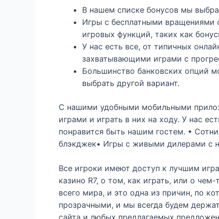
В нашем списке бонусов мы выбра
Игры с бесплатными вращениями о
игровых функций, таких как бонус
У нас есть все, от типичных онл
захватывающими играми с прогрес
Большинство банковских опций мо
выбрать другой вариант.
С нашими удобными мобильными прилож
играми и играть в них на ходу. У нас ес
понравится быть нашим гостем. • Сотни
блэкджек• Игры с живыми дилерами с н
Все игроки имеют доступ к лучшим игра
казино R7, о том, как играть, или о че
всего мира, и это одна из причин, по 
прозрачными, и мы всегда будем держат
сайта и любых предлагаемых предложени