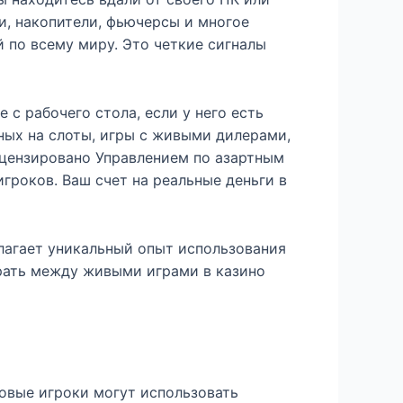
и, накопители, фьючерсы и многое
 по всему миру. Это четкие сигналы
 с рабочего стола, если у него есть
нных на слоты, игры с живыми дилерами,
лицензировано Управлением по азартным
гроков. Ваш счет на реальные деньги в
длагает уникальный опыт использования
рать между живыми играми в казино
Новые игроки могут использовать