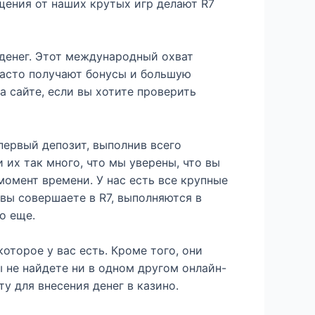
ения от наших крутых игр делают R7
 денег. Этот международный охват
 часто получают бонусы и большую
а сайте, если вы хотите проверить
 первый депозит, выполнив всего
 их так много, что мы уверены, что вы
момент времени. У нас есть все крупные
вы совершаете в R7, выполняются в
о еще.
оторое у вас есть. Кроме того, они
 не найдете ни в одном другом онлайн-
у для внесения денег в казино.