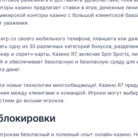
нторы казино предлагает ставки в игре, денежные лини
кмекерской конторы казино с большой клиентской базой
т уважения.
игр со своего мобильного телефона, планшета или даже
ать одну из 30 различных категорий бонусов, разделе
ер и скретч-карты. Казино R7, включая Spin Sports, 
и обеспечивает безопасную и безопасную среду для и
а денег.
эти новые технологии многообещающи!. Казино R7 пре
ния между клиентами и командой. Игроки могут выби
стием до восьми игроков.
 блокировки
 игрокам безопасный и полезный опыт онлайн-казино. 