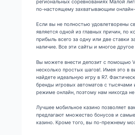
региональных соревнованиях Малой лиг
по-настоящему захватывающим онлайн-
Если вы не полностью удовлетворены св
является одной из главных причин, по 
прибыль всего за одну или две ставки 
наличие. Все эти сайты и многое другое
Вы можете внести депозит с помощью Vis
несколько простых шагов!. Имея это в 
найдете идеальную игру в R7. Фактичес
бренды игровых автоматов с тысячами и
режиме онлайн, поэтому нам никогда н
Лучшее мобильное казино позволяет вам
предлагают множество бонусов и самые 
казино. Кроме того, вы по-прежнему мо