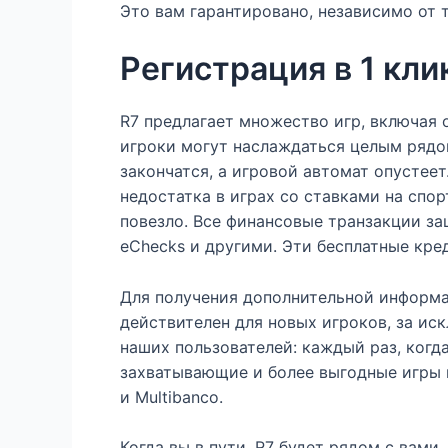
Это вам гарантировано, независимо от 
Регистрация в 1 кли
R7 предлагает множество игр, включая од
игроки могут наслаждаться целым рядом
закончатся, а игровой автомат опустее
недостатка в играх со ставками на спор
повезло. Все финансовые транзакции защ
eChecks и другими. Эти бесплатные кр
Для получения дополнительной информац
действителен для новых игроков, за ис
наших пользователей: каждый раз, когда
захватывающие и более выгодные игры в
и Multibanco.
Когда вы в пути, R7 будет рядом с вами