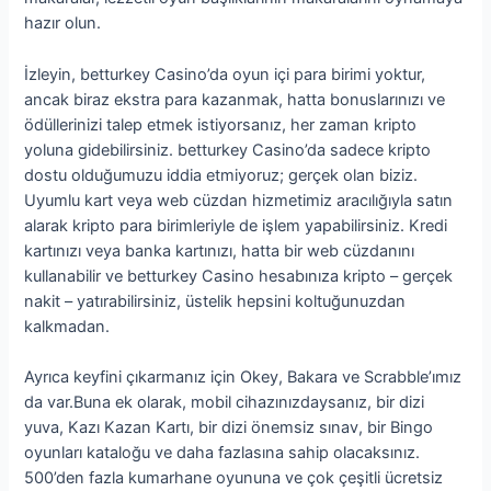
hazır olun.
İzleyin, betturkey Casino’da oyun içi para birimi yoktur,
ancak biraz ekstra para kazanmak, hatta bonuslarınızı ve
ödüllerinizi talep etmek istiyorsanız, her zaman kripto
yoluna gidebilirsiniz. betturkey Casino’da sadece kripto
dostu olduğumuzu iddia etmiyoruz; gerçek olan biziz.
Uyumlu kart veya web cüzdan hizmetimiz aracılığıyla satın
alarak kripto para birimleriyle de işlem yapabilirsiniz. Kredi
kartınızı veya banka kartınızı, hatta bir web cüzdanını
kullanabilir ve betturkey Casino hesabınıza kripto – gerçek
nakit – yatırabilirsiniz, üstelik hepsini koltuğunuzdan
kalkmadan.
Ayrıca keyfini çıkarmanız için Okey, Bakara ve Scrabble’ımız
da var.Buna ek olarak, mobil cihazınızdaysanız, bir dizi
yuva, Kazı Kazan Kartı, bir dizi önemsiz sınav, bir Bingo
oyunları kataloğu ve daha fazlasına sahip olacaksınız.
500’den fazla kumarhane oyununa ve çok çeşitli ücretsiz