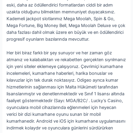
eski, daha az ödüllendirici formatlardan ciddi bir adım
uzakta olduğunu bilmekten memnuniyet duyacaksınız.
Kademeli jackpot slotlarımız Mega Moolah, Spin & Go,
Mega Fortune, Big Money Bell, Mega Moolah Deluxe ve çok
daha fazlası dahil olmak üzere en büyük ve en ödüllendirici
progresif oyunların bazılarında mevcuttur.
Her biri biraz farklı bir şey sunuyor ve her zaman göz
atmanız ve kalabalıktan ve rekabetten gerçekten sıyrılmanız
için yeni siteler eklemeye çalışıyoruz. Çevrimiçi kumarhane
incelemeleri, kumarhane haberleri, harika bonuslar ve
kılavuzlar için tek durak noktasıyız. Odigeo ayrıca kumar
hizmetlerinin sağlanması için Malta Hükümeti tarafından
lisanslanmıştır ve denetlenmektedir ve Sınıf 1 lisansı altında
faaliyet göstermektedir (Sayı: MGA/B2C/ . Lucky’s Casino,
oyunculara mobil cihazlarında eğlenmeleri için heyecan
verici bir dizi kumarhane oyunu sunan bir mobil
kumarhanedir. Android ve iOS için kumarhane uygulamasını
indirmek kolaydır ve oyunculara günlerini sürdürürken