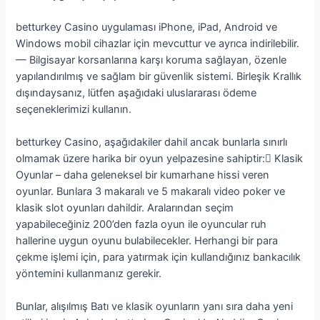
betturkey Casino uygulaması iPhone, iPad, Android ve
Windows mobil cihazlar için mevcuttur ve ayrıca indirilebilir.
— Bilgisayar korsanlarına karşı koruma sağlayan, özenle
yapılandırılmış ve sağlam bir güvenlik sistemi. Birleşik Krallık
dışındaysanız, lütfen aşağıdaki uluslararası ödeme
seçeneklerimizi kullanın.
betturkey Casino, aşağıdakiler dahil ancak bunlarla sınırlı
olmamak üzere harika bir oyun yelpazesine sahiptir: Klasik
Oyunlar – daha geleneksel bir kumarhane hissi veren
oyunlar. Bunlara 3 makaralı ve 5 makaralı video poker ve
klasik slot oyunları dahildir. Aralarından seçim
yapabileceğiniz 200’den fazla oyun ile oyuncular ruh
hallerine uygun oyunu bulabilecekler. Herhangi bir para
çekme işlemi için, para yatırmak için kullandığınız bankacılık
yöntemini kullanmanız gerekir.
Bunlar, alışılmış Batı ve klasik oyunların yanı sıra daha yeni