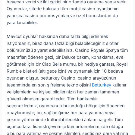
heyecan verici ve ilgi çekici bir ortamda oynama şansı verir.
Oyuncular, sitede bulunan tüm mobil casino oyunlarının
yanı sıra casino promosyonları ve özel bonuslardan da
yararlanabilirler.
Mevcut oyunlar hakkında daha fazla bilgi edinmek
istiyorsanız, biraz daha fazla bilgi bulabileceğiniz slotlar
bölümümüzü ziyaret edebilirsiniz. Casino Royale Spa’ya tüm
masrafları ödenen gezi, bir Deluxe bakım, konaklama, eve
götürmek için bir Ciao Bella mumu, bir hediye çantası, Royal
Rumble biletleri (altı gece için) ve oynamak için 10 bedava
oyundan oluşur. betturkey Casino, casino arayüzünün
tasarımında en son şifreleme teknolojisini
Betturkey
kullanır
ve işlemlerin ve kişisel bilgilerinizin her zaman tamamen
güvenli olmasını garanti eder. Tüm bankacılık
seçeneklerimiz, oyuncunun bulunduğu bölge için önceden
onaylanmıştır; bu, sağladığımız her para yatırma veya
çekme yönteminde kullanılabilecekleri anlamına gelir. Tüm
üçüncü taraf lisanslı çevrimiçi kumarhanelerimizde olduğu
gibi, para yatırma ve çekme işlemleri, seçtiğiniz para yatırma