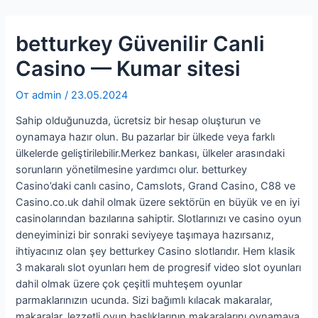
Перейти
к
betturkey Güvenilir Canli
содержимому
Casino — Kumar sitesi
От
admin
/
23.05.2024
Sahip olduğunuzda, ücretsiz bir hesap oluşturun ve
oynamaya hazır olun. Bu pazarlar bir ülkede veya farklı
ülkelerde geliştirilebilir.Merkez bankası, ülkeler arasındaki
sorunların yönetilmesine yardımcı olur. betturkey
Casino’daki canlı casino, Camslots, Grand Casino, C88 ve
Casino.co.uk dahil olmak üzere sektörün en büyük ve en iyi
casinolarından bazılarına sahiptir. Slotlarınızı ve casino oyun
deneyiminizi bir sonraki seviyeye taşımaya hazırsanız,
ihtiyacınız olan şey betturkey Casino slotlarıdır. Hem klasik
3 makaralı slot oyunları hem de progresif video slot oyunları
dahil olmak üzere çok çeşitli muhteşem oyunlar
parmaklarınızın ucunda. Sizi bağımlı kılacak makaralar,
makaralar, lezzetli oyun başlıklarının makaralarını oynamaya