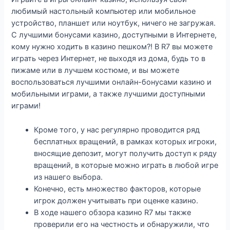
любимый настольный компьютер или мобильное
устройство, планшет или ноутбук, ничего не загружая.
С лучшими бонусами казино, доступными в Интернете,
кому нужно ходить в казино пешком?! В R7 вы можете
играть через Интернет, не выходя из дома, будь то в
пижаме или в лучшем костюме, и вы можете
воспользоваться лучшими онлайн-бонусами казино и
мобильными играми, а также лучшими доступными
играми!
Кроме того, у нас регулярно проводится ряд
бесплатных вращений, в рамках которых игроки,
вносящие депозит, могут получить доступ к ряду
вращений, в которые можно играть в любой игре
из нашего выбора.
Конечно, есть множество факторов, которые
игрок должен учитывать при оценке казино.
В ходе нашего обзора казино R7 мы также
проверили его на честность и обнаружили, что