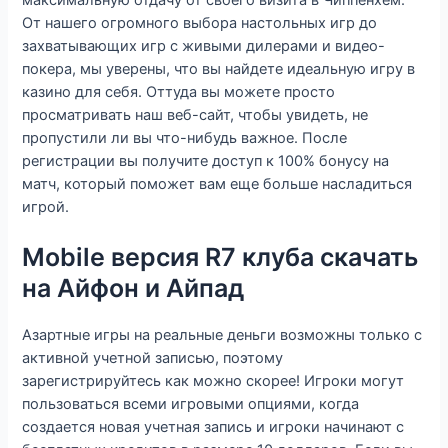
От нашего огромного выбора настольных игр до
захватывающих игр с живыми дилерами и видео-
покера, мы уверены, что вы найдете идеальную игру в
казино для себя. Оттуда вы можете просто
просматривать наш веб-сайт, чтобы увидеть, не
пропустили ли вы что-нибудь важное. После
регистрации вы получите доступ к 100% бонусу на
матч, который поможет вам еще больше насладиться
игрой.
Mobile версия R7 клуба скачать
на Айфон и Айпад
Азартные игры на реальные деньги возможны только с
активной учетной записью, поэтому
зарегистрируйтесь как можно скорее! Игроки могут
пользоваться всеми игровыми опциями, когда
создается новая учетная запись и игроки начинают с