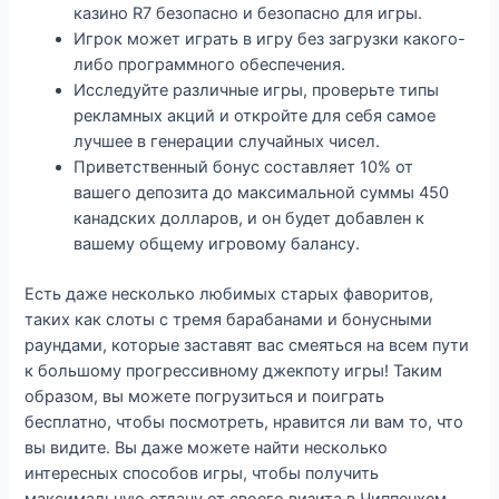
казино R7 безопасно и безопасно для игры.
Игрок может играть в игру без загрузки какого-
либо программного обеспечения.
Исследуйте различные игры, проверьте типы
рекламных акций и откройте для себя самое
лучшее в генерации случайных чисел.
Приветственный бонус составляет 10% от
вашего депозита до максимальной суммы 450
канадских долларов, и он будет добавлен к
вашему общему игровому балансу.
Есть даже несколько любимых старых фаворитов,
таких как слоты с тремя барабанами и бонусными
раундами, которые заставят вас смеяться на всем пути
к большому прогрессивному джекпоту игры! Таким
образом, вы можете погрузиться и поиграть
бесплатно, чтобы посмотреть, нравится ли вам то, что
вы видите. Вы даже можете найти несколько
интересных способов игры, чтобы получить
максимальную отдачу от своего визита в Чиппенхем.