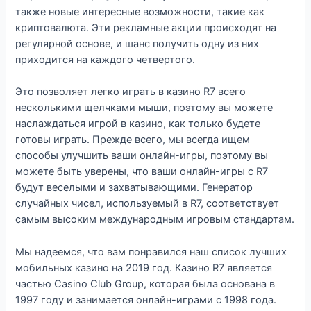
также новые интересные возможности, такие как
криптовалюта. Эти рекламные акции происходят на
регулярной основе, и шанс получить одну из них
приходится на каждого четвертого.
Это позволяет легко играть в казино R7 всего
несколькими щелчками мыши, поэтому вы можете
наслаждаться игрой в казино, как только будете
готовы играть. Прежде всего, мы всегда ищем
способы улучшить ваши онлайн-игры, поэтому вы
можете быть уверены, что ваши онлайн-игры с R7
будут веселыми и захватывающими. Генератор
случайных чисел, используемый в R7, соответствует
самым высоким международным игровым стандартам.
Мы надеемся, что вам понравился наш список лучших
мобильных казино на 2019 год. Казино R7 является
частью Casino Club Group, которая была основана в
1997 году и занимается онлайн-играми с 1998 года.