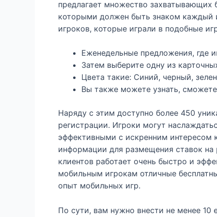
предлагает множество захватывающих бон
которыми должен быть знаком каждый и
игроков, которые играли в подобные иг
Еженедельные предложения, где и
Затем выберите одну из карточных
Цвета такие: Синий, черный, зеле
Вы также можете узнать, сможете
Наряду с этим доступно более 450 уник
регистрации. Игроки могут наслаждать
эффективными с искренним интересом к
информации для размещения ставок на 
клиентов работает очень быстро и эффе
мобильным игрокам отличные бесплатны
опыт мобильных игр.
По сути, вам нужно внести не менее 10 