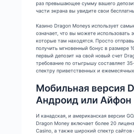
раз превышающее сумму вашего депозита
части экрана вы увидите свои бесплатн
Казино Dragon Moneys использует самые
означает, что вы можете использовать э
которые там находятся. Просто отправь
получить мгновенный бонус в размере 1
первый депозит на свой новый счет Dra
требование по отыгрышу составляет 35-
спектру приветственных и ежемесячны
Мобильная версия D
Андроид или Айфон
И канадская, и американская версии GO
Dragon Money включает более 20 лицен
Casino, а также широкий спектр сайтов