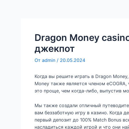
Перейти
к
содержимому
Dragon Money casino
джекпот
От
admin
/
20.05.2024
Когда вы решите играть в Dragon Mone
Money также является членом eCOGRA, ч
это проще, чем когда-либо, выпустив м
Мы также создали отличный путеводите
вам беззаботную игру в казино. Когда д
первый депозит до 100% Match Bonus все
насладиться каждой игрой и что они на