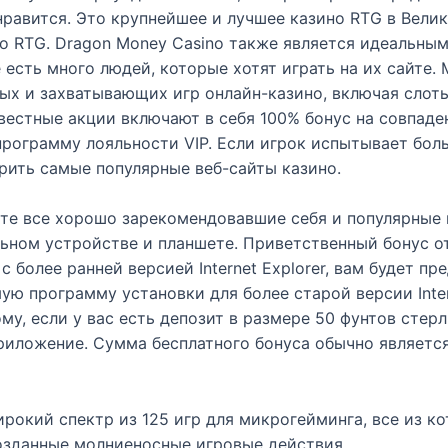
онравится. Это крупнейшее и лучшее казино RTG в Ве
o RTG. Dragon Money Casino также является идеальным 
е есть много людей, которые хотят играть на их сайте
ых и захватывающих игр онлайн-казино, включая слот
вестные акции включают в себя 100% бонус на совпаден
рограмму лояльности VIP. Если игрок испытывает бол
рить самые популярные веб-сайты казино.
ете все хорошо зарекомендовавшие себя и популярные 
ном устройстве и планшете. Приветственный бонус от
с более ранней версией Internet Explorer, вам будет 
ю программу установки для более старой версии Inter
му, если у вас есть депозит в размере 50 фунтов стерл
приложение. Сумма бесплатного бонуса обычно являетс
рокий спектр из 125 игр для микрогейминга, все из к
созданные молниеносные игровые действия.