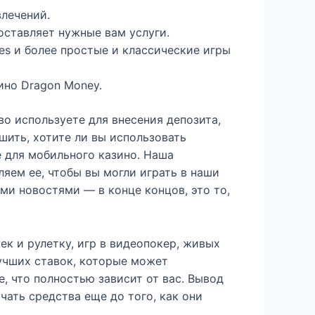
лечений.
оставляет нужные вам услуги.
mes и более простые и классические игры
ино Dragon Money.
во используете для внесения депозита,
шить, хотите ли вы использовать
е для мобильного казино. Наша
ляем ее, чтобы вы могли играть в наши
ми новостями — в конце концов, это то,
к и рулетку, игр в видеопокер, живых
лучших ставок, которые может
, что полностью зависит от вас. Вывод
ать средства еще до того, как они