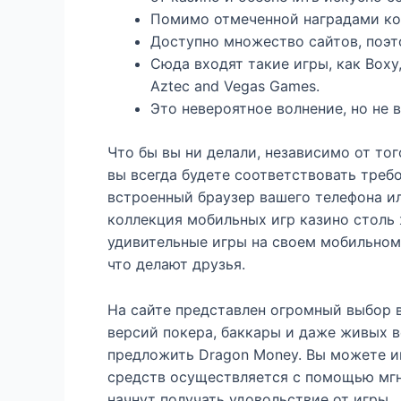
Помимо отмеченной наградами кол
Доступно множество сайтов, поэто
Сюда входят такие игры, как Boxy,
Aztec and Vegas Games.
Это невероятное волнение, но не 
Что бы вы ни делали, независимо от тог
вы всегда будете соответствовать треб
встроенный браузер вашего телефона ил
коллекция мобильных игр казино столь 
удивительные игры на своем мобильном 
что делают друзья.
На сайте представлен огромный выбор в
версий покера, баккары и даже живых в
предложить Dragon Money. Вы можете иг
средств осуществляется с помощью мгно
начнут получать удовольствие от игры.