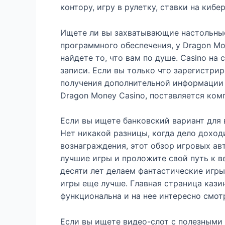
контору, игру в рулетку, ставки на киб
Ищете ли вы захватывающие настольные
программного обеспечения, у Dragon Mo
найдете то, что вам по душе. Casino на
записи. Если вы только что зарегистри
получения дополнительной информации 
Dragon Money Casino, поставляется ком
Если вы ищете банковский вариант для 
Нет никакой разницы, когда дело доход
вознаграждения, этот обзор игровых ав
лучшие игры и проложите свой путь к в
десяти лет делаем фантастические игры
игры еще лучше. Главная страница кази
функциональна и на нее интересно смот
Если вы ищете видео-слот с полезными 