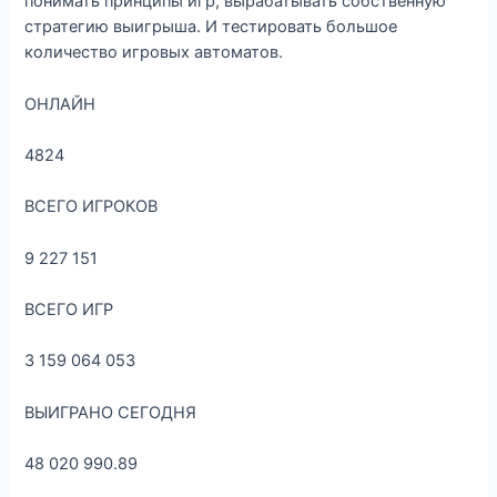
понимать принципы игр, вырабатывать собственную
стратегию выигрыша. И тестировать большое
количество игровых автоматов.
ОНЛАЙН
4824
ВСЕГО ИГРОКОВ
9 227 151
ВСЕГО ИГР
3 159 064 053
ВЫИГРАНО СЕГОДНЯ
48 020 990.89