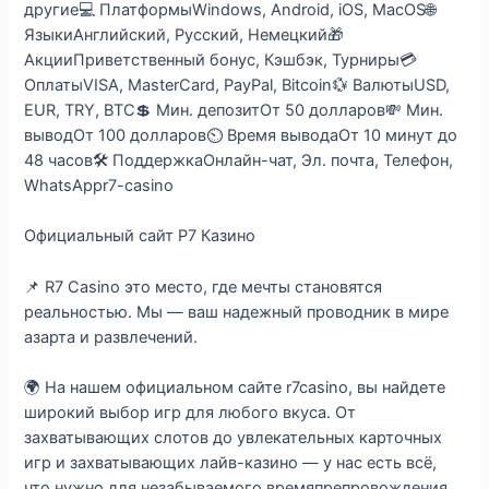
другие💻 ПлатформыWindows, Android, iOS, MacOS🌐
ЯзыкиАнглийский, Русский, Немецкий🎁
АкцииПриветственный бонус, Кэшбэк, Турниры💳
ОплатыVISA, MasterCard, PayPal, Bitcoin💱 ВалютыUSD,
EUR, TRY, BTC💲 Мин. депозитОт 50 долларов💸 Мин.
выводОт 100 долларов⏲️ Время выводаОт 10 минут до
48 часов🛠️ ПоддержкаОнлайн-чат, Эл. почта, Телефон,
WhatsAppr7-casino
Официальный сайт Р7 Казино
📌 R7 Casino это место, где мечты становятся
реальностью. Мы — ваш надежный проводник в мире
азарта и развлечений.
🌍 На нашем официальном сайте r7casino, вы найдете
широкий выбор игр для любого вкуса. От
захватывающих слотов до увлекательных карточных
игр и захватывающих лайв-казино — у нас есть всё,
что нужно для незабываемого времяпрепровождения.