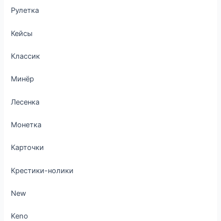
Рулетка
Кейсы
Классик
Минёр
Лесенка
Монетка
Карточки
Крестики-нолики
New
Keno