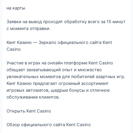
на карты
Заявки на вывод проходят обработку всего за 15 минут
с момента отправки.
Кент Казино — Зеркало официального сайта Kent
Casino
Участие в играх на онлайн платформе Kent Casino
обещает захватывающий опыт и множество
увлекательных моментов для любителей азартных игр.
Кент Казино предлагает огромный ассортимент
игровых автоматов, щедрые бонусы и отличное
обслуживание клиентов.
Открыть Kent Casino
Обзор официального сайта Kent Casino