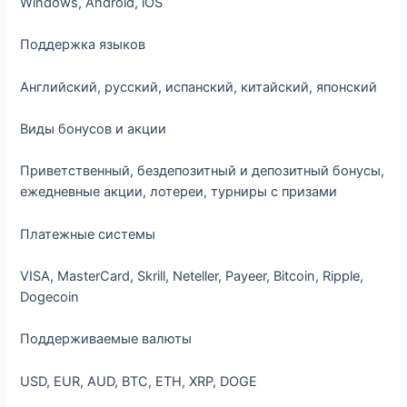
Windows, Android, iOS
Поддержка языков
Английский, русский, испанский, китайский, японский
Виды бонусов и акции
Приветственный, бездепозитный и депозитный бонусы,
ежедневные акции, лотереи, турниры с призами
Платежные системы
VISA, MasterCard, Skrill, Neteller, Payeer, Bitcoin, Ripple,
Dogecoin
Поддерживаемые валюты
USD, EUR, AUD, BTC, ETH, XRP, DOGE