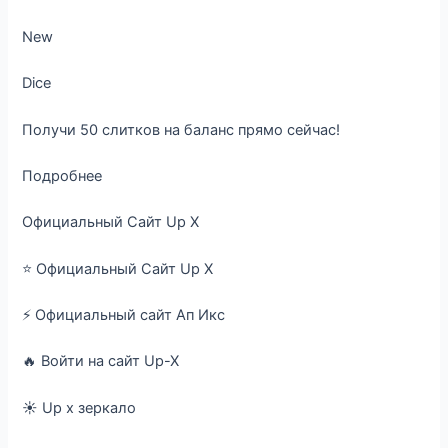
New
Dice
Получи 50 слитков на баланс прямо сейчас!
Подробнее
Официальный Сайт Up X
⭐️ Официальный Сайт Up X
⚡️ Официальный сайт Ап Икс
🔥 Войти на сайт Up-X
☀️ Up x зеркало