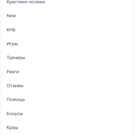
Крестики-нолики
New
КНБ
Игры
Турниры
Ранги
Отзывы
Помощь
Бонусы
Краш