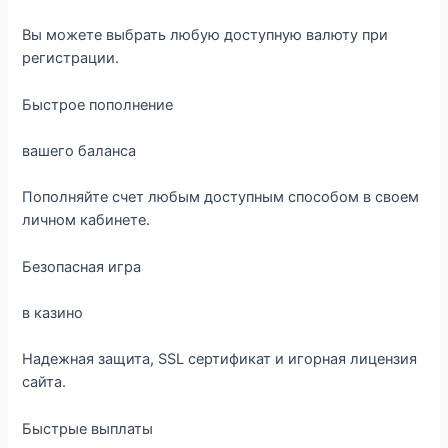
Вы можете выбрать любую доступную валюту при
регистрации.
Быстрое пополнение
вашего баланса
Пополняйте счет любым доступным способом в своем
личном кабинете.
Безопасная игра
в казино
Надежная защита, SSL сертификат и игорная лицензия
сайта.
Быстрые выплаты