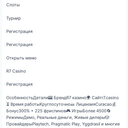
Слоты
Турнир
Регистрация
Регистрация
Открыть меню
R7 Casino
Регистрация
ОсобенностьДетали🎰 БрендR7 казино🌍 Сайтr7.casino
⏳ Время работыКруглосуточно🎫 ЛицензияCuracao💰
Бонус300% + 225 фриспинов🎮 ИгрыБолее 4500🔄
РежимыДемо, Реальные деньги, Живые дилеры🎲
ПровайдерыPlaytech, Pragmatic Play, Yggdrasil и многие