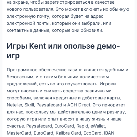
на экране, чтобы зарегистрироваться в качестве
нового пользователя. Это может включать их обычную
электронную почту, которая будет на адрес
электронной почты, который они выбрали, или
контактные данные, которые они обновили.
Игры Kent или опользе демо-
игр
Программное обеспечение казино является удобным и
безопасным, и с таким большим количеством
предложений, есть во что поучаствовать. Игроки
могут вносить и снимать средства различными
способами, включая кредитные и дебетовые карты,
Neteller, Skrill, Paysafecard и ACH Direct. Это приоритет
для нас, поскольку мы действительно ценим разницу,
которую игра или опыт вносят в нашу жизнь и наше
счастье. Paysafecard, EuroCard, Rapid, eWallet,
MasterCard, EuroCard, Kalibra Card, EcoCard, IBAN,