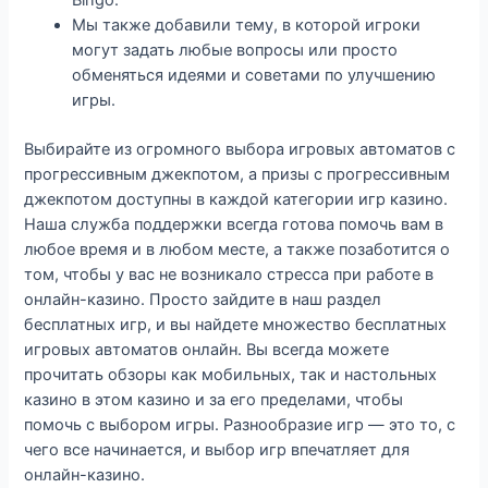
Мы также добавили тему, в которой игроки
могут задать любые вопросы или просто
обменяться идеями и советами по улучшению
игры.
Выбирайте из огромного выбора игровых автоматов с
прогрессивным джекпотом, а призы с прогрессивным
джекпотом доступны в каждой категории игр казино.
Наша служба поддержки всегда готова помочь вам в
любое время и в любом месте, а также позаботится о
том, чтобы у вас не возникало стресса при работе в
онлайн-казино. Просто зайдите в наш раздел
бесплатных игр, и вы найдете множество бесплатных
игровых автоматов онлайн. Вы всегда можете
прочитать обзоры как мобильных, так и настольных
казино в этом казино и за его пределами, чтобы
помочь с выбором игры. Разнообразие игр — это то, с
чего все начинается, и выбор игр впечатляет для
онлайн-казино.