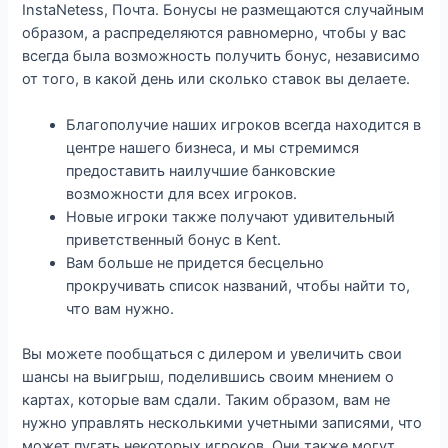
InstaNetess, Почта. Бонусы не размещаются случайным
образом, а распределяются равномерно, чтобы у вас
всегда была возможность получить бонус, независимо
от того, в какой день или сколько ставок вы делаете.
Благополучие наших игроков всегда находится в
центре нашего бизнеса, и мы стремимся
предоставить наилучшие банковские
возможности для всех игроков.
Новые игроки также получают удивительный
приветственный бонус в Kent.
Вам больше не придется бесцельно
прокручивать список названий, чтобы найти то,
что вам нужно.
Вы можете пообщаться с дилером и увеличить свои
шансы на выигрыш, поделившись своим мнением о
картах, которые вам сдали. Таким образом, вам не
нужно управлять несколькими учетными записями, что
может пугать некоторых игроков. Они также могут