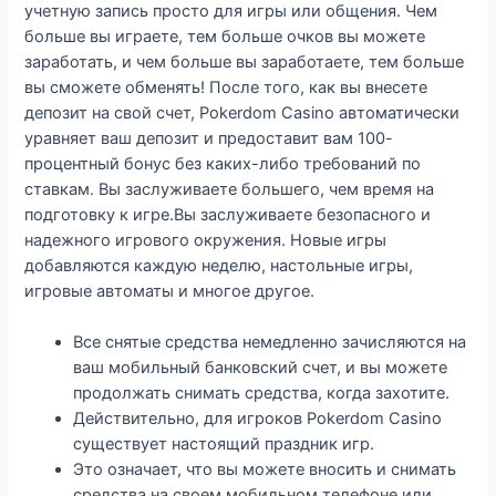
учетную запись просто для игры или общения. Чем
больше вы играете, тем больше очков вы можете
заработать, и чем больше вы заработаете, тем больше
вы сможете обменять! После того, как вы внесете
депозит на свой счет, Pokerdom Casino автоматически
уравняет ваш депозит и предоставит вам 100-
процентный бонус без каких-либо требований по
ставкам. Вы заслуживаете большего, чем время на
подготовку к игре.Вы заслуживаете безопасного и
надежного игрового окружения. Новые игры
добавляются каждую неделю, настольные игры,
игровые автоматы и многое другое.
Все снятые средства немедленно зачисляются на
ваш мобильный банковский счет, и вы можете
продолжать снимать средства, когда захотите.
Действительно, для игроков Pokerdom Casino
существует настоящий праздник игр.
Это означает, что вы можете вносить и снимать
средства на своем мобильном телефоне или