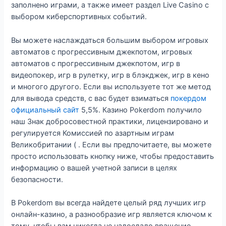
заполнено играми, а также имеет раздел Live Casino с
выбором киберспортивных событий.
Вы можете наслаждаться большим выбором игровых
автоматов с прогрессивным джекпотом, игровых
автоматов с прогрессивным джекпотом, игр в
видеопокер, игр в рулетку, игр в блэкджек, игр в кено
и многого другого. Если вы используете тот же метод
для вывода средств, с вас будет взиматься
покердом
официальный сайт
5,5%. Казино Pokerdom получило
наш Знак добросовестной практики, лицензировано и
регулируется Комиссией по азартным играм
Великобритании ( . Если вы предпочитаете, вы можете
просто использовать кнопку ниже, чтобы предоставить
информацию о вашей учетной записи в целях
безопасности.
В Pokerdom вы всегда найдете целый ряд лучших игр
онлайн-казино, а разнообразие игр является ключом к