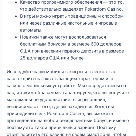
Качество программного обеспечения — это то,
что действительно выделяет Pokerdom Casino.
В игры можно играть традиционным способом
или через различные настольные и игровые
автоматы.
Новички также могут воспользоваться
бесплатным бонусом в размере 600 долларов
США при внесении первого депозита в размере
25 долларов США или более.
Исследуйте наши мобильные игры и с легкостью
наслаждайтесь захватывающим характером игр
казино с мобильных устройств. Мы сосредоточены на
вас, и таким образом мы гарантируем, что вы получите
максимальное удовольствие от игры онлайн,
независимо от того, где вы находитесь. Когда вы
присоединитесь к Pokerdom Casino, вы сможете
претендовать на любой бездепозитный бонус, и именно
поэтому это такой прибыльный вариант. Поэтому
стоит посетить это казино на своем смартфоне, чтобы