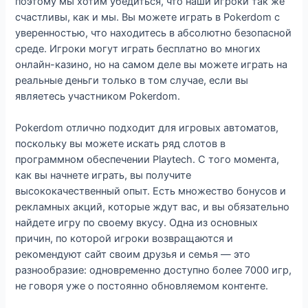
поэтому мы хотим убедиться, что наши игроки так же
счастливы, как и мы. Вы можете играть в Pokerdom с
уверенностью, что находитесь в абсолютно безопасной
среде. Игроки могут играть бесплатно во многих
онлайн-казино, но на самом деле вы можете играть на
реальные деньги только в том случае, если вы
являетесь участником Pokerdom.
Pokerdom отлично подходит для игровых автоматов,
поскольку вы можете искать ряд слотов в
программном обеспечении Playtech. С того момента,
как вы начнете играть, вы получите
высококачественный опыт. Есть множество бонусов и
рекламных акций, которые ждут вас, и вы обязательно
найдете игру по своему вкусу. Одна из основных
причин, по которой игроки возвращаются и
рекомендуют сайт своим друзья и семья — это
разнообразие: одновременно доступно более 7000 игр,
не говоря уже о постоянно обновляемом контенте.