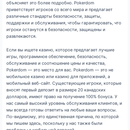
объясняет это более подробно. Pokerdom
приветствует игроков со всего мира и предлагает
различные стандарты безопасности, защиты,
поддержки и обслуживания, чтобы гарантировать, что
игроки останутся в безопасности, защищены и
развлекаются.
Если вы ищете казино, которое предлагает лучшие
игры, программное обеспечение, безопасность,
обслуживание и соотношение цены и качества,
Pokerdom — это место для вас. Pokerdom — это не
мобильное казино или казино для приложений, а
мобильный веб-сайт. Существующие игроки, которые
вносят первый депозит в размере 20 канадских
долларов, имеют право на получение 100% бонуса. У
нас самый высокий уровень обслуживания клиентов, и
мы всегда готовы ответить на любые ваши вопросы.
По-видимому, это единственная причина, по которой
мы пишем здесь, поскольку у нас также были
проблемы с мобильной версией.