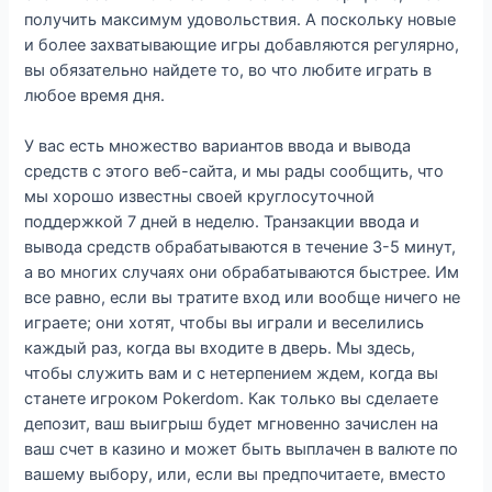
получить максимум удовольствия. А поскольку новые
и более захватывающие игры добавляются регулярно,
вы обязательно найдете то, во что любите играть в
любое время дня.
У вас есть множество вариантов ввода и вывода
средств с этого веб-сайта, и мы рады сообщить, что
мы хорошо известны своей круглосуточной
поддержкой 7 дней в неделю. Транзакции ввода и
вывода средств обрабатываются в течение 3-5 минут,
а во многих случаях они обрабатываются быстрее. Им
все равно, если вы тратите вход или вообще ничего не
играете; они хотят, чтобы вы играли и веселились
каждый раз, когда вы входите в дверь. Мы здесь,
чтобы служить вам и с нетерпением ждем, когда вы
станете игроком Pokerdom. Как только вы сделаете
депозит, ваш выигрыш будет мгновенно зачислен на
ваш счет в казино и может быть выплачен в валюте по
вашему выбору, или, если вы предпочитаете, вместо