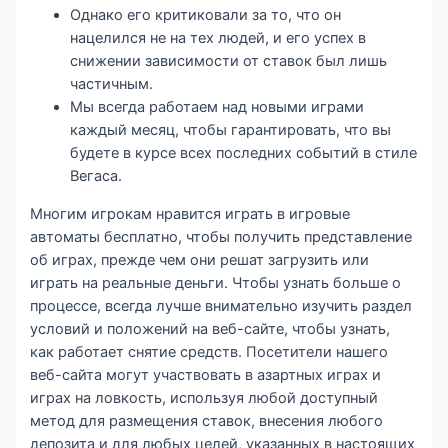
Однако его критиковали за то, что он
нацелился не на тех людей, и его успех в
снижении зависимости от ставок был лишь
частичным.
Мы всегда работаем над новыми играми
каждый месяц, чтобы гарантировать, что вы
будете в курсе всех последних событий в стиле
Вегаса.
Многим игрокам нравится играть в игровые
автоматы бесплатно, чтобы получить представление
об играх, прежде чем они решат загрузить или
играть на реальные деньги. Чтобы узнать больше о
процессе, всегда лучше внимательно изучить раздел
условий и положений на веб-сайте, чтобы узнать,
как работает снятие средств. Посетители нашего
веб-сайта могут участвовать в азартных играх и
играх на ловкость, используя любой доступный
метод для размещения ставок, внесения любого
депозита и для любых целей, указанных в настоящих