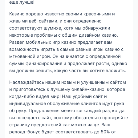
еще лучше!
Казино хорошо известно своими красочными и
живыми веб-сайтами, и они определенно
соответствуют шумихе, хотя мы обнаружили
некоторые проблемы с общим дизайном казино.
Раздел мобильных игр казино предлагает вам
возможность играть в самые разные игры казино с
мгновенной игрой. Он начинается с определенной
суммы финансирования и продолжает расти, однако
вы должны решить, какую часть вы хотите вложить.
Наслаждайтесь нашим новым и улучшенным сайтом
и приготовьтесь к лучшему онлайн-казино, которое
когда-либо видел мир! Наш удобный сайт и
индивидуальное обслуживание клиентов идут рука
об руку. Предложения меняются каждый раз, когда
вы посещаете сайт, поэтому обязательно проверяйте
страницу предложений как можно чаще. Ваш
релоад-бонус будет соответствовать до 50% от