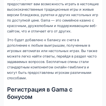
предоставляет вам возможность играть в настоящие
высококачественные традиционные игры и живые
версии блэкджека, рулетки и других настольных игр
по доступной цене. Gama — это семейное казино с
красочным, дружелюбным и поддерживающим веб-
сайтом, что и отличает его от других.
Это будет добавлено к балансу их счета в
дополнение к любым выигрышам, полученным в
игровых автоматах или настольных играх. Вы также
можете легко найти ответы, перейдя в раздел часто
задаваемых вопросов. Бесплатные спины стали
стандартным компонентом онлайн-гемблинга и
могут быть предоставлены игрокам различными
способами.
Регистрация в Gama с
бонусом