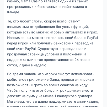
казино, Gama Casino является одним из самых
прогрессивных и безопасных онлайн-казино в
Канаде.
Те, кто любит слоты, скорее всего, станут
зависимыми от добавления бонусных функций,
которые есть во многих игровых автоматах и играх.
Например, вы можете пополнить свой баланс PayPal
перед игрой или получить банковский перевод на
свой счет PayPal. Существует справедливая и
прозрачная страница условий и положений, а
поддержка клиентов предоставляется 24 часа в
сутки, 7 дней в неделю.
Во время онлайн-игр игроки смогут использовать
мобильное приложение Gama, предлагая игрокам
возможность играть во время сеансов на ходу.
Чтобы получить этот бонус, игрок должен внести
депозит на сумму не менее 1 канадского доллара.
Мы знаем, что вы давно поддерживаете спин-казино,