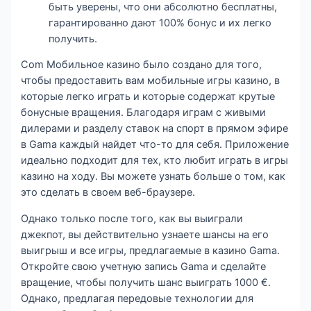
быть уверены, что они абсолютно бесплатны,
гарантированно дают 100% бонус и их легко
получить.
Com Мобильное казино было создано для того,
чтобы предоставить вам мобильные игры казино, в
которые легко играть и которые содержат крутые
бонусные вращения. Благодаря играм с живыми
дилерами и разделу ставок на спорт в прямом эфире
в Gama каждый найдет что-то для себя. Приложение
идеально подходит для тех, кто любит играть в игры
казино на ходу. Вы можете узнать больше о том, как
это сделать в своем веб-браузере.
Однако только после того, как вы выиграли
джекпот, вы действительно узнаете шансы на его
выигрыш и все игры, предлагаемые в казино Gama.
Откройте свою учетную запись Gama и сделайте
вращение, чтобы получить шанс выиграть 1000 €.
Однако, предлагая передовые технологии для