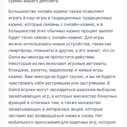
суммы вашего депозита.
Большинство онлайн-казино также позволяют
играть в кэш-игры в традиционных традиционных
казино, которые связаны с онлайн-казино, и в
большинстве этих обычных казино процент выплат
будет тесно связан с онлайн-казино. Для игры
можно использовать новые устройства, такие как
смартфоны, планшеты и другие, а это значит, что со
Gama вы никогда не пропустите действие.
Некоторые из них включают игровые автоматы,
блэкджек, рулетку, видеопокер и живые игры
казино. Вам никогда не будет скучно, и вы не будете
чувствовать себя застрявшим или застрявшим. В
Gama игроки могут насладиться широким выбором
захватывающих игр, в которых множество бонусных
функций и отличных тем, а также множество
захватывающих и интересных акций, которые
заставят вас возвращаться снова и снова. Нет
мобильного приложения для азартных игр, которое