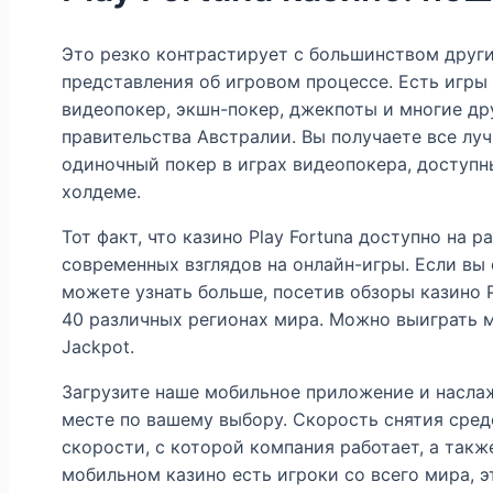
Это резко контрастирует с большинством други
представления об игровом процессе. Есть игры 
видеопокер, экшн-покер, джекпоты и многие др
правительства Австралии. Вы получаете все лу
одиночный покер в играх видеопокера, доступн
холдеме.
Тот факт, что казино Play Fortuna доступно на 
современных взглядов на онлайн-игры. Если вы
можете узнать больше, посетив обзоры казино Pl
40 различных регионах мира. Можно выиграть 
Jackpot.
Загрузите наше мобильное приложение и насла
месте по вашему выбору. Скорость снятия сред
скорости, с которой компания работает, а такж
мобильном казино есть игроки со всего мира, э