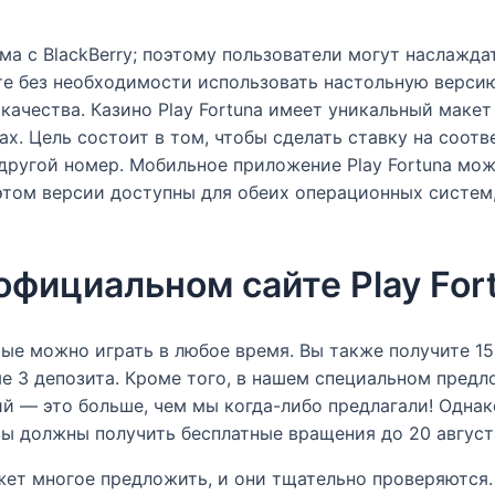
има с BlackBerry; поэтому пользователи могут наслаж
е без необходимости использовать настольную версию
ачества. Казино Play Fortuna имеет уникальный макет
ах. Цель состоит в том, чтобы сделать ставку на соот
другой номер. Мобильное приложение Play Fortuna можн
 этом версии доступны для обеих операционных систем,
фициальном сайте Play For
орые можно играть в любое время. Вы также получите 1
рвые 3 депозита. Кроме того, в нашем специальном пре
й — это больше, чем мы когда-либо предлагали! Однак
вы должны получить бесплатные вращения до 20 августа
жет многое предложить, и они тщательно проверяются.