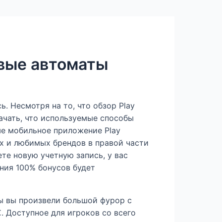
ровые автоматы
. Несмотря на то, что обзор Play
начать, что используемые способы
аше мобильное приложение Play
ых и любимых брендов в правой части
те новую учетную запись, у вас
ения 100% бонусов будет
бы вы произвели большой фурор с
. Доступное для игроков со всего