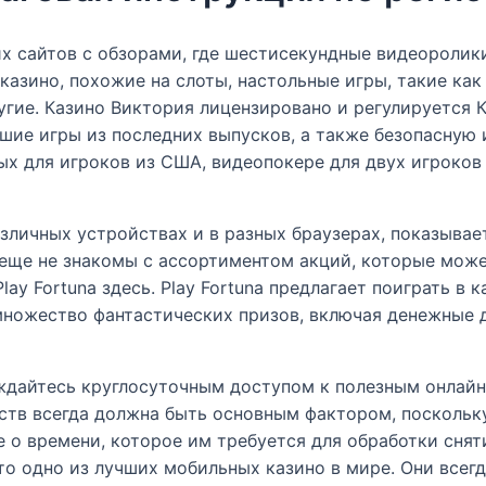
х сайтов с обзорами, где шестисекундные видеоролик
казино, похожие на слоты, настольные игры, такие как 
угие. Казино Виктория лицензировано и регулируется 
чшие игры из последних выпусков, а также безопасную 
ых для игроков из США, видеопокере для двух игроков
различных устройствах и в разных браузерах, показывае
 еще не знакомы с ассортиментом акций, которые может
ay Fortuna здесь. Play Fortuna предлагает поиграть в 
множество фантастических призов, включая денежные 
ждайтесь круглосуточным доступом к полезным онлайн
ств всегда должна быть основным фактором, поскольку
е о времени, которое им требуется для обработки снят
то одно из лучших мобильных казино в мире. Они всегд