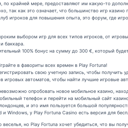
, по крайней мере, предоставляют им какую-то допол
хо, так как это означает, что большинство игр казин
клуб игроков для повышения опыта, это форум, где иг
ироким выбором игр для всех типов игроков, от игров
 и баккара.
ительный 100% бонус на сумму до 300 €, который буде
райте в фавориты всех времен в Play Fortuna!
регистрировать свою учетную запись, чтобы получить у
в игровых автоматов, чтобы найти лучшие игровые авт
 невозможно опробовать новое мобильное казино, нахо
обильный телефон и перейти на мобильный сайт казино P
лондонцев, и это имя пользуется большой популярност
и Windows, у Play Fortuna Casino есть версия для бесп
веселья, но Play Fortuna хочет убедиться, что вы пол