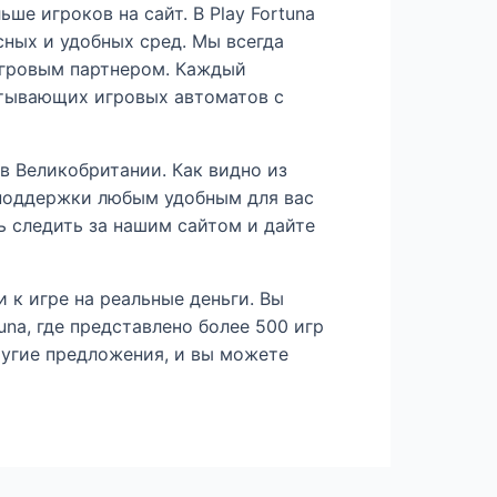
ше игроков на сайт. В Play Fortuna
ных и удобных сред. Мы всегда
игровым партнером. Каждый
атывающих игровых автоматов с
в Великобритании. Как видно из
 поддержки любым удобным для вас
сь следить за нашим сайтом и дайте
и к игре на реальные деньги. Вы
na, где представлено более 500 игр
ругие предложения, и вы можете