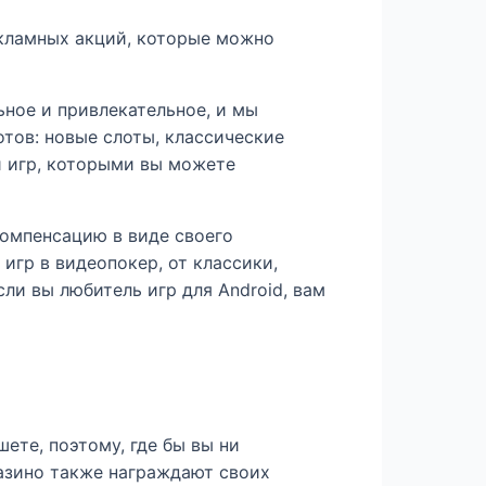
екламных акций, которые можно
ьное и привлекательное, и мы
отов: новые слоты, классические
и игр, которыми вы можете
компенсацию в виде своего
игр в видеопокер, от классики,
Если вы любитель игр для Android, вам
ете, поэтому, где бы вы ни
азино также награждают своих