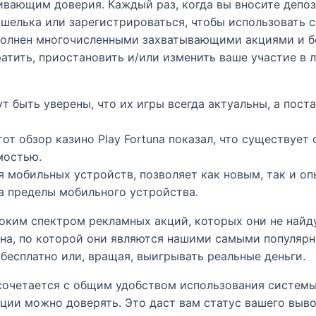
живающим доверия. Каждый раз, когда вы вносите депо
шелька или зарегистрироваться, чтобы использовать с
полнен многочисленными захватывающими акциями и бону
ратить, приостановить и/или изменить ваше участие в
ут быть уверены, что их игры всегда актуальны, а пос
тот обзор казино Play Fortuna показал, что существуе
мостью.
 мобильных устройств, позволяет как новым, так и о
за пределы мобильного устройства.
оким спектром рекламных акций, которых они не найду
чина, по которой они являются нашими самыми популяр
 бесплатно или, вращая, выигрывать реальные деньги.
 сочетается с общим удобством использования систем
ции можно доверять. Это даст вам статус вашего выв