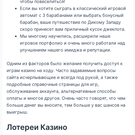
чтобы повеселиться!
Если вы хотите сыграть в классический игровой
автомат с 3 барабанами или выбрать бонусный
барабан, ваше путешествие по Дикому Западу
скоро принесет вам приличный кусок джекпота.
Мы многому научились, расширили наше
игровое портфолио и очень много работали над
улучшением нашего имиджа и репутации.
Одним из факторов было желание получить доступ к
играм казино на ходу. Часто задаваемые вопросы
сайта исчерпывающие и всегда под рукой, а также
подробные справочные страницы для игр,
обслуживание аккаунта, альтернативные способы
оплаты и многое другое. Очень часто говорят, что чем
больше денег вы вносите, тем больше у вас шансов на
выигрыш.
Лотереи Казино