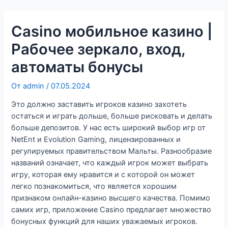
Перейти
к
Casino мобильное казино |
содержимому
Рабочее зеркало, вход,
автоматы бонусы
От
admin
/
07.05.2024
Это должно заставить игроков казино захотеть
остаться и играть дольше, больше рисковать и делать
больше депозитов. У нас есть широкий выбор игр от
NetEnt и Evolution Gaming, лицензированных и
регулируемых правительством Мальты. Разнообразие
названий означает, что каждый игрок может выбрать
игру, которая ему нравится и с которой он может
легко познакомиться, что является хорошим
признаком онлайн-казино высшего качества. Помимо
самих игр, приложение Casino предлагает множество
бонусных функций для наших уважаемых игроков.