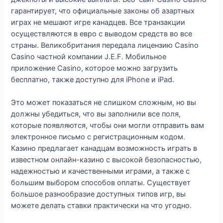
гарантирует, что официальные законы об азартных
играх не мешают игре канадцев. Все транзакции
осуществляются в евро с выводом средств во все
страны. Великобритания передала лицензию Casino
Casino частной компании J.E.F. Мобильное
приложение Casino, которое можно загрузить
бесплатно, также доступно для iPhone и iPad.
Это может показаться не слишком сложным, но вы
должны убедиться, что вы заполнили все поля,
которые появляются, чтобы они могли отправить вам
электронное письмо с регистрационным кодом.
Казино предлагает канадцам возможность играть в
известном онлайн-казино с высокой безопасностью,
надежностью и качественными играми, а также с
большим выбором способов оплаты. Существует
большое разнообразие доступных типов игр, вы
можете делать ставки практически на что угодно.