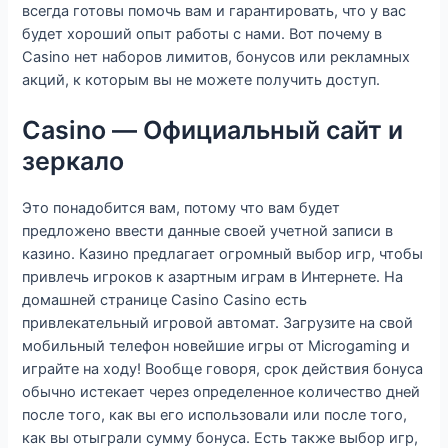
всегда готовы помочь вам и гарантировать, что у вас
будет хороший опыт работы с нами. Вот почему в
Casino нет наборов лимитов, бонусов или рекламных
акций, к которым вы не можете получить доступ.
Casino — Официальный сайт и
зеркало
Это понадобится вам, потому что вам будет
предложено ввести данные своей учетной записи в
казино. Казино предлагает огромный выбор игр, чтобы
привлечь игроков к азартным играм в Интернете. На
домашней странице Casino Casino есть
привлекательный игровой автомат. Загрузите на свой
мобильный телефон новейшие игры от Microgaming и
играйте на ходу! Вообще говоря, срок действия бонуса
обычно истекает через определенное количество дней
после того, как вы его использовали или после того,
как вы отыграли сумму бонуса. Есть также выбор игр,