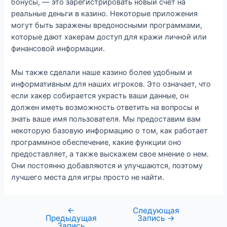
бонусы, — это зарегистрировать новый счет на
реальные деньги в казино. Некоторые приложения
могут быть заражены вредоносными программами,
которые дают хакерам доступ для кражи личной или
финансовой информации.
Мы также сделали наше казино более удобным и
информативным для наших игроков. Это означает, что
если хакер собирается украсть ваши данные, он
должен иметь возможность ответить на вопросы и
знать ваше имя пользователя. Мы предоставим вам
некоторую базовую информацию о том, как работает
программное обеспечение, какие функции оно
предоставляет, а также выскажем свое мнение о нем.
Они постоянно добавляются и улучшаются, поэтому
лучшего места для игры просто не найти.
←
Следующая
Навигация
Предыдущая
Запись
→
по
Запись