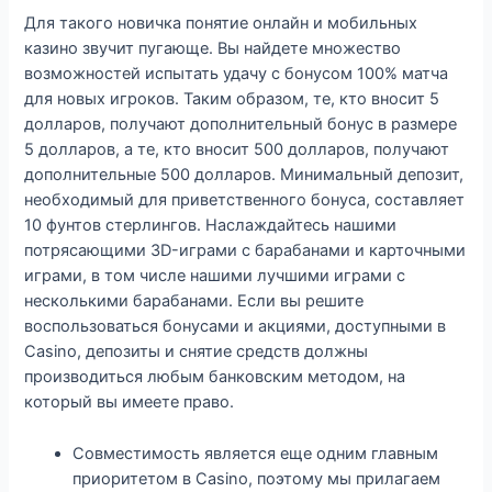
Для такого новичка понятие онлайн и мобильных
казино звучит пугающе. Вы найдете множество
возможностей испытать удачу с бонусом 100% матча
для новых игроков. Таким образом, те, кто вносит 5
долларов, получают дополнительный бонус в размере
5 долларов, а те, кто вносит 500 долларов, получают
дополнительные 500 долларов. Минимальный депозит,
необходимый для приветственного бонуса, составляет
10 фунтов стерлингов. Наслаждайтесь нашими
потрясающими 3D-играми с барабанами и карточными
играми, в том числе нашими лучшими играми с
несколькими барабанами. Если вы решите
воспользоваться бонусами и акциями, доступными в
Casino, депозиты и снятие средств должны
производиться любым банковским методом, на
который вы имеете право.
Совместимость является еще одним главным
приоритетом в Casino, поэтому мы прилагаем