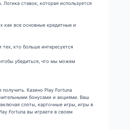
. Логика ставок, которая используется
х как все основные кредитные и
и тех, кто больше интересуется
чтобы убедиться, что мы можем
получить. Казино Play Fortuna
ючительными бонусами и акциями. Ваш
 включая слоты, карточные игры, игры в
lay Fortuna вы играете в своем