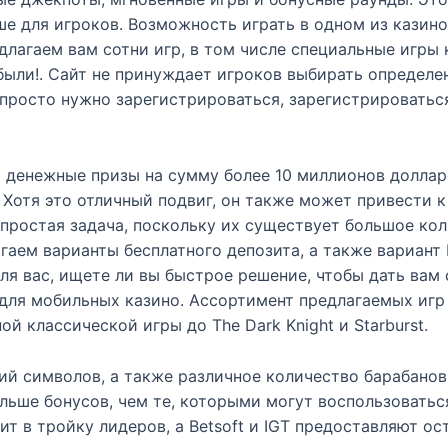
ше для игроков. Возможность играть в одном из казино
лагаем вам сотни игр, в том числе специальные игры к
были!. Сайт не принуждает игроков выбирать определе
 просто нужно зарегистрироваться, зарегистрироватьс
денежные призы на сумму более 10 миллионов доллар
. Хотя это отличный подвиг, он также может привести к
простая задача, поскольку их существует большое кол
аем варианты бесплатного депозита, а также вариант L
а для вас, ищете ли вы быстрое решение, чтобы дать ва
для мобильных казино. Ассортимент предлагаемых игр 
й классической игры до The Dark Knight и Starburst.
й символов, а также различное количество барабанов
льше бонусов, чем те, которыми могут воспользоваться
ит в тройку лидеров, а Betsoft и IGT предоставляют ос