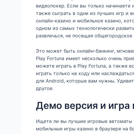
видеопокер. Если вы только начинаете и
также сыграть в одни из лучших игр и 
онлайн-казино и мобильное казино, кот
одном из самых технологически развит
развлечься, не посещая общегородское 
Это может быть онлайн-банкинг, мгнове
Play Fortuna имеет несколько очень пр
можете играть в Play Fortuna, а также 
играть только на ходу или наслаждаться
для Android, которые вам нужны. Удиви
другое.
Демо версия и игра 
Ищете ли вы лучшие игровые автоматы и
мобильные игры казино в браузере на б