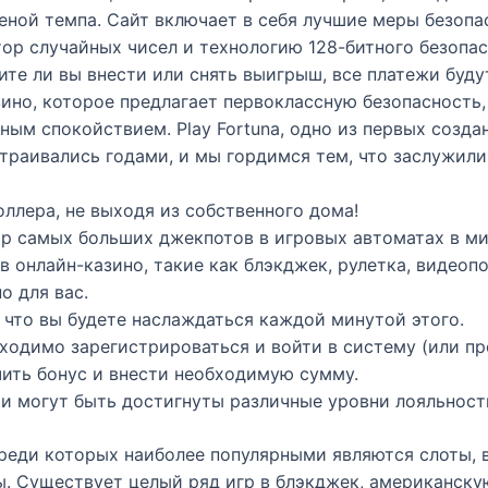
еной темпа. Сайт включает в себя лучшие меры безопас
ор случайных чисел и технологию 128-битного безопас
ите ли вы внести или снять выигрыш, все платежи буд
азино, которое предлагает первоклассную безопасность
ным спокойствием. Play Fortuna, одно из первых созда
траивались годами, и мы гордимся тем, что заслужили
ллера, не выходя из собственного дома!
ор самых больших джекпотов в игровых автоматах в ми
 в онлайн-казино, такие как блэкджек, рулетка, видеоп
о для вас.
м, что вы будете наслаждаться каждой минутой этого.
бходимо зарегистрироваться и войти в систему (или п
чить бонус и внести необходимую сумму.
и могут быть достигнуты различные уровни лояльност
реди которых наиболее популярными являются слоты, в т
ры. Существует целый ряд игр в блэкджек, американскую