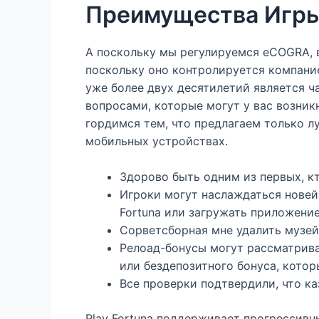
Преимущества Игры 
А поскольку мы регулируемся eCOGRA, в
поскольку оно контролируется компание
уже более двух десятилетий является 
вопросами, которые могут у вас возникн
гордимся тем, что предлагаем только л
мобильных устройствах.
Здорово быть одним из первых, кто
Игроки могут наслаждаться нове
Fortuna или загружать приложение 
Сорветсборная мне удалить музейн
Релоад-бонусы могут рассматриват
или бездепозитного бонуса, котор
Все проверки подтвердили, что к
Play Fortuna поддерживает прогрессивн