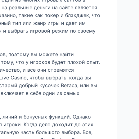
 на реальные деньги на сайте является
азино, такие как покер и блэкджек, что
нный тип или жанр игры и дает им
я и выбрать игровой режим по своему
ов, поэтому вы можете найти
 тому, что у игроков будет плохой опыт.
ичество, и все они стремятся
ive Casino, чтобы выбрать, когда вы
м старый добрый кусочек Вегаса, или вы
включает в себя одни из самых
, линий и бонусных функций. Однако
 игроки. Когда дело доходит до этих
тальную часть большого выбора. Все,