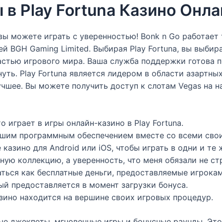
в Play Fortuna Казино Онла
ы можете играть с уверенностью! Bonk n Go работает т
й BGH Gaming Limited. Выбирая Play Fortuna, вы выбир
частью игрового мира. Ваша служба поддержки готова
уть. Play Fortuna является лидером в области азартны
учшее. Вы можете получить доступ к слотам Vegas на 
 играет в игры онлайн-казино в Play Fortuna.
йшим программным обеспечением вместе со всеми свои
казино для Android или iOS, чтобы играть в одни и те 
ую коллекцию, а уверенность, что меня обязали не ст
ься как бесплатные деньги, предоставляемые игрокам 
ый предоставляется в момент загрузки бонуса.
азино находится на вершине своих игровых процедур.
ые джекпоты, мгновенные игры и бонусные раунды. Это