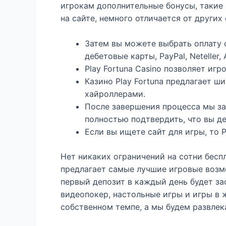
игрокам дополнительные бонусы, такие к
на сайте, немного отличается от других
Затем вы можете выбрать оплату 
дебетовые карты, PayPal, Neteller,
Play Fortuna Casino позволяет иг
Казино Play Fortuna предлагает ш
хайроллерами.
После завершения процесса мы з
полностью подтвердить, что вы де
Если вы ищете сайт для игры, то P
Нет никаких ограничений на сотни беспл
предлагает самые лучшие игровые возм
первый депозит в каждый день будет зас
видеопокер, настольные игры и игры в ж
собственном темпе, а мы будем развлек