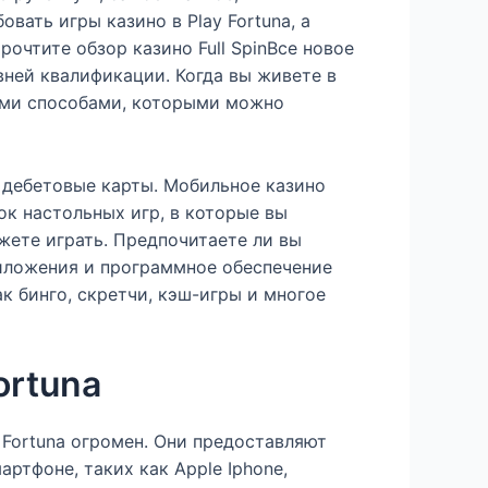
вать игры казино в Play Fortuna, а
очтите обзор казино Full SpinВсе новое
вней квалификации. Когда вы живете в
семи способами, которыми можно
е дебетовые карты. Мобильное казино
ок настольных игр, в которые вы
ожете играть. Предпочитаете ли вы
приложения и программное обеспечение
к бинго, скретчи, кэш-игры и многое
ortuna
 Fortuna огромен. Они предоставляют
ртфоне, таких как Apple Iphone,