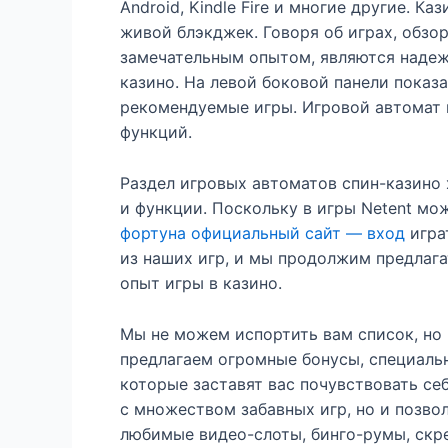
Android, Kindle Fire и многие другие. К
живой блэкджек. Говоря об играх, обзор
замечательным опытом, являются надеж
казино. На левой боковой панели показ
рекомендуемые игры. Игровой автомат и
функций.
Раздел игровых автоматов спин-казино
и функции. Поскольку в игры Netent м
фортуна официальный сайт — вход
играт
из наших игр, и мы продолжим предлагат
опыт игры в казино.
Мы не можем испортить вам список, но 
предлагаем огромные бонусы, специальн
которые заставят вас почувствовать с
с множеством забавных игр, но и позво
любимые видео-слоты, бинго-румы, скрет