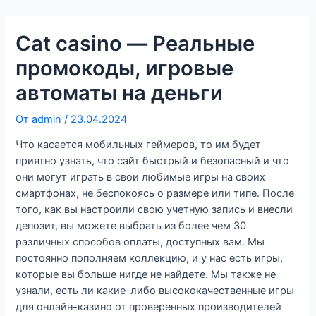
Перейти
к
Cat casino — Реальные
содержимому
промокоды, игровые
автоматы на деньги
От
admin
/
23.04.2024
Что касается мобильных геймеров, то им будет
приятно узнать, что сайт быстрый и безопасный и что
они могут играть в свои любимые игры на своих
смартфонах, не беспокоясь о размере или типе. После
того, как вы настроили свою учетную запись и внесли
депозит, вы можете выбрать из более чем 30
различных способов оплаты, доступных вам. Мы
постоянно пополняем коллекцию, и у нас есть игры,
которые вы больше нигде не найдете. Мы также не
узнали, есть ли какие-либо высококачественные игры
для онлайн-казино от проверенных производителей