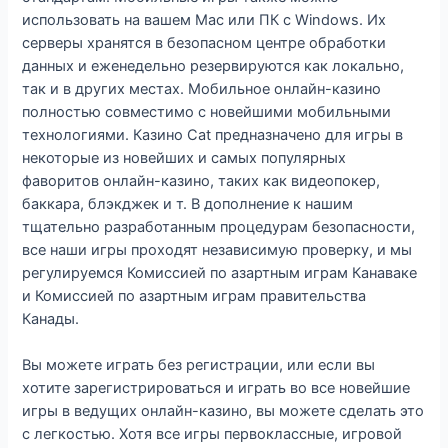
использовать на вашем Mac или ПК с Windows. Их
серверы хранятся в безопасном центре обработки
данных и еженедельно резервируются как локально,
так и в других местах. Мобильное онлайн-казино
полностью совместимо с новейшими мобильными
технологиями. Казино Cat предназначено для игры в
некоторые из новейших и самых популярных
фаворитов онлайн-казино, таких как видеопокер,
баккара, блэкджек и т. В дополнение к нашим
тщательно разработанным процедурам безопасности,
все наши игры проходят независимую проверку, и мы
регулируемся Комиссией по азартным играм Канаваке
и Комиссией по азартным играм правительства
Канады.
Вы можете играть без регистрации, или если вы
хотите зарегистрироваться и играть во все новейшие
игры в ведущих онлайн-казино, вы можете сделать это
с легкостью. Хотя все игры первоклассные, игровой