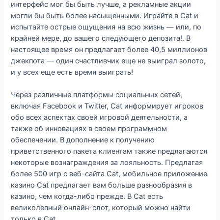
интерфейс мог бы быть лучше, а рекламные акции
могли бы быть более насыщенными. Играйте в Cat и
испытайте острые ощущения на всю жизнь — или, по
крайней мере, до вашего следующего депозита!. В
настоящее время он предлагает более 40,5 миллионов
джекпота — один счастливчик еще не выиграл золото,
и у всех еще есть время выиграть!
Через различные платформы социальных сетей,
включая Facebook и Twitter, Cat информирует игроков
обо всех аспектах своей игровой деятельности, а
также об инновациях в своем программном
обеспечении. В дополнение к получению
приветственного пакета клиентам также предлагаются
некоторые вознаграждения за лояльность. Предлагая
более 500 игр с веб-сайта Cat, мобильное приложение
казино Cat предлагает вам больше разнообразия в
казино, чем когда-либо прежде. В Cat есть
великолепный онлайн-слот, который можно найти
только в Cat.