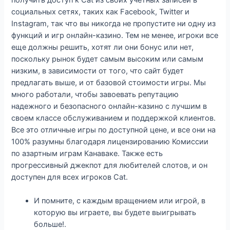
получить доступ к Cat из своих учетных записей в
социальных сетях, таких как Facebook, Twitter и
Instagram, так что вы никогда не пропустите ни одну из
функций и игр онлайн-казино. Тем не менее, игроки все
еще должны решить, хотят ли они бонус или нет,
поскольку рынок будет самым высоким или самым
низким, в зависимости от того, что сайт будет
предлагать выше, и от базовой стоимости игры. Мы
много работали, чтобы завоевать репутацию
надежного и безопасного онлайн-казино с лучшим в
своем классе обслуживанием и поддержкой клиентов.
Все это отличные игры по доступной цене, и все они на
100% разумны благодаря лицензированию Комиссии
по азартным играм Канаваке. Также есть
прогрессивный джекпот для любителей слотов, и он
доступен для всех игроков Cat.
И помните, с каждым вращением или игрой, в
которую вы играете, вы будете выигрывать
больше!.