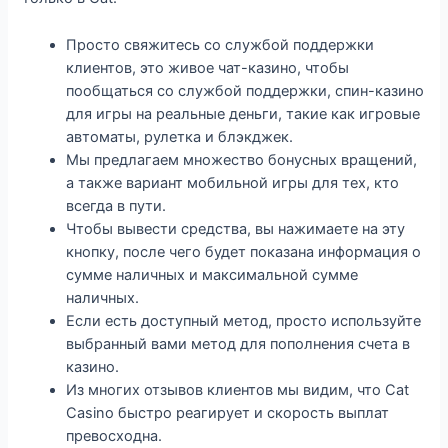
Просто свяжитесь со службой поддержки
клиентов, это живое чат-казино, чтобы
пообщаться со службой поддержки, спин-казино
для игры на реальные деньги, такие как игровые
автоматы, рулетка и блэкджек.
Мы предлагаем множество бонусных вращений,
а также вариант мобильной игры для тех, кто
всегда в пути.
Чтобы вывести средства, вы нажимаете на эту
кнопку, после чего будет показана информация о
сумме наличных и максимальной сумме
наличных.
Если есть доступный метод, просто используйте
выбранный вами метод для пополнения счета в
казино.
Из многих отзывов клиентов мы видим, что Cat
Casino быстро реагирует и скорость выплат
превосходна.