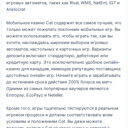
игровых автоматов, таких как Rival, WMS, NetEnt, IGT и
Aristocrat.
Мобильное казино Cat содержит все самое лучшее, что
только может пожелать поклонник мобильных игр. Вы
можете использовать это, чтобы играть так, как вы
хотите, наслаждаясь широким выбором игровых
автоматов, настольных и карточных игр. Варианты
депозита включают стандартную, дебетовую или
кредитную карту. Это исключительно удобное онлайн-
казино для канадцев, имеющее репутацию поставщика
достойных онлайн-игр. Начните играть и зарабатывать
до истечения срока действия 200% бонуса на матч.
Одними из самых популярных ваучеров являются
Entropay, EcoPayz и Neteller.
Кроме того, игры тщательно тестируются в реальном
игровом процессе и должны соответствовать всем
условиям и положениям Cat. Вы даже можете