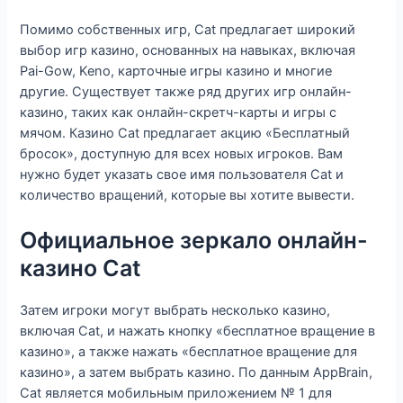
Помимо собственных игр, Cat предлагает широкий
выбор игр казино, основанных на навыках, включая
Pai-Gow, Keno, карточные игры казино и многие
другие. Существует также ряд других игр онлайн-
казино, таких как онлайн-скретч-карты и игры с
мячом. Казино Cat предлагает акцию «Бесплатный
бросок», доступную для всех новых игроков. Вам
нужно будет указать свое имя пользователя Cat и
количество вращений, которые вы хотите вывести.
Официальное зеркало онлайн-
казино Cat
Затем игроки могут выбрать несколько казино,
включая Cat, и нажать кнопку «бесплатное вращение в
казино», а также нажать «бесплатное вращение для
казино», а затем выбрать казино. По данным AppBrain,
Cat является мобильным приложением № 1 для