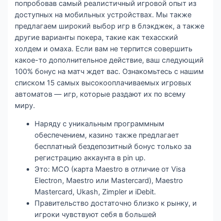
попробовав самый реалистичный игровой опыт из
доступных на мобильных устройствах. Мы также
предлагаем широкий выбор игр в блэкджек, а также
другие варианты покера, такие как техасский
холдем и омаха. Если вам не терпится совершить
какое-то дополнительное действие, ваш следующий
100% бонус на матч ждет вас. Ознакомьтесь с нашим
списком 15 самых высокооплачиваемых игровых
автоматов — игр, которые раздают их по всему
миру.
Наряду с уникальным программным
обеспечением, казино также предлагает
бесплатный бездепозитный бонус только за
регистрацию аккаунта в pin up.
Это: MCO (карта Maestro в отличие от Visa
Electron, Maestro или Mastercard), Maestro
Mastercard, Ukash, Zimpler и iDebit.
Правительство достаточно близко к рынку, и
игроки чувствуют себя в большей