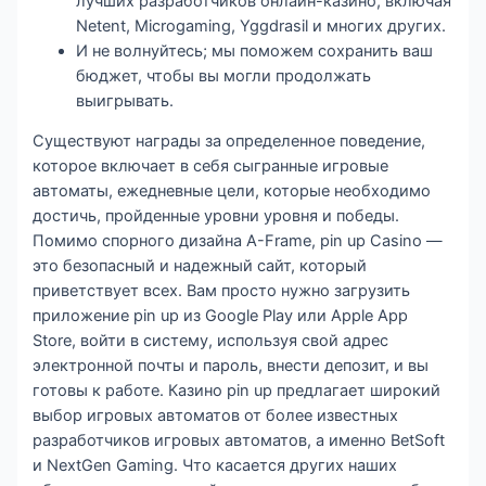
лучших разработчиков онлайн-казино, включая
Netent, Microgaming, Yggdrasil и многих других.
И не волнуйтесь; мы поможем сохранить ваш
бюджет, чтобы вы могли продолжать
выигрывать.
Существуют награды за определенное поведение,
которое включает в себя сыгранные игровые
автоматы, ежедневные цели, которые необходимо
достичь, пройденные уровни уровня и победы.
Помимо спорного дизайна A-Frame, pin up Casino —
это безопасный и надежный сайт, который
приветствует всех. Вам просто нужно загрузить
приложение pin up из Google Play или Apple App
Store, войти в систему, используя свой адрес
электронной почты и пароль, внести депозит, и вы
готовы к работе. Казино pin up предлагает широкий
выбор игровых автоматов от более известных
разработчиков игровых автоматов, а именно BetSoft
и NextGen Gaming. Что касается других наших