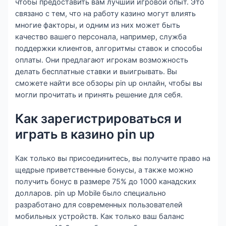
чтобы предоставить вам лучший игровой опыт. Это
связано с тем, что на работу казино могут влиять
многие факторы, и одним из них может быть
качество вашего персонала, например, служба
поддержки клиентов, алгоритмы ставок и способы
оплаты. Они предлагают игрокам возможность
делать бесплатные ставки и выигрывать. Вы
сможете найти все обзоры pin up онлайн, чтобы вы
могли прочитать и принять решение для себя.
Как зарегистрироваться и
играть в казино pin up
Как только вы присоединитесь, вы получите право на
щедрые приветственные бонусы, а также можно
получить бонус в размере 75% до 1000 канадских
долларов. pin up Mobile было специально
разработано для современных пользователей
мобильных устройств. Как только ваш баланс