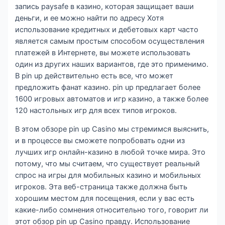
запись paysafe в казино, которая защищает ваши
деньги, и ее можно найти по адресу Хотя
использование кредитных и дебетовых карт часто
является самым простым способом осуществления
платежей в Интернете, вы можете использовать
один из других наших вариантов, где это применимо.
В pin up действительно есть все, что может
предложить фанат казино. pin up предлагает более
1600 игровых автоматов и игр казино, а также более
120 настольных игр для всех типов игроков.
В этом обзоре pin up Casino мы стремимся выяснить,
и в процессе вы сможете попробовать одни из
лучших игр онлайн-казино в любой точке мира. Это
потому, что мы считаем, что существует реальный
спрос на игры для мобильных казино и мобильных
игроков. Эта веб-страница также должна быть
хорошим местом для посещения, если у вас есть
какие-либо сомнения относительно того, говорит ли
этот обзор pin up Casino правду. Использование