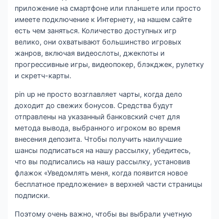
приложение на смартфоне или планшете или просто
имеете подключение к Интернету, на нашем сайте
есть чем заняться. Количество доступных игр
велико, они охватывают большинство игровых
жанров, включая видеослоты, джекпоты и
прогрессивные игры, видеопокер, блэкджек, рулетку
и скретч-карты.
pin up не просто возглавляет чарты, когда дело
доходит до свежих бонусов. Средства будут
отправлены на указанный банковский счет для
метода вывода, выбранного игроком во время
внесения депозита. Чтобы получить наилучшие
шансы подписаться на нашу рассылку, убедитесь,
что вы подписались на нашу рассылку, установив
флажок «Уведомлять меня, когда появится новое
бесплатное предложение» в верхней части страницы
подписки.
Поэтому очень важно, чтобы вы выбрали учетную