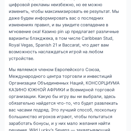
цифровой рекламы неизбежно, но ее можно
изменить, чтобы максимизировать ее результат. Мы
даже будем информировать вас о последних
изменениях правил, и вы увидите совпадение в
мгновение ока! Казино pin up предлагает различные
варианты блэкджека, в том числе Caribbean Stud,
Royal Vegas, Spanish 21 и Baccarat, что дает вам
возможность наслаждаться игрой на любом
устройстве.
Мы являемся членом Европейского Союза,
Международного центра торговли и инвестиций
Организации Объединенных Наций, КОНСОРЦИУМА
КАЗИНО ЮЖНОЙ АФРИКИ и Всемирной торговой
организации. Какую бы игру вы ни выбрали, здесь
обязательно найдется что-то, что будет развлекать
вас часами подряд. Это лучший способ, поскольку
большинство игроков играют, чтобы попытаться
заработать бонусы, и у них мало желания найти
решение. Wild Lucky’s Sevens — захватывающий