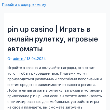
Перейти к содержимому
pin up casino | Играть в
онлайн рулетку, игровые
автоматы
От
admin
/
18.04.2024
Играйте в казино и получайте награды, это стоит
того, чтобы присоединиться. Платежи могут
производиться различными способами пополнения и
снятия средств в зависимости от вашего региона.
Любите ли вы играть в рулетку, загрузив и установив
приложение pin up, или если вы хотите использовать
оптимизированные для мобильных устройств игры
на своем планшете, вы сможете загрузить