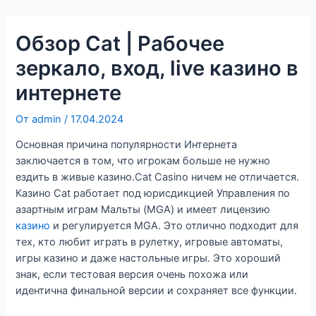
Перейти
к
Обзор Cat | Рабочее
содержимому
зеркало, вход, live казино в
интернете
От
admin
/
17.04.2024
Основная причина популярности Интернета
заключается в том, что игрокам больше не нужно
ездить в живые казино.Cat Casino ничем не отличается.
Казино Cat работает под юрисдикцией Управления по
азартным играм Мальты (MGA) и имеет лицензию
казино
и регулируется MGA. Это отлично подходит для
тех, кто любит играть в рулетку, игровые автоматы,
игры казино и даже настольные игры. Это хороший
знак, если тестовая версия очень похожа или
идентична финальной версии и сохраняет все функции.