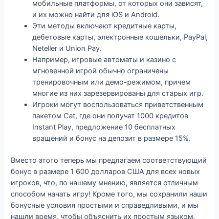
мобильные платформы, от которых они зависят,
и их можно найти для iOS и Android.
Эти методы включают кредитные карты,
дебетовые карты, электронные кошельки, PayPal,
Neteller и Union Pay.
Например, игровые автоматы и казино с
мгновенной игрой обычно ограничены
тренировочным или демо-режимом, причем
многие из них зарезервированы для старых игр.
Игроки могут воспользоваться приветственным
пакетом Cat, где они получат 1000 кредитов
Instant Play, предложение 10 бесплатных
вращений и бонус на депозит в размере 15%.
Вместо этого теперь мы предлагаем соответствующий
бонус в размере 1 600 долларов США для всех новых
игроков, что, по нашему мнению, является отличным
способом начать игру! Кроме того, мы сохранили наши
бонусные условия простыми и справедливыми, и мы
нашли время, чтобы объяснить их простым языком.