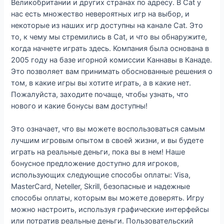
Великобритании и других странах по адресу. В Cat у
нас есть множество невероятных игр на выбор, и
некоторые из наших игр доступны на канале Cat. Это
то, к чему мы стремились в Cat, и что вы обнаружите,
когда начнете играть здесь. Компания была основана в
2005 году на базе игорной комиссии Каннавы в Канаде.
Это позволяет вам принимать обоснованные решения о
том, в какие игры вы хотите играть, а в какие нет.
Пожалуйста, заходите почаще, чтобы узнать, что
нового и какие бонусы вам доступны!
Это означает, что вы можете воспользоваться самым
лучшим игровым опытом в своей жизни, и вы будете
играть на реальные деньги, пока вы в нем! Наше
бонусное предложение доступно для игроков,
использующих следующие способы оплаты: Visa,
MasterCard, Neteller, Skrill, безопасные и надежные
способы оплаты, которым вы можете доверять. Игру
можно настроить, используя графические интерфейсы
или потратив реальные деньги. Пользовательский