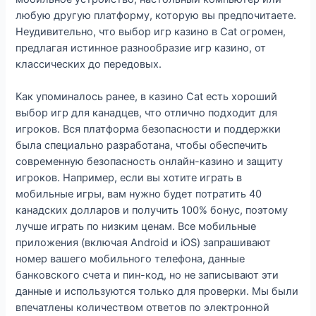
любую другую платформу, которую вы предпочитаете.
Неудивительно, что выбор игр казино в Cat огромен,
предлагая истинное разнообразие игр казино, от
классических до передовых.
Как упоминалось ранее, в казино Cat есть хороший
выбор игр для канадцев, что отлично подходит для
игроков. Вся платформа безопасности и поддержки
была специально разработана, чтобы обеспечить
современную безопасность онлайн-казино и защиту
игроков. Например, если вы хотите играть в
мобильные игры, вам нужно будет потратить 40
канадских долларов и получить 100% бонус, поэтому
лучше играть по низким ценам. Все мобильные
приложения (включая Android и iOS) запрашивают
номер вашего мобильного телефона, данные
банковского счета и пин-код, но не записывают эти
данные и используются только для проверки. Мы были
впечатлены количеством ответов по электронной