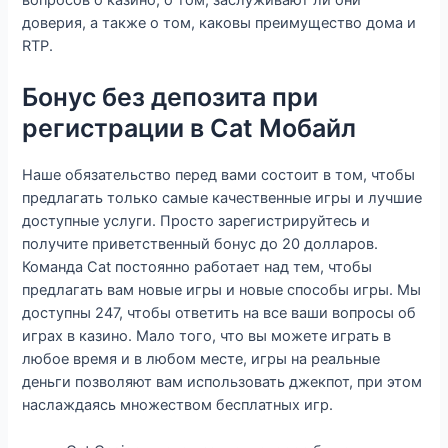
вопросов о казино, о том, заслуживают ли они
доверия, а также о том, каковы преимущество дома и
RTP.
Бонус без депозита при
регистрации в Cat Мобайл
Наше обязательство перед вами состоит в том, чтобы
предлагать только самые качественные игры и лучшие
доступные услуги. Просто зарегистрируйтесь и
получите приветственный бонус до 20 долларов.
Команда Cat постоянно работает над тем, чтобы
предлагать вам новые игры и новые способы игры. Мы
доступны 247, чтобы ответить на все ваши вопросы об
играх в казино. Мало того, что вы можете играть в
любое время и в любом месте, игры на реальные
деньги позволяют вам использовать джекпот, при этом
наслаждаясь множеством бесплатных игр.